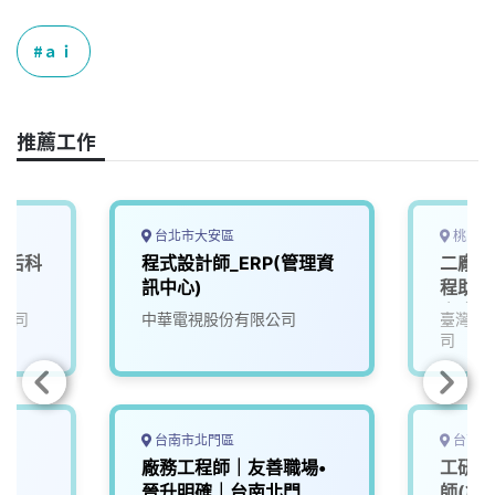
c
n
r
n
p
e
e
e
k
y
ａｉ
b
a
e
L
o
d
d
i
o
s
I
n
推薦工作
k
n
k
台北市大安區
桃園市
-后科
程式設計師_ERP(管理資
二廠區
訊中心)
程助理
宿舍)
公司
中華電視股份有限公司
臺灣永
外生！
司
驗者薪
金、輪
日)
台南市北門區
台南市
廠務工程師｜友善職場•
工研院
晉升明確｜台南北門
師(創新