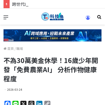
跨世代的技術對話！來 Pei Pei 科技專區，用專業洞察引領學弟妹成長
首頁
/
職場
不為30萬美金休學！16歲少年開
發「免費農業AI」 分析作物健康
程度
2026-03-24
F
L
X
T
L
C