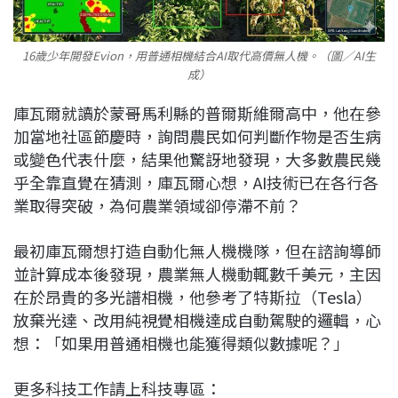
16歲少年開發Evion，用普通相機結合AI取代高價無人機。（圖／AI生
成）
庫瓦爾就讀於蒙哥馬利縣的普爾斯維爾高中，他在參
加當地社區節慶時，詢問農民如何判斷作物是否生病
或變色代表什麼，結果他驚訝地發現，大多數農民幾
乎全靠直覺在猜測，庫瓦爾心想，AI技術已在各行各
業取得突破，為何農業領域卻停滯不前？
最初庫瓦爾想打造自動化無人機機隊，但在諮詢導師
並計算成本後發現，農業無人機動輒數千美元，主因
在於昂貴的多光譜相機，他參考了特斯拉（Tesla）
放棄光達、改用純視覺相機達成自動駕駛的邏輯，心
想：「如果用普通相機也能獲得類似數據呢？」
更多科技工作請上科技專區：