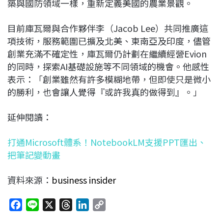
築與國防領域一樣，重新定義美國的農業景觀。
目前庫瓦爾與合作夥伴李（Jacob Lee）共同推廣這
項技術，服務範圍已擴及北美、東南亞及印度，儘管
創業充滿不確定性，庫瓦爾仍計劃在繼續經營Evion
的同時，探索AI基礎設施等不同領域的機會。他感性
表示：「創業雖然有許多模糊地帶，但即使只是微小
的勝利，也會讓人覺得『或許我真的做得到』。」
延伸閱讀：
打通Microsoft體系！NotebookLM支援PPT匯出、
把筆記變動畫
資料來源：
business insider
F
L
X
T
L
C
a
i
h
i
o