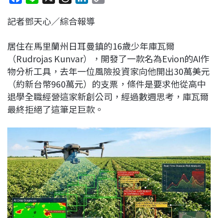
a
i
h
i
o
記者鄧天心／綜合報導
c
n
r
n
p
e
e
e
k
y
居住在馬里蘭州日耳曼鎮的16歲少年庫瓦爾
b
a
e
L
（Rudrojas Kunvar），開發了一款名為Evion的AI作
o
d
d
i
物分析工具，去年一位風險投資家向他開出30萬美元
o
s
I
n
（約新台幣960萬元）的支票，條件是要求他從高中
k
n
k
退學全職經營這家新創公司，經過數週思考，庫瓦爾
最終拒絕了這筆足巨款。