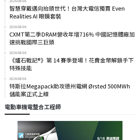
2026-08-06
智慧穿戴邁向抬頭世代！台灣大電信獨賣 Even
Realities AI 眼鏡套裝
2026-08-06
CXMT第二季DRAM營收年增716% 中國記憶體廠加
速挑戰國際三巨頭
2026-08-06
《爐石戰記®》第 14 賽季登場！花費金幣解鎖手下
特殊技能
2026-08-06
特斯拉Megapack助攻德州電網 Ørsted 500MWh
儲能案正式上線
電動車機電整合工程師