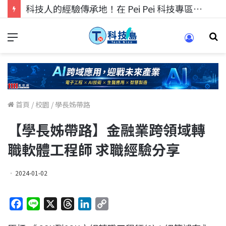
科技人找工作，就到TECH+ 科技專區!
首頁
/
校園
/
學長姊帶路
【學長姊帶路】金融業跨領域轉
職軟體工程師 求職經驗分享
2024-01-02
F
L
X
T
L
C
a
i
h
i
o