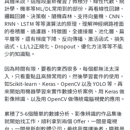
具體來說，這階段重新複習了微積分、線性代數、統
計學、機率等ML/DL常用到的部份，再看線性回歸、
邏輯回歸、決策樹、隨機森林、支持向量機、CNN、
RNN、LSTM 等等演算法的原理，理解神經網路裡面
的卷積層、過濾器、特徵圖、全連接層、池化層、扁
平層等，還有梯度下降、反向傳播、激活函式、損失
函式、L1/L2正規化、Dropout、優化方法等等不能
少的知識點。
因為時間有限，要看的東西很多，每個都無法太深
入，只看重點且高頻常用的，然後學習套件的使用，
如Scikit-learn、Keras、OpenCV 以及 YOLO 等，再
來開始用機器學習來實作數據分析案例、用 Keras 做
影像辨識、以及用 OpenCV 做傳統電腦視覺的應用。
累積了5-6個簡單的數據分析、影像辨識的作品集後
就開始找工作，順利拿到兩個 Offer，一間是電視
台、一間是新創軟體公司，最終我選擇後者，職務是