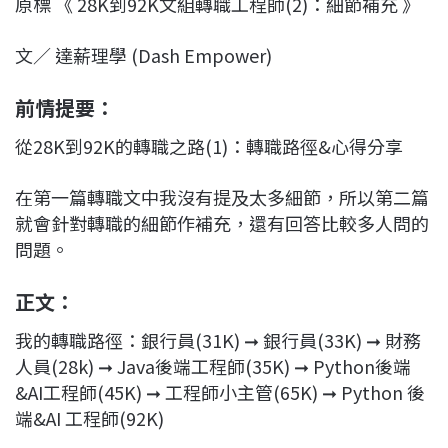
原標 《 28K到92K文組轉職工程師(2)：細節補充 》
c
n
r
n
p
e
e
e
k
y
文／ 達薪理學 (Dash Empower)
b
a
e
L
o
d
d
i
前情提要：
o
s
I
n
k
n
k
從28K到92K的轉職之路(1)：轉職路徑&心得分享
在第一篇轉職文中我沒有提及太多細節，所以第二篇
就會針對轉職的細節作補充，還有回答比較多人問的
問題。
正文：
我的轉職路徑：銀行員(31K) ➞ 銀行員(33K) ➞ 財務
人員(28k) ➞ Java後端工程師(35K) ➞ Python後端
&AI工程師(45K) ➞ 工程師小主管(65K) ➞ Python 後
端&AI 工程師(92K)