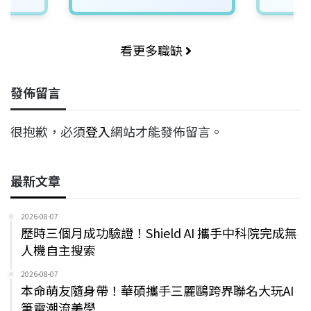
看更多職缺
發佈留言
很抱歉，必須
登入
網站才能發佈留言。
最新文章
2026-08-07
歷時三個月成功驗證！Shield AI 攜手中科院完成無
人機自主搜索
2026-08-07
本命萌友隨身帶！華碩攜手三麗鷗跨界聯名大玩AI
筆電潮流美學