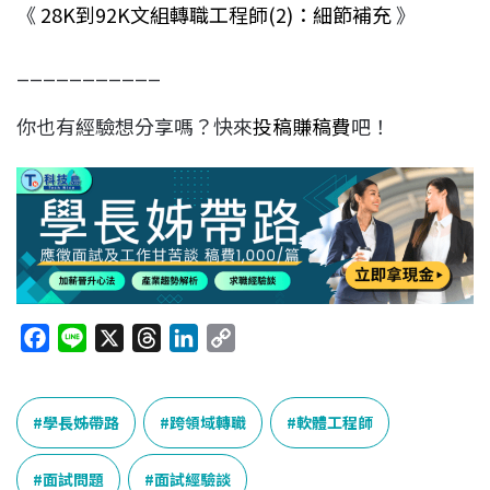
《
28K到92K文組轉職工程師(2)：細節補充
》
___________
你也有經驗想分享嗎？快來
投稿賺稿費
吧！
F
L
X
T
L
C
a
i
h
i
o
c
n
r
n
p
e
e
e
k
y
學長姊帶路
跨領域轉職
軟體工程師
b
a
e
L
o
d
d
i
面試問題
面試經驗談