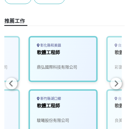
o
s
I
n
k
n
k
推薦工作
彰化縣和美鎮
台北市
軟體工程師
軟體工
公司
鼎弘國際科技有限公司
彩富電
新竹縣湖口鄉
台北市
軟體工程師
軟體工
駿曦股份有限公司
良美資