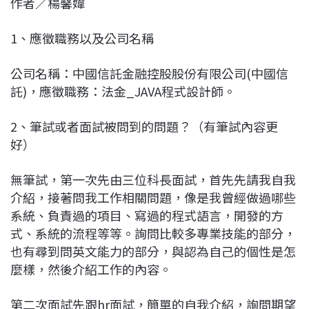
作者／楊馨媁
c
n
r
n
p
e
e
e
k
y
1、應徵職務以及公司名稱
b
a
e
L
o
d
d
i
公司名稱：中國信託金融控股股份有限公司(中國信
o
s
I
n
託)，應徵職務：法金_JAVA程式設計師。
k
n
k
2、筆試或者面試被問到的問題？（有筆試內容更
好）
無筆試，第一次先由三位科長面試，首先先請我自我
介紹，接著問我工作相關問題，像是我曾經做過哪些
系統、負責過的項目、寫過的程式語言，開發的方
式、系統的流程等等。詢問比較多專業技能的部分，
也有尋到問英文能力的部分，與認為自己的個性是怎
麼樣，然後介紹工作的內容。
第二次面試先跟hr面試，簡單的自我介紹，詢問期望