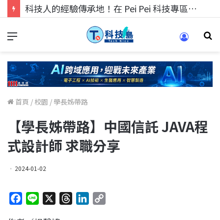
科技人的經驗傳承地！在 Pei Pei 科技專區，與學弟妹交流最硬核的技術
首頁
/
校園
/
學長姊帶路
【學長姊帶路】中國信託 JAVA程
式設計師 求職分享
2024-01-02
F
L
X
T
L
C
a
i
h
i
o