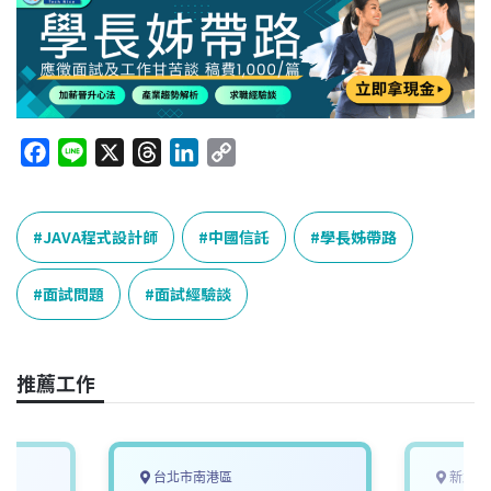
F
L
X
T
L
C
a
i
h
i
o
c
n
r
n
p
e
e
e
k
y
JAVA程式設計師
中國信託
學長姊帶路
b
a
e
L
o
d
d
i
面試問題
面試經驗談
o
s
I
n
k
n
k
推薦工作
台北市南港區
新北市