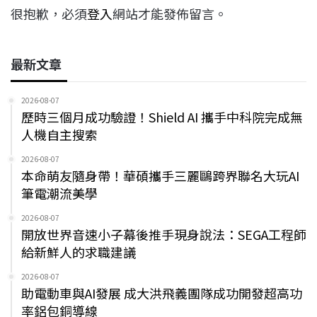
很抱歉，必須
登入
網站才能發佈留言。
最新文章
2026-08-07
歷時三個月成功驗證！Shield AI 攜手中科院完成無
人機自主搜索
2026-08-07
本命萌友隨身帶！華碩攜手三麗鷗跨界聯名大玩AI
筆電潮流美學
2026-08-07
開放世界音速小子幕後推手現身說法：SEGA工程師
給新鮮人的求職建議
2026-08-07
助電動車與AI發展 成大洪飛義團隊成功開發超高功
率鋁包銅導線