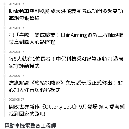
2026-08-07
助電動車與AI發展 成大洪飛義團隊成功開發超高功
率鋁包銅導線
2026-08-07
把「喜歡」變成職業！日商Aiming遊戲工程師親揭
菜鳥到職人心路歷程
2026-08-07
每5人就有1位長者！中保科技秀AI智慧照顧 打造居
家守護新模式
2026-08-07
療癒解謎《豬豬探險家》免費試玩版正式釋出！貼
心加入注音與假名模式
2026-08-07
開放世界新作《Otterly Lost》9月登場 幫可愛海獺
找到回家的路吧
電動車機電整合工程師