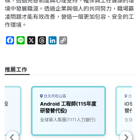
標，透過完善制度與心理支持，確保員工在健康的環
境中發展職涯。透過企業與個人的共同努力，職場霸
凌問題才能有效改善，營造一個更加包容、安全的工
作環境。
F
L
X
T
L
C
a
i
h
i
o
c
n
r
n
p
e
e
e
k
y
推薦工作
b
a
e
L
o
d
d
i
o
s
I
n
k
n
k
台北市松山區
台北市
代役
Android 工程師(115年度
iOS 
研發替代役)
替代役
全球華人集團(1111人力銀行)
全球華人