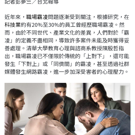
記者彭夢竺／台北報導
c
n
r
n
p
e
e
e
k
y
近年來，
職場霸凌
問題逐漸受到關注，根據研究，在
b
a
e
L
科技業
約有20%至30%的員工曾經歷職場霸凌。然
o
d
d
i
而，由於不同世代、產業文化的差異，人們對於「霸
o
s
I
n
凌」的定義不盡相同，導致許多案件未能及時獲得妥
k
n
k
善處理。清華大學教育心理與諮商系教授陳殷哲指
出，職場霸凌已不僅限於傳統的「上對下」，還可能
發生「下對上」或「同儕間」的霸凌，甚至透過社群
媒體發生網路霸凌，進一步加深受害者的心理壓力。