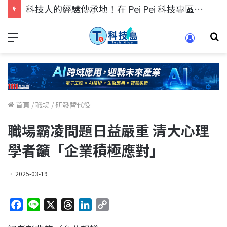
科技人的經驗傳承地！在 Pei Pei 科技專區，與學弟妹交流最硬核的技術
首頁
/
職場
/
研發替代役
職場霸凌問題日益嚴重 清大心理
學者籲「企業積極應對」
2025-03-19
F
L
X
T
L
C
a
i
h
i
o