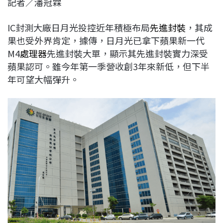
記者／潘冠霖
c
n
r
n
p
e
e
e
k
y
IC封測大廠日月光投控近年積極布局
先進封裝
，其成
b
a
e
L
果也受外界肯定，據傳，日月光已拿下蘋果新一代
o
d
d
i
M4
處理器
先進封裝大單，顯示其先進封裝實力深受
o
s
I
n
蘋果認可。雖今年第一季營收創3年來新低，但下半
k
n
k
年可望大幅彈升。