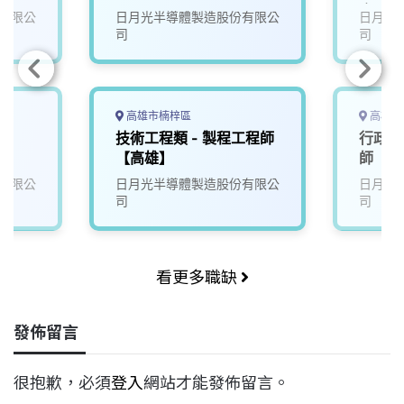
廠】
有限公
日月光半導體製造股份有限公
日月光
司
司
高雄市楠梓區
高雄市
技術工程類 - 製程工程師
行政支
【高雄】
師【高
才】
有限公
日月光半導體製造股份有限公
日月光
d
司
司
師(KH
看更多職缺
發佈留言
很抱歉，必須
登入
網站才能發佈留言。