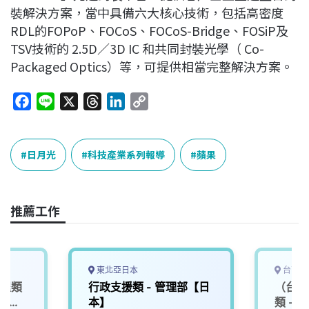
裝解決方案，當中具備六大核心技術，包括高密度
RDL的FOPoP、FOCoS、FOCoS-Bridge、FOSiP及
TSV技術的 2.5D／3D IC 和共同封裝光學（ Co-
Packaged Optics）等，可提供相當完整解決方案。
F
L
X
T
L
C
a
i
h
i
o
c
n
r
n
p
e
e
e
k
y
日月光
科技產業系列報導
蘋果
b
a
e
L
o
d
d
i
o
s
I
n
推薦工作
k
n
k
東北亞日本
台南市
工程類
行政支援類 - 管理部【日
（台南
工程師
本】
類 -