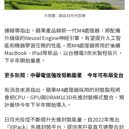
示意圖：截自日月光官網
據報導指出，蘋果產品線新一代M4處理器，將配備
升級版的Neural Engine神經引擎，有望提升人工智
能和機器學習任務的性能，而M4處理器將用於後續
MacBook、iPad等新品，以台積電3奈米製程投片，
下半年開始量產。
更多新聞：
中華電信強攻低軌衛星 今年可布局全台
有消息來源指出，蘋果M4處理器採用的封裝製程將
會把CPU、GPU與DRAM以3D先進封裝模式整合，預
計最快今年下半年開始導入。
日月光投控不斷提升先進封裝能量，自2022年推出
「VIPack」先進封裝平台，提供客戶垂直互連整合封