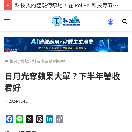
科技人的經驗傳承地！在 Pei Pei 科技專區，與學弟妹交流最硬核的技術
首頁
/
職場
/
科技產業系列報導
日月光奪蘋果大單？下半年營收
看好
2024-03-12
F
L
X
T
L
C
a
i
h
i
o