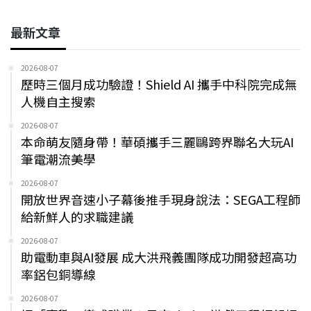
最新文章
2026-08-07
歷時三個月成功驗證！Shield AI 攜手中科院完成無
人機自主搜索
2026-08-07
本命萌友隨身帶！華碩攜手三麗鷗跨界聯名大玩AI
筆電潮流美學
2026-08-07
開放世界音速小子幕後推手現身說法：SEGA工程師
給新鮮人的求職建議
2026-08-07
助電動車與AI發展 成大洪飛義團隊成功開發超高功
率鋁包銅導線
2026-08-07