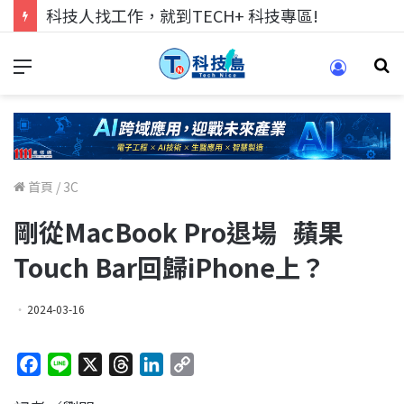
科技人找工作，就到TECH+ 科技專區!
首頁
/
3C
剛從MacBook Pro退場 蘋果
Touch Bar回歸iPhone上？
2024-03-16
F
L
X
T
L
C
a
i
h
i
o