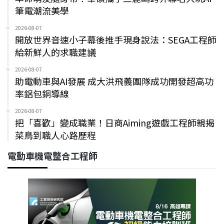
筆電潮流美學
2026-08-07
開放世界音速小子幕後推手現身說法：SEGA工程師
給新鮮人的求職建議
2026-08-07
助電動車與AI發展 成大洪飛義團隊成功開發超高功
率鋁包銅導線
2026-08-07
把「喜歡」變成職業！日商Aiming遊戲工程師親揭
菜鳥到職人心路歷程
電動車機電整合工程師