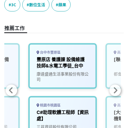
e
e
e
k
y
3C
數位生活
蘋果
b
a
e
L
o
d
d
i
o
s
I
n
推薦工作
k
n
k
台中市豐原區
高雄市
營設備
豐原店 養護課 設備維護
[聯上
技師&水電工學徒_台中
康達盛通生活事業股份有限公
都會生
司
桃園市桃園區
高雄市
師
C#助理軟體工程師【資訊
[大好
處】
機電部
公司
三井資訊股份有限公司
都會生