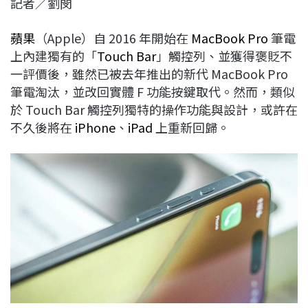
記者／劉閔
c
n
r
n
p
e
e
e
k
y
蘋果
（Apple）自 2016 年開始在
MacBook Pro
筆電
b
a
e
L
上內建獨有的「
Touch Bar
」觸控列、並獲得褒貶不
o
d
d
i
一評價後，雖然已被去年推出的新代 MacBook Pro
o
s
I
n
筆電淘汰，並改回實體 F 功能按鍵取代。然而，類似
k
n
k
於 Touch Bar 觸控列獨特的操作功能與設計，或許在
不久後將在
iPhone
、
iPad
上重新回歸。