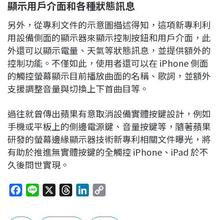
顯示用戶介面和各種狀態訊息
另外，從專利文件的示意圖描述得知，這項新專利利
用設備側面的顯示器來顯示控制按鈕和用戶介面，此
外還可以顯示電量、天氣等狀態訊息，並提供額外的
控制功能。不僅如此，使用者還可以在 iPhone 側面
的觸控螢幕顯示目前播放曲面的名稱、歌詞，並額外
支援調整音量與切換上下首曲目等。
過往就曾傳出蘋果有意取消設備實體按鍵設計，例如
手機或平板上的側邊電源鍵、音量按鍵等，隨著蘋果
研發的螢幕邊緣顯示器技術新專利相關文件曝光，將
有助於推進無實體按鍵的全觸控 iPhone、iPad 於不
久後問世實現。
F
L
X
T
L
C
a
i
h
i
o
c
n
r
n
p