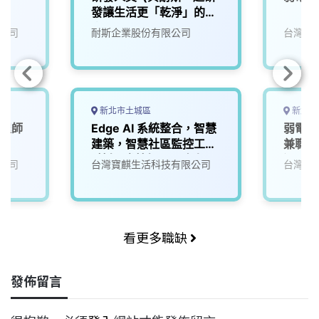
發讓生活更「乾淨」的未
來)1
公司
耐斯企業股份有限公司
台灣寶
新北市土城區
新北市
工程師
Edge AI 系統整合，智慧
弱電監
建築，智慧社區監控工程
兼職)
_技師/半技師及工務人員
過6小
公司
台灣寶麒生活科技有限公司
台灣寶
(相關科系無經驗歡迎加
入培訓)
看更多職缺
發佈留言