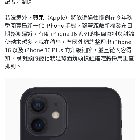
記者／劉閔
c
n
r
n
p
e
e
e
k
y
若沒意外，
蘋果
（Apple）將依循過往慣例在今年秋
b
a
e
L
季開賣最新一代
iPhone
手機，隨著距離新機發布日
o
d
d
i
期逐漸逼近，有關 iPhone 16 系列的相關爆料與討論
o
s
I
n
便越來越多。就在稍早，有國外網站整理出 iPhone
k
n
k
16 以及 iPhone 16 Plus 的升級細節，並且從內容得
知，最明顯的變化就是背面鏡頭模組確定將採用垂直
排列。