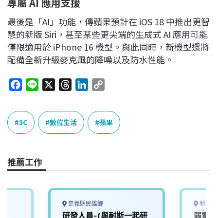
專屬 AI
應用支援
最後是「AI」功能，傳蘋果預計在 iOS 18 中推出更智
慧的新版 Siri，甚至某些更尖端的生成式 AI 應用可能
僅限適用於 iPhone 16 機型。與此同時，新機型還將
配備全新升級麥克風的降噪以及防水性能。
F
L
X
T
L
C
a
i
h
i
o
c
n
r
n
p
e
e
e
k
y
3C
數位生活
蘋果
b
a
e
L
o
d
d
i
o
s
I
n
推薦工作
k
n
k
嘉義縣民雄鄉
新北市
師
研發人員-(與耐斯一起研
弱電工