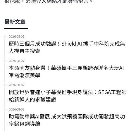
很抱歉，必須
登入
網站才能發佈留言。
最新文章
2026-08-07
歷時三個月成功驗證！Shield AI 攜手中科院完成無
人機自主搜索
2026-08-07
本命萌友隨身帶！華碩攜手三麗鷗跨界聯名大玩AI
筆電潮流美學
2026-08-07
開放世界音速小子幕後推手現身說法：SEGA工程師
給新鮮人的求職建議
2026-08-07
助電動車與AI發展 成大洪飛義團隊成功開發超高功
率鋁包銅導線