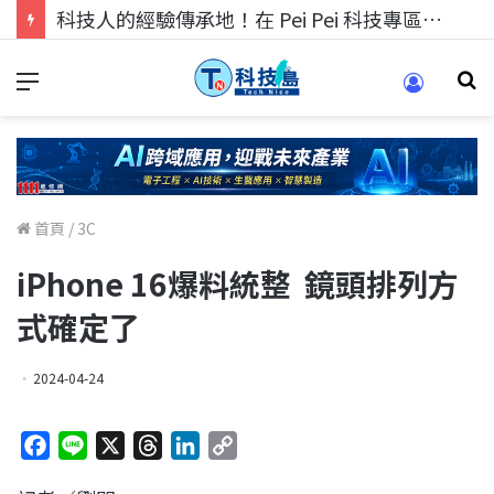
科技人的經驗傳承地！在 Pei Pei 科技專區，與學弟妹交流最硬核的技術
首頁
/
3C
iPhone 16爆料統整 鏡頭排列方
式確定了
2024-04-24
F
L
X
T
L
C
a
i
h
i
o