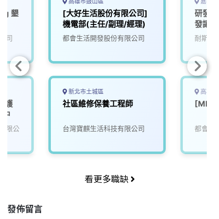
高雄市鼓山區
嘉義縣
ing 墾
[大好生活股份有限公司]
研發人
機電部(主任/副理/經理)
發讓生
來)2
公司
都會生活開發股份有限公司
耐斯企
新北市土城區
高雄市
維護
社區維修保養工程師
[ML
台中
有限公
台灣寶麒生活科技有限公司
都會生
看更多職缺
發佈留言