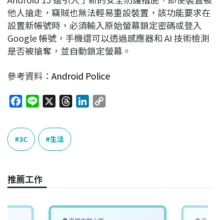
他人搶走，竊賊也無法輕易重設裝置，該功能要求在
設置新帳號時，必須輸入原始螢幕鎖定密碼或登入
Google 帳號，手機還可以透過感應器和 AI 技術檢測
是否被搶奪，並自動鎖定螢幕。
參考資料：
Android Police
F
L
X
T
L
C
a
i
h
i
o
c
n
r
n
p
e
e
e
k
y
3C
生活
b
a
e
L
o
d
d
i
o
s
I
n
推薦工作
k
n
k