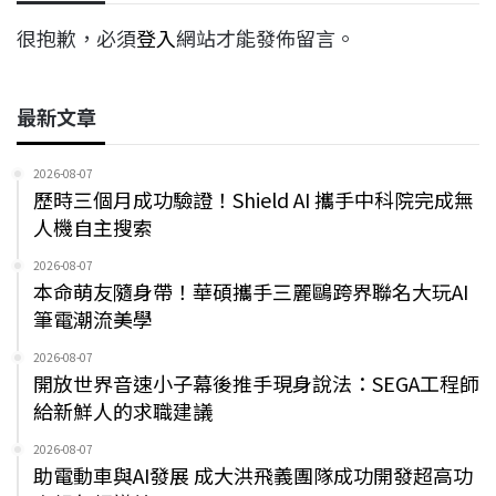
很抱歉，必須
登入
網站才能發佈留言。
最新文章
2026-08-07
歷時三個月成功驗證！Shield AI 攜手中科院完成無
人機自主搜索
2026-08-07
本命萌友隨身帶！華碩攜手三麗鷗跨界聯名大玩AI
筆電潮流美學
2026-08-07
開放世界音速小子幕後推手現身說法：SEGA工程師
給新鮮人的求職建議
2026-08-07
助電動車與AI發展 成大洪飛義團隊成功開發超高功