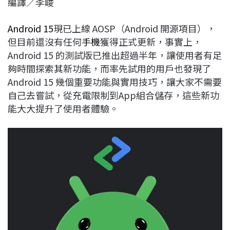
編譯／李峻
c
n
r
n
p
e
e
e
k
y
Android 15
現已上線 AOSP（Android 開源項目），
b
a
e
L
但目前還沒有任何
手機
獲得正式更新，事實上，
o
d
d
i
Android 15 的測試版已推出超過半年，讓使用者有足
o
s
I
n
夠時間探索其新功能，而率先試用的用戶也發現了
k
n
k
Android 15 幾個重要功能與實用技巧，讓大家不需要
自己去嘗試，從充電限制到App組合儲存，這些新功
能大大提升了使用者體驗。