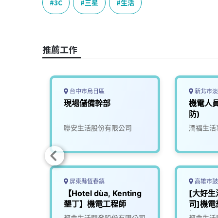
e
e
e
k
y
3C
三星
生活
b
a
e
L
o
d
d
i
o
s
I
n
推薦工作
k
n
k
台中市烏日區
新北市淡
現場儲備幹部
機電人
防)
限公司
聯安生活股份有限公司
潤福生活
屏東縣恆春鎮
高雄市鼓
斯一起
【Hotel dùa, Kenting
[大好
乾淨」
墾丁】機電工程師
司]機電
經理)
司
都會生活開發股份有限公司
都會生活