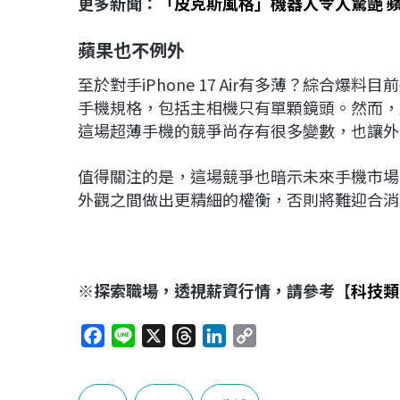
更多新聞：
「皮克斯風格」機器人令人驚艷 
蘋果也不例外
至於對手iPhone 17 Air有多薄？綜合爆
手機規格，包括主相機只有單顆鏡頭。然而，
這場超薄手機的競爭尚存有很多變數，也讓外
值得關注的是，這場競爭也暗示未來手機市場
外觀之間做出更精細的權衡，否則將難迎合消
※探索職場，透視薪資行情，請參考【
科技類
F
L
X
T
L
C
a
i
h
i
o
c
n
r
n
p