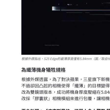
根據外媒指出，S25 Edge的最薄厚度僅有5.84mm（圖／取自Yo
為纖薄機身犧牲規格
根據外媒透露，為了對決蘋果，三星旗下新機型
不過卻因凸起的相機使得「纖薄」的目標變得
改為雙鏡頭版本，成功將機身厚度壓縮在5.8
改採「膠囊狀」相機模組來進行包覆，讓相機