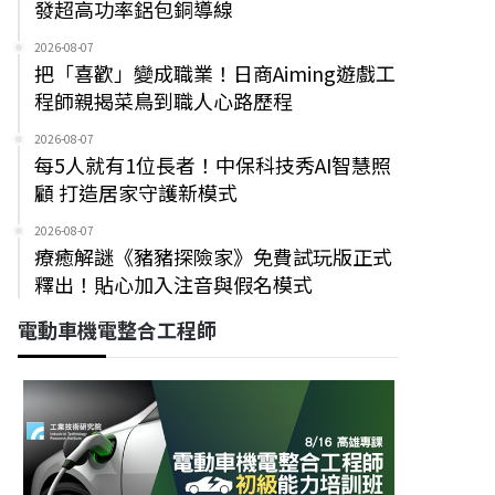
發超高功率鋁包銅導線
2026-08-07
把「喜歡」變成職業！日商Aiming遊戲工
程師親揭菜鳥到職人心路歷程
2026-08-07
每5人就有1位長者！中保科技秀AI智慧照
顧 打造居家守護新模式
2026-08-07
療癒解謎《豬豬探險家》免費試玩版正式
釋出！貼心加入注音與假名模式
電動車機電整合工程師