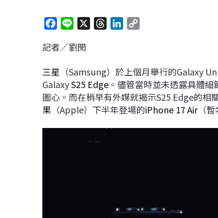
F
L
X
T
L
C
a
i
h
i
o
記者／劉閔
c
n
r
n
p
e
e
e
k
y
三星
（Samsung）於上個月舉行的Galaxy 
b
a
e
L
Galaxy
S25 Edge
。儘管當時並未透露具體細
o
d
d
i
圖心。而在稍早有外媒就揭示S25 Edge的
o
s
I
n
果
（Apple）下半年登場的
iPhone 17 Air
（暫
k
n
k