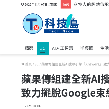
科技人的經驗傳承地
2026年 8 月 07日 星期五
快訊
精選
3C
AI人工智慧
半導體
生活
首頁
/
3C
/
蘋果傳組建全新AI搜尋引擎「Answers」 致
蘋果傳組建全新AI搜
致力擺脫Google
2025-08-04