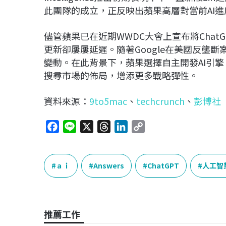
此團隊的成立，正反映出蘋果高層對當前AI
儘管蘋果已在近期WWDC大會上宣布將ChatG
更新卻屢屢延遲。隨著Google在美國反壟斷
變動。在此背景下，蘋果選擇自主開發AI引擎
搜尋市場的佈局，增添更多戰略彈性。
資料來源：
9to5mac
、
techcrunch
、
彭博社
F
L
X
T
L
C
a
i
h
i
o
c
n
r
n
p
e
e
e
k
y
ａｉ
Answers
ChatGPT
人工智
b
a
e
L
o
d
d
i
o
s
I
n
推薦工作
k
n
k