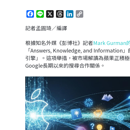
F
L
X
T
L
C
a
i
h
i
o
記者孟圓琦／編譯
c
n
r
n
p
e
e
e
k
y
根據知名外媒《彭博社》記者
Mark Gurm
b
a
e
L
「Answers, Knowledge, and Info
o
d
d
i
引擎」。這項舉措，被市場解讀為蘋果正積極
o
s
I
n
Google長期以來的搜尋合作關係。
k
n
k