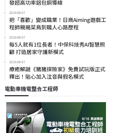
發超高功率鋁包銅導線
2026-08-07
把「喜歡」變成職業！日商Aiming遊戲工
程師親揭菜鳥到職人心路歷程
2026-08-07
每5人就有1位長者！中保科技秀AI智慧照
顧 打造居家守護新模式
2026-08-07
療癒解謎《豬豬探險家》免費試玩版正式
釋出！貼心加入注音與假名模式
電動車機電整合工程師