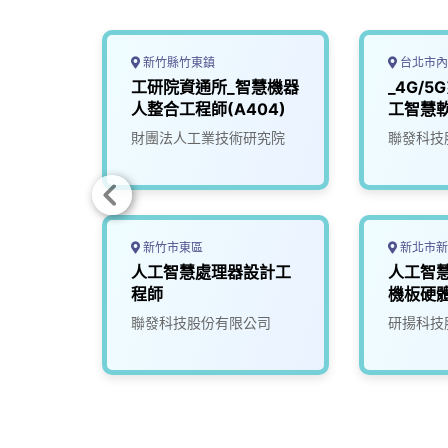
新竹縣竹東鎮
台北市內
限公
工研院資通所_智慧機器
_4G/
副理/
人整合工程師(A404)
工智慧
限公司
財團法人工業技術研究院
聯發科技
新竹市東區
新北市新
主機板
人工智慧處理器設計工
人工智慧
程師
機板硬
(BXD)
司
聯發科技股份有限公司
研揚科技