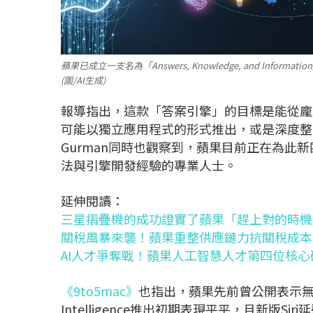
蘋果已成立一支名為「Answers, Knowledge, and Info
(圖/AI生成)
報導指出，這款「答案引擎」的目標是能從龐
可能以獨立應用程式的形式推出，或是深度整合至
Gurman同時也觀察到，蘋果目前正在為此
法與引擎開發經驗的專業人士。
延伸閱讀：
三星摺疊機的成功證實了蘋果「趕上對的時機
關稅風暴來襲！蘋果重整供應鏈力抗關稅成本
AI人才爭奪戰！蘋果人工智慧人才第四位核心
《9to5mac》
也指出，蘋果先前曾公開表示無
Intelligence推出初期表現平平，且新版