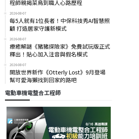
程師親揭菜鳥到職人心路歷程
2026-08-07
每5人就有1位長者！中保科技秀AI智慧照
顧 打造居家守護新模式
2026-08-07
療癒解謎《豬豬探險家》免費試玩版正式
釋出！貼心加入注音與假名模式
2026-08-07
開放世界新作《Otterly Lost》9月登場
幫可愛海獺找到回家的路吧
電動車機電整合工程師