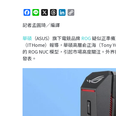
F
L
X
T
L
C
a
i
h
i
o
記者孟圓琦／編譯
c
n
r
n
p
e
e
e
k
y
華碩
（ASUS）旗下電競品牌
ROG
疑似正準備
b
a
e
L
（ITHome）報導，華碩高層俞正海（Ton
o
d
d
i
的 ROG NUC 模型，引起市場高度關注。外界
o
s
I
n
發表。
k
n
k