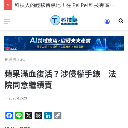
科技人找工作，就到TECH+ 科技專區!
首頁
/
3C
蘋果滿血復活？涉侵權手錶 法
院同意繼續賣
2023-12-29
F
L
X
T
L
C
a
i
h
i
o