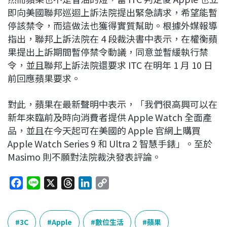
即向美國聯邦巡迴上訴法院提出緊急請求，希望能暫
停該禁令，而這做法也獲得實質幫助。根據外媒報導
指出，聯邦上訴法院在 4 段裁決書中表示，在權衡蘋
果提出上訴期間暫停禁令動議，同意並暫緩執行禁
令，並且聯邦上訴法院還要求 ITC 在明年 1 月 10 日
前回應蘋果要求。
對此，蘋果在最新聲明中表示，「我們很高興可以在
新年來臨前及時向消費者提供 Apple Watch 全面產
品，並且在今天起可在美國的 Apple 官網上購買
Apple Watch Series 9 和 Ultra 2 智慧手錶」。至於
Masimo 則不願對法院裁決發表評論。
F
L
X
T
L
C
a
i
h
i
o
c
n
r
n
p
e
e
e
k
y
3C
Apple
數位生活
蘋果