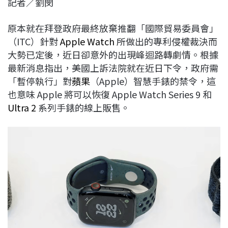
記者／劉閔
c
n
r
n
p
e
e
e
k
y
原本就在拜登政府最終放棄推翻「國際貿易委員會」
b
a
e
L
（ITC）針對
Apple Watch
所做出的專利侵權裁決而
o
d
d
i
大勢已定後，近日卻意外的出現峰迴路轉劇情。根據
o
s
I
n
最新消息指出，美國上訴法院就在近日下令，政府需
k
n
k
「暫停執行」對
蘋果
（Apple）智慧手錶的禁令，這
也意味 Apple 將可以恢復 Apple Watch Series 9 和
Ultra 2
系列手錶的線上販售。