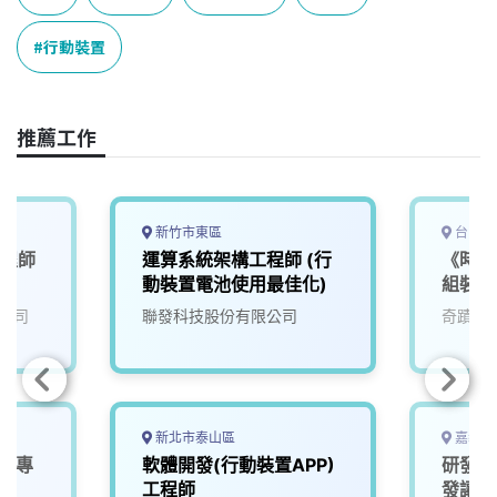
b
a
e
L
o
d
d
i
行動裝置
o
s
I
n
k
n
k
推薦工作
新竹市東區
台中市
工程師
運算系統架構工程師 (行
《時薪
動裝置電池使用最佳化)
組裝工
公司
聯發科技股份有限公司
奇蹟生
新北市泰山區
嘉義縣
le專
軟體開發(行動裝置APP)
研發人
工程師
發讓生