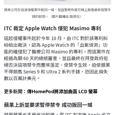
蘋果公司在這波侵權案中扳回一城，並且暫時恢復可線上販售最新智慧手
錶的狀態。（圖片翻攝自 路透社）
ITC
裁定 Apple Watch
侵犯 Masimo
專利
這起侵權事件起於今年 10 月，由 ITC 對於該專利糾
紛給出裁決，認為 Apple Watch 的「血氧偵測」功
能的確侵犯了醫療公司 Masimo 的專利。而這案件在
經過為期 60 天的總統審查，並且最終在拜登政府拒
絕否決這項禁令而塵埃落定、使禁令生效，迫使蘋果
不得銷售 Series 9 和 Ultra 2 系列手錶，恐因此損失
數以百萬計美元。
更多新聞：
傳HomePod將添加曲面 LCD 螢幕
蘋果上訴並要求暫停禁令
成功扳回一城
然而蘋果也不是省油的燈，當 ITC 判定後 Apple 也立