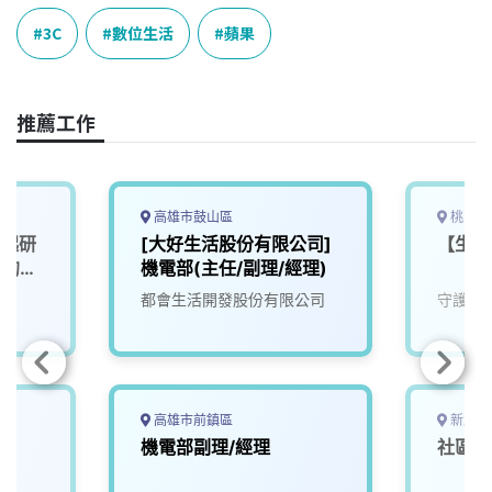
c
n
r
n
p
e
e
e
k
y
3C
數位生活
蘋果
b
a
e
L
o
d
d
i
o
s
I
n
推薦工作
k
n
k
高雄市鼓山區
桃園市
一起研
[大好生活股份有限公司]
【生產
」的未
機電部(主任/副理/經理)
都會生活開發股份有限公司
守護家
高雄市前鎮區
新北市
機電部副理/經理
社區維