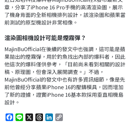
章，分享了iPhone 16 Pro手機的高清渲染圖，展示
了機身背面的全新相機排列設計，該渲染圖和蘋果當
前測試的原型機設計非常相像。
渲染圖相機設計可能是煙霧彈？
MajinBuOfficial在後續的發文中也強調，這可能是蘋
果拋出的煙霧彈，用於釣魚找出內部的爆料者，因此
他這次的爆料僅供參考，「目前尚未看到相關的設計
稿、原理圖，但會深入展開調查。」不過，
MajinBuOfficial的發文中也有許多資訊細節，像是先
前他曾經分享蘋果iPhone 16的壓鑄模具，因而增加
了新的證據，證實iPhone 16基本款採用垂直相機島
設計。
F
L
X
T
L
C
a
i
h
i
o