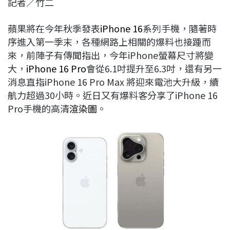
記者／竹二
c
n
r
n
p
e
e
e
k
y
蘋果將在今年秋季發表
iPhone 16
系列手機，隨著時
b
a
e
L
序進入第一季末，各種網路上相關的爆料也接踵而
o
d
d
i
來，前陣子有傳聞指出，今年iPhone螢幕尺寸將變
o
s
I
n
大，
iPhone 16 Pro
會從6.1吋提升至6.3吋，還有另一
k
n
k
消息直指iPhone 16 Pro Max 將迎來電池大升級，續
航力超過30小時。近日又有爆料客分享了iPhone 16
Pro手機的高清
渲染圖
。