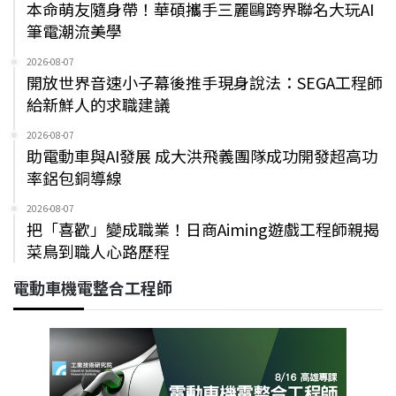
本命萌友隨身帶！華碩攜手三麗鷗跨界聯名大玩AI
筆電潮流美學
2026-08-07
開放世界音速小子幕後推手現身說法：SEGA工程師
給新鮮人的求職建議
2026-08-07
助電動車與AI發展 成大洪飛義團隊成功開發超高功
率鋁包銅導線
2026-08-07
把「喜歡」變成職業！日商Aiming遊戲工程師親揭
菜鳥到職人心路歷程
電動車機電整合工程師