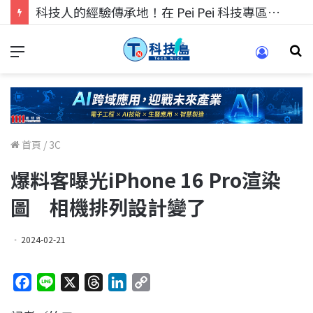
科技人的經驗傳承地！在 Pei Pei 科技專區，與學弟妹交流最硬核的技術
首頁
/
3C
爆料客曝光iPhone 16 Pro渲染
圖 相機排列設計變了
2024-02-21
F
L
X
T
L
C
a
i
h
i
o