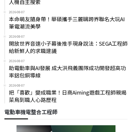
人機自主搜索
2026-08-07
本命萌友隨身帶！華碩攜手三麗鷗跨界聯名大玩AI
筆電潮流美學
2026-08-07
開放世界音速小子幕後推手現身說法：SEGA工程師
給新鮮人的求職建議
2026-08-07
助電動車與AI發展 成大洪飛義團隊成功開發超高功
率鋁包銅導線
2026-08-07
把「喜歡」變成職業！日商Aiming遊戲工程師親揭
菜鳥到職人心路歷程
電動車機電整合工程師