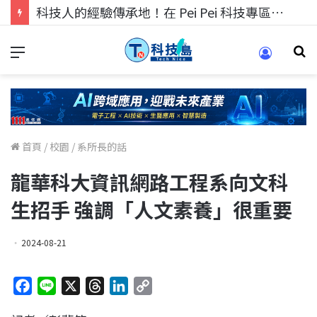
科技人的經驗傳承地！在 Pei Pei 科技專區，與學弟妹交流最硬核的技術
首頁
/
校園
/
系所長的話
龍華科大資訊網路工程系向文科
生招手 強調「人文素養」很重要
2024-08-21
F
L
X
T
L
C
a
i
h
i
o