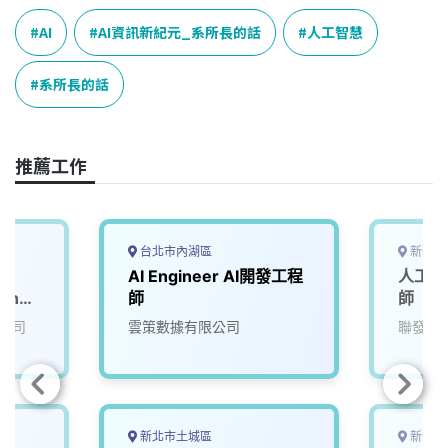
c
n
r
n
p
e
e
e
k
y
AI
AI資訊新紀元_系所長的話
人工智慧
b
a
e
L
o
d
d
i
系所長的話
o
s
I
n
k
n
k
推薦工作
台北市內湖區
新竹市
AI Engineer AI開發工程
人工智
ience
師
師
公司
雲策數據有限公司
聯發科
新北市土城區
新竹市