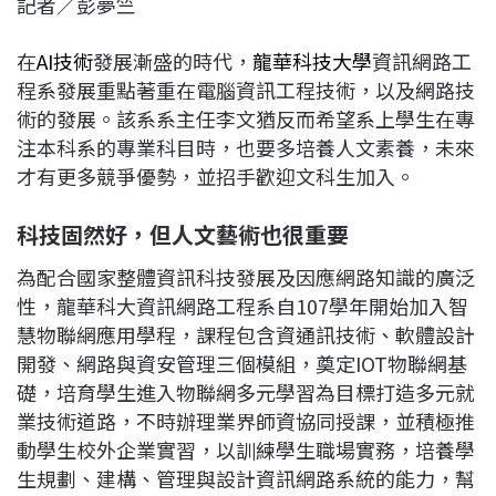
記者／彭夢竺
c
n
r
n
p
e
e
e
k
y
在
AI技術
發展漸盛的時代，
龍華科技大學
資訊網路工
b
a
e
L
程系發展重點著重在電腦資訊工程技術，以及網路技
o
d
d
i
術的發展。該系系主任李文猶反而希望系上學生在專
o
s
I
n
注本科系的專業科目時，也要多培養人文素養，未來
k
n
k
才有更多競爭優勢，並招手歡迎文科生加入。
科技固然好，但人文藝術也很重要
為配合國家整體資訊科技發展及因應網路知識的廣泛
性，龍華科大資訊網路工程系自107學年開始加入智
慧物聯網應用學程，課程包含資通訊技術、軟體設計
開發、網路與資安管理三個模組，奠定IOT物聯網基
礎，培育學生進入物聯網多元學習為目標打造多元就
業技術道路，不時辦理業界師資協同授課，並積極推
動學生校外企業實習，以訓練學生職場實務，培養學
生規劃、建構、管理與設計資訊網路系統的能力，幫