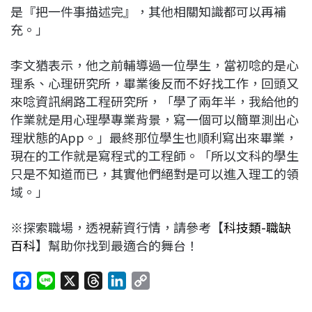
是『把一件事描述完』，其他相關知識都可以再補
充。」
李文猶表示，他之前輔導過一位學生，當初唸的是心
理系、心理研究所，畢業後反而不好找工作，回頭又
來唸資訊網路工程研究所，「學了兩年半，我給他的
作業就是用心理學專業背景，寫一個可以簡單測出心
理狀態的App。」最終那位學生也順利寫出來畢業，
現在的工作就是寫程式的工程師。「所以文科的學生
只是不知道而已，其實他們絕對是可以進入理工的領
域。」
※探索職場，透視薪資行情，請參考【
科技類-職缺
百科
】幫助你找到最適合的舞台！
F
L
X
T
L
C
a
i
h
i
o