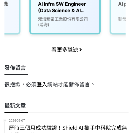
慧機
AI Infra SW Engineer
AI pr
(Data Science & AI
Team)
院
鴻海精密工業股份有限公司
聯發科
(鴻海)
看更多職缺
發佈留言
很抱歉，必須
登入
網站才能發佈留言。
最新文章
2026-08-07
歷時三個月成功驗證！Shield AI 攜手中科院完成無