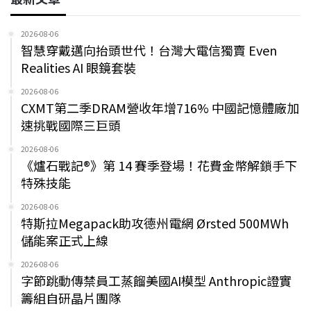
2026-08-06
智慧穿戴邁向抬頭世代！台灣大電信獨賣 Even
Realities AI 眼鏡套裝
2026-08-06
CXMT第二季DRAM營收年增716% 中國記憶體廠加
速挑戰國際三巨頭
2026-08-06
《爐石戰記®》第 14 賽季登場！花費金幣解鎖手下
特殊技能
2026-08-06
特斯拉Megapack助攻德州電網 Ørsted 500MWh
儲能案正式上線
2026-08-06
字節跳動傳禁員工蒸餾美國AI模型 Anthropic證實
籌組自研晶片團隊