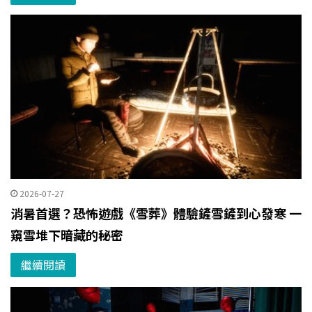
2026-07-27
消暑首選？恐怖遊戲《雪葬》體驗鏟雪鏟到心發寒 一
窺雪堆下暗藏的秘密
繼續閱讀