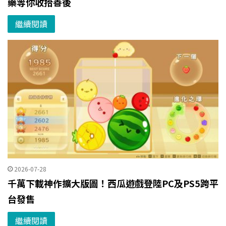
藥等你收拾善後
繼續閱讀
2026-07-28
千萬下載神作擴大版圖！西瓜遊戲登陸PC及PS5跨平
台發售
繼續閱讀