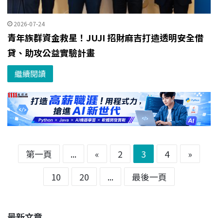
2026-07-24
青年族群資金救星！JUJI 招財麻吉打造透明安全借
貸、助攻公益實驗計畫
繼續閱讀
第一頁
...
«
2
3
4
»
10
20
...
最後一頁
最新文章