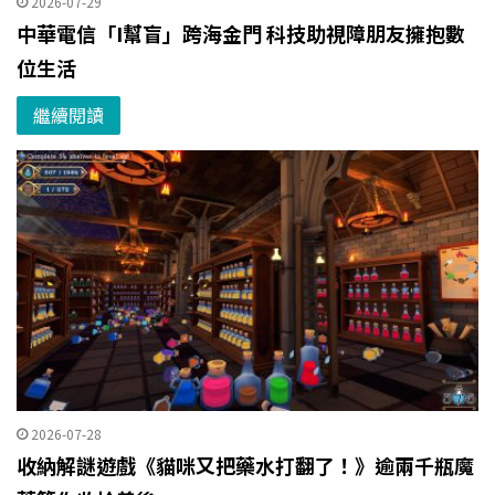
2026-07-29
中華電信「I幫盲」跨海金門 科技助視障朋友擁抱數
位生活
繼續閱讀
2026-07-28
收納解謎遊戲《貓咪又把藥水打翻了！》逾兩千瓶魔