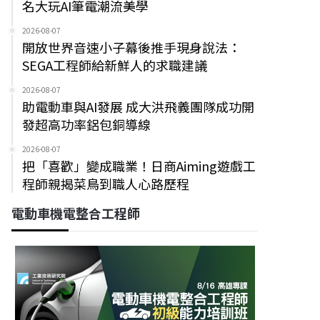
名大玩AI筆電潮流美學
2026-08-07
開放世界音速小子幕後推手現身說法：
SEGA工程師給新鮮人的求職建議
2026-08-07
助電動車與AI發展 成大洪飛義團隊成功開
發超高功率鋁包銅導線
2026-08-07
把「喜歡」變成職業！日商Aiming遊戲工
程師親揭菜鳥到職人心路歷程
電動車機電整合工程師