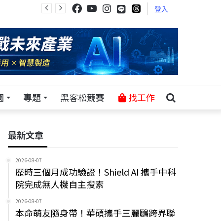
登入
園
專題
黑客松競賽
找工作
最新文章
2026-08-07
歷時三個月成功驗證！Shield AI 攜手中科
院完成無人機自主搜索
2026-08-07
本命萌友隨身帶！華碩攜手三麗鷗跨界聯