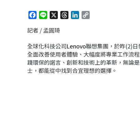
F
L
X
T
L
C
a
i
h
i
o
記者 / 孟圓琦
c
n
r
n
p
e
e
e
k
y
全球化科技公司
Lenovo
聯想集團，於昨(2)
b
a
e
L
全面改善使用者體驗、大幅度將專業工作流程簡
o
d
d
i
踐環保的諾言、創新和技術上的革新，無論是
o
s
I
n
士，都能從中找到合宜理想的選擇。
k
n
k