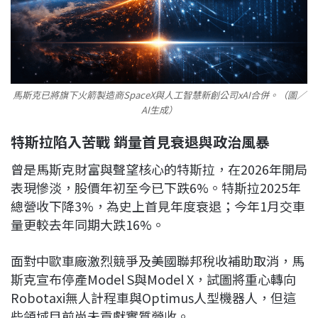
馬斯克已將旗下火箭製造商SpaceX與人工智慧新創公司xAI合併。（圖／
AI生成）
特斯拉陷入苦戰 銷量首見衰退與政治風暴
曾是馬斯克財富與聲望核心的特斯拉，在2026年開局
表現慘淡，股價年初至今已下跌6%。特斯拉2025年
總營收下降3%，為史上首見年度衰退；今年1月交車
量更較去年同期大跌16%。
面對中歐車廠激烈競爭及美國聯邦稅收補助取消，馬
斯克宣布停產Model S與Model X，試圖將重心轉向
Robotaxi無人計程車與Optimus人型機器人，但這
些領域目前尚未貢獻實質營收。