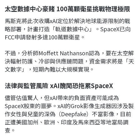
太空數據中心豪賭 100萬顆衛星挑戰物理極限
馬斯克將此次收購xAI定位於解決地球能源限制的戰
略部署，計畫打造「軌道數據中心」。SpaceX已向
FCC申請發射多達100萬顆衛星。
不過，分析師Moffett Nathanson認為，要在太空解
決輻射防護、冷卻與供應鏈問題，資金需求將是「天
文數字」，短期內難以大規模實現。
法律與監管風險 xAI醜聞恐拖累SpaceX
儘管估值驚人，但xAI帶來的負面資產可能成為
SpaceX股東的噩夢。xAI的Grok影像生成器因涉及製
作女性與兒童的深偽（Deepfake）不當影像，目前
正遭美國加州、歐洲、印度及馬來西亞等地當局調
查。