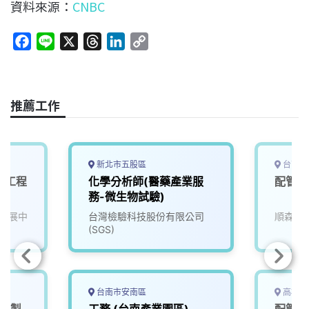
資料來源：
CNBC
F
L
X
T
L
C
a
i
h
i
o
c
n
r
n
p
e
e
e
k
y
推薦工作
b
a
e
L
o
d
d
i
o
s
I
n
k
n
k
新北市五股區
台南市
服務工程
化學分析師(醫藥產業服
配管拉
務-微生物試驗)
發展中
台灣檢驗科技股份有限公司
順森科
(SGS)
台南市安南區
高雄市