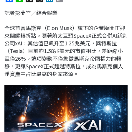
a
i
h
i
o
記者彭夢竺／綜合報導
c
n
r
n
p
e
e
e
k
y
全球首富馬斯克（Elon Musk）旗下的企業版圖正迎
b
a
e
L
來關鍵轉折點。隨著航太巨頭SpaceX正式合併AI新創
o
d
d
i
公司xAI，其估值已飆升至1.25兆美元，與特斯拉
o
s
I
n
（Tesla）目前約1.58兆美元的市值相比，差距縮小
k
n
k
至僅26%。這項變動不僅象徵馬斯克帝國權力的轉
移，更讓SpaceX正式超越特斯拉，成為馬斯克個人
淨資產中占比最高的身家來源。