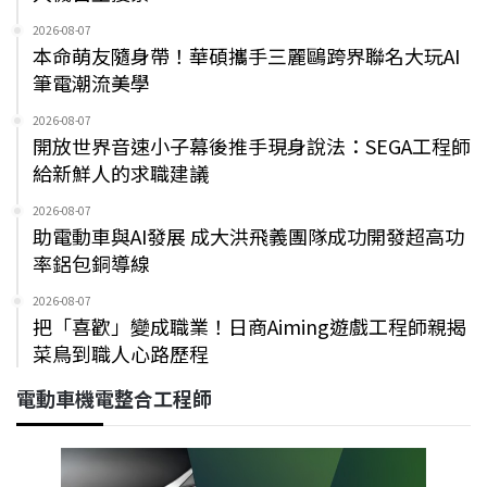
2026-08-07
本命萌友隨身帶！華碩攜手三麗鷗跨界聯名大玩AI
筆電潮流美學
2026-08-07
開放世界音速小子幕後推手現身說法：SEGA工程師
給新鮮人的求職建議
2026-08-07
助電動車與AI發展 成大洪飛義團隊成功開發超高功
率鋁包銅導線
2026-08-07
把「喜歡」變成職業！日商Aiming遊戲工程師親揭
菜鳥到職人心路歷程
電動車機電整合工程師