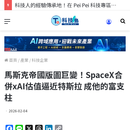
科技人的經驗傳承地！在 Pei Pei 科技專區，與學弟妹交流最硬核的技術
首頁
/
產業
/
科技企業
馬斯克帝國版圖巨變！SpaceX合
併xAI估值逼近特斯拉 成他的富支
柱
2026-02-04
F
L
X
T
L
C