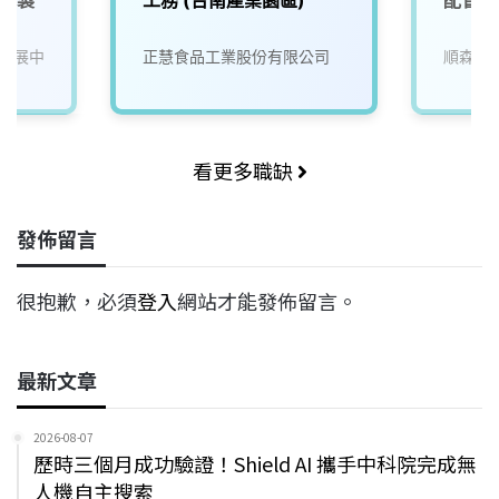
料/製
工務 (台南產業園區)
配管拉
發展中
正慧食品工業股份有限公司
順森科
看更多職缺
發佈留言
很抱歉，必須
登入
網站才能發佈留言。
最新文章
2026-08-07
歷時三個月成功驗證！Shield AI 攜手中科院完成無
人機自主搜索