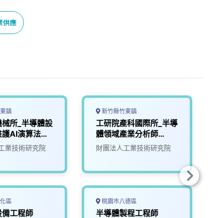
業供應
東鎮
新竹縣竹東鎮
機械所_半導體設
工研院產科國際所_半導
護AI演算法開
體領域產業分析師
(G400)
(0C300)
工業技術研究院
財團法人工業技術研究院
化區
桃園市八德區
設備工程師
半導體製程工程師