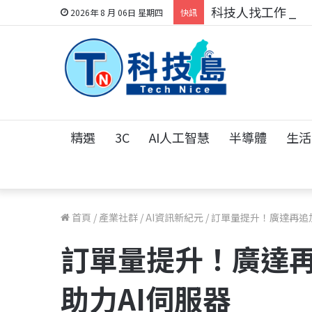
科技人找工作，就到
2026年 8 月 06日 星期四
快訊
精選
3C
AI人工智慧
半導體
生活
首頁
/
產業社群
/
AI資訊新紀元
/
訂單量提升！廣達再追加
訂單量提升！廣達再
助力AI伺服器