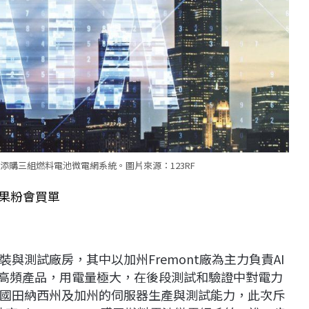
添購三組燃料電池微電網系統。圖片來源：123RF
直言果粉會買單
與測試廠房，其中以加州Fremont廠為主力負責AI
於高頻產品，用電量極大，在後段測試和驗證中對電力
國田納西州及加州的伺服器生產與測試能力，此次斥