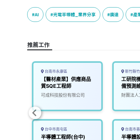
c
n
r
n
p
e
e
e
k
y
AI
光電半導體_業界分享
廣達
產
b
a
e
L
o
d
d
i
o
s
I
n
推薦工作
k
n
k
台南市永康區
新竹縣竹
師
【醫材產業】供應商品
工研院
質SQE工程師
備預測維
發工程師
司
可成科技股份有限公司
財團法人
台中市南屯區
台南市善
工程師
半導體工程師(台中)
半導體