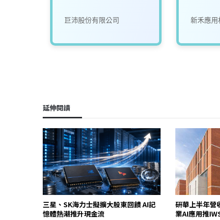
司
巨沛股份有限公司
新禾應用
延伸閱讀
三星、SK海力士擬擴大股東回饋 AI記
研華上半年營
憶體熱潮推升現金流
業AI應用推I