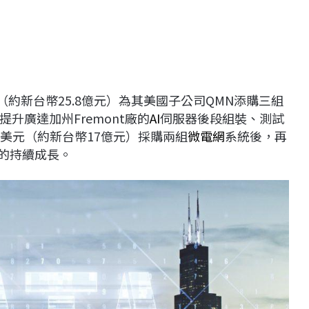
元（約新台幣25.8億元）為其美國子公司QMN添購三組
升廣達加州Fremont廠的
AI
伺服器後段組裝、測試
萬美元（約新台幣17億元）採購兩組
微電網
系統後，再
求的持續成長。