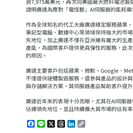
資7,975萬美元，再次向美國最大燃料電池製造
證明廣達為應對「電怪獸」AI伺服器的能耗
作為全球知名的代工大廠廣達穩定服務蘋果、微軟
筆記型電腦、數據中心等領域保持強大的市場
先地位，加上廣達不僅在亞洲擁有龐大的生產
產能，為國際客戶提供更具彈性的服務，此次
的原因。
廣達主要客戶包括蘋果、微軟、Google、M
不僅提供硬體製造服務，還參與產品的設計與
與存儲解決方案，其伺服器產品幫助客戶提升
廣達近年來的表現十分亮眼，尤其在AI伺服
佔據領先地位，並且持續擴大其市場的佔有率
F
L
X
T
L
C
a
i
h
i
o