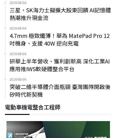
2026-08-06
三星、SK海力士擬擴大股東回饋 AI記憶體
熱潮推升現金流
2026-08-06
4.7mm 極致纖薄！華為 MatePad Pro 12
吋機身、支援 40W 逆向充電
2026-08-06
研華上半年營收、獲利創新高 深化工業AI
應用推IWS軟硬體整合平台
2026-08-06
突破二維半導體介面瓶頸 臺灣團隊開啟後
矽時代新契機
電動車機電整合工程師