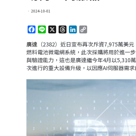
2024-10-01
F
L
X
T
L
C
a
i
h
i
o
廣達
（2382）近日宣布再次斥資7,975萬美
c
n
r
n
p
燃料電池微電網系統，此次採購將用於進一步提
e
e
e
k
y
與驗證能力，這也是廣達繼今年4月以5,310
b
a
e
L
次進行的重大設備升級，以因應AI伺服器需
o
d
d
i
o
s
I
n
k
n
k