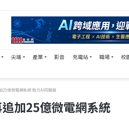
TECH+ 科技專區!
尖端
產業
影音
充電站
職場
校
25億微電網系統 助力AI伺服器
追加25億微電網系統