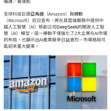
編譯／黃竣凱
c
n
r
n
p
e
e
e
k
y
全球科技巨頭
亞馬遜
（Amazon）與
微軟
b
a
e
L
（Microsoft）近日宣布，將在其雲端服務中提供中
o
d
d
i
國人工智慧（AI）新創公司
DeepSeek
的開源人工智
o
s
I
n
慧（AI）模型。這一舉動不僅強化了2大企業在AI市場
k
n
k
的布局，也顯示出AI產業競爭日益激烈，市場格局可
能迎來重大變革。