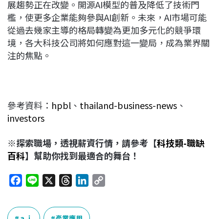
展趨勢正在改變。開源AI模型的普及降低了技術門
檻，使更多企業能夠參與AI創新。未來，AI市場可能
從過去幾家主導的格局轉變為更加多元化的競爭環
境，各大科技公司將如何應對這一變局，成為業界關
注的焦點。
參考資料：
hpbl
、
thailand-business-news
、
investors
※探索職場，透視薪資行情，請參考【
科技類-職缺
百科
】幫助你找到最適合的舞台！
F
L
X
T
L
C
a
i
h
i
o
c
n
r
n
p
e
e
e
k
y
ａｉ
產業應用