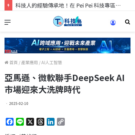
科技人的經驗傳承地！在 Pei Pei 科技專區，與學弟妹交流最硬核的技術
首頁
/
產業應用
/
AI人工智慧
亞馬遜、微軟聯手DeepSeek AI
市場迎來大洗牌時代
2025-02-10
F
L
X
T
L
C
a
i
h
i
o