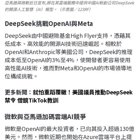
亞馬遜與微軟近日宣布,將在其雲端服務中提供中國AI新創公司DeepSeek
的開源人工智慧（AI）模型。（示意圖／123RF）
DeepSeek
挑戰OpenAI
與Meta
DeepSeek由中國避險基金High Flyer支持，憑藉其
低成本、高效能的開源AI技術迅速崛起。相較於
OpenAI和Anthropic等美國公司，DeepSeek的推理
成本低至OpenAI的3%至4%，使開發者更容易使用
高性能AI技術，進而對Meta和OpenAI的市場領導地
位構成挑戰。
更多新聞：
就怕重蹈覆轍！美國議員推動DeepSeek
禁令 借鏡TikTok教訓
微軟與亞馬遜加碼雲端AI
競爭
微軟是OpenAI的最大投資者，已向其投入超過130億
美元。然而，微軟近期也開始在Azure雲端平台上提