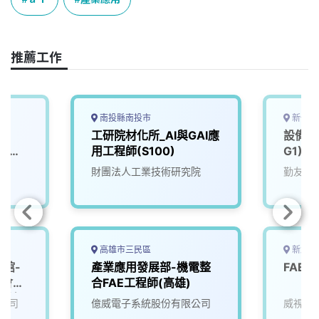
b
a
e
L
o
d
d
i
o
s
I
n
推薦工作
k
n
k
南投縣南投市
新竹市
師
工研院材化所_AI與GAI應
設備應
r｜
用工程師(S100)
G1)
G）
財團法人工業技術研究院
勤友企
高雄市三民區
新北市
艷館-
產業應用發展部-機電整
FAE
覽會」
合FAE工程師(高雄)
用科)
公司
億威電子系統股份有限公司
威視康