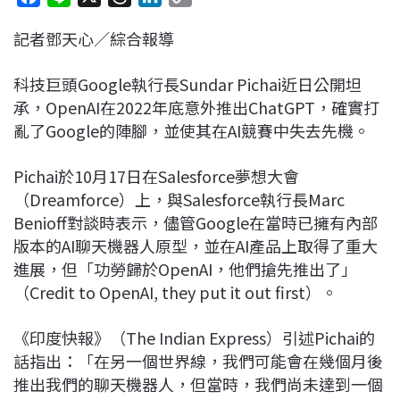
a
i
h
i
o
記者鄧天心／綜合報導
c
n
r
n
p
e
e
e
k
y
科技巨頭Google執行長Sundar Pichai近日公開坦
b
a
e
L
承，OpenAI在2022年底意外推出ChatGPT，確實打
o
d
d
i
亂了Google的陣腳，並使其在AI競賽中失去先機。
o
s
I
n
k
n
k
Pichai於10月17日在Salesforce夢想大會
（Dreamforce）上，與Salesforce執行長Marc
Benioff對談時表示，儘管Google在當時已擁有內部
版本的AI聊天機器人原型，並在AI產品上取得了重大
進展，但「功勞歸於OpenAI，他們搶先推出了」
（Credit to OpenAI, they put it out first）。
《印度快報》（The Indian Express）引述Pichai的
話指出：「在另一個世界線，我們可能會在幾個月後
推出我們的聊天機器人，但當時，我們尚未達到一個