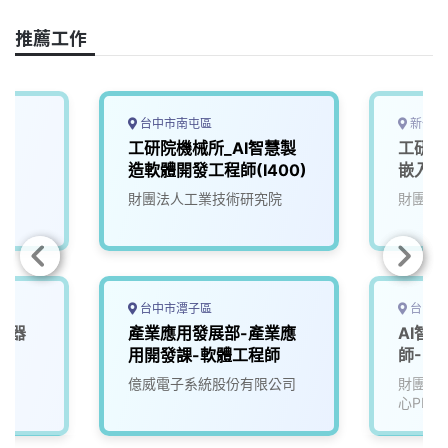
o
d
d
i
o
s
I
n
推薦工作
k
n
k
台中市南屯區
新竹縣
師
工研院機械所_AI智慧製
工研院
造軟體開發工程師(I400)
嵌入式
(U303
財團法人工業技術研究院
財團法
台中市潭子區
台中市
機器
產業應用發展部-產業應
AI智
4)
用開發課-軟體工程師
師-U2
院
億威電子系統股份有限公司
財團法
心PMC