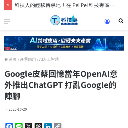
科技人的經驗傳承地！在 Pei Pei 科技專區，與學弟妹交流最硬核的技術
首頁
/
產業應用
/
AI人工智慧
Google皮蔡回憶當年OpenAI意
外推出ChatGPT 打亂Google的
陣腳
2025-10-20
F
L
X
T
L
C