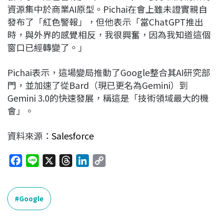
資源集中於商業AI原型。Pichai在會上雖未證實親自
發布了「紅色警報」，但他表示「當ChatGPT推出
時，與外界的感覺相反，我很興奮，因為我知道這個
窗口已經轉變了。」
Pichai表示，這場變局推動了Google整合其AI研究部
門，並加速了從Bard（現已更名為Gemini）到
Gemini 3.0的快速發展，稱這是「技術領域最大的機
會」。
資料來源：
Salesforce
F
L
X
T
L
C
a
i
h
i
o
c
n
r
n
p
e
e
e
k
y
Google
b
a
e
L