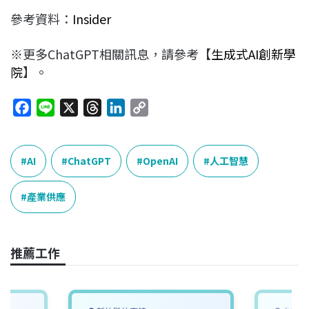
參考資料：
Insider
※更多ChatGPT相關訊息，請參考【
生成式AI創新學
院
】。
F
L
X
T
L
C
a
i
h
i
o
c
n
r
n
p
e
e
e
k
y
AI
ChatGPT
OpenAI
人工智慧
b
a
e
L
o
d
d
i
產業供應
o
s
I
n
k
n
k
推薦工作