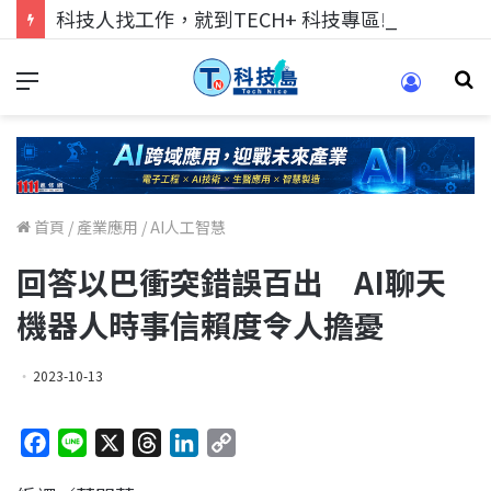
科技人找工作，就到TECH+ 科技專區!
首頁
/
產業應用
/
AI人工智慧
回答以巴衝突錯誤百出 AI聊天
機器人時事信賴度令人擔憂
2023-10-13
F
L
X
T
L
C
a
i
h
i
o