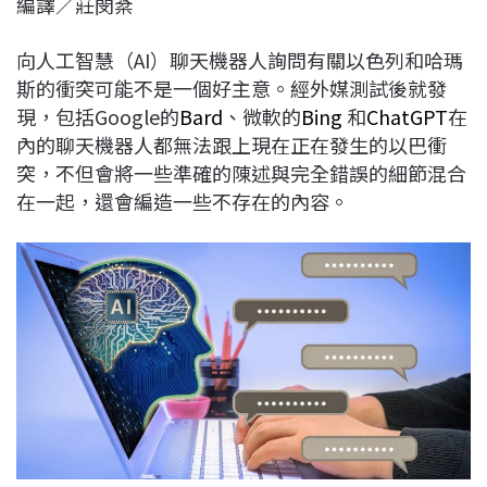
編譯／莊閔棻
c
n
r
n
p
e
e
e
k
y
向人工智慧（AI）聊天機器人詢問有關以色列和哈瑪
b
a
e
L
斯的衝突可能不是一個好主意。經外媒測試後就發
o
d
d
i
現，包括Google的
Bard
、微軟的
Bing
和
ChatGPT
在
o
s
I
n
內的聊天機器人都無法跟上現在正在發生的以巴衝
k
n
k
突，不但會將一些準確的陳述與完全錯誤的細節混合
在一起，還會編造一些不存在的內容。