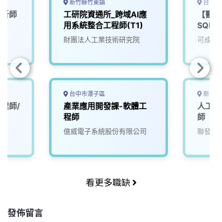
新竹縣竹東鎮
台南市
分析師
工研院資通所_跨域AI應
【醫材
用系統整合工程師(T1)
SQE
財團法人工業技術研究院
可成科
台中市潭子區
新竹市
程師/
產業應用開發課-軟體工
人工智
程師
師
億威電子系統股份有限公司
聯發科
看更多職缺
發佈留言