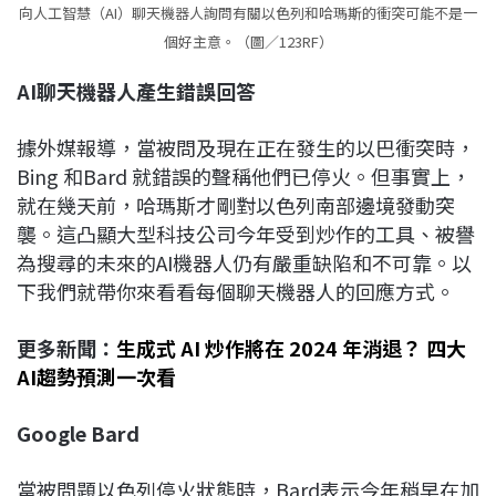
向人工智慧（AI）聊天機器人詢問有關以色列和哈瑪斯的衝突可能不是一
個好主意。（圖／123RF）
AI
聊天機器人產生錯誤回答
據外媒報導，當被問及現在正在發生的以巴衝突時，
Bing 和Bard 就錯誤的聲稱他們已停火。但事實上，
就在幾天前，哈瑪斯才剛對以色列南部邊境發動突
襲。這凸顯大型科技公司今年受到炒作的工具、被譽
為搜尋的未來的AI機器人仍有嚴重缺陷和不可靠。以
下我們就帶你來看看每個聊天機器人的回應方式。
更多新聞：
生成式 AI 炒作將在 2024 年消退？ 四大
AI趨勢預測一次看
Google Bard
當被問題以色列停火狀態時，Bard表示今年稍早在加