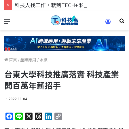
科技人找工作，就到TECH+ 科技專區!
首頁
/
產業應用
/
永續
台東大學科技推廣落實 科技產業
開百萬年薪招手
2022-11-04
F
L
X
T
L
C
a
i
h
i
o