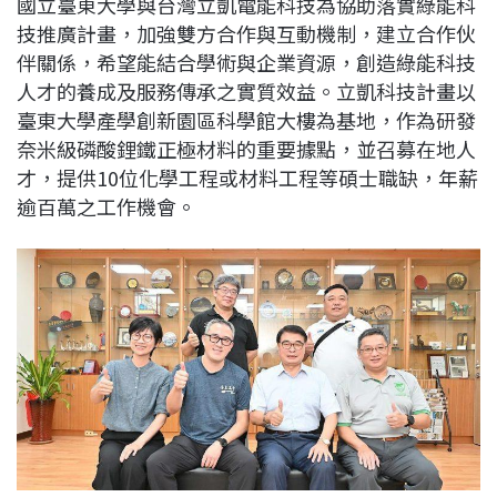
國立臺東大學與台灣立凱電能科技為協助落實綠能科
c
n
r
n
p
技推廣計畫，加強雙方合作與互動機制，建立合作伙
e
e
e
k
y
伴關係，希望能結合學術與企業資源，創造綠能科技
b
a
e
L
人才的養成及服務傳承之實質效益。立凱科技計畫以
o
d
d
i
臺東大學產學創新園區科學館大樓為基地，作為研發
o
s
I
n
奈米級磷酸鋰鐵正極材料的重要據點，並召募在地人
k
n
k
才，提供10位化學工程或材料工程等碩士職缺，年薪
逾百萬之工作機會。