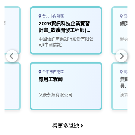
台北市內湖區
高雄市
程師
2026資訊科技企業實習
網頁開
計畫_軟體開發工程師(大
四/碩二下)
中國信託商業銀行股份有限公
健群永
司(中國信託)
台中市西屯區
高雄市
應用工程師
無塵室
員.
又豪永續有限公司
漢霖科
看更多職缺