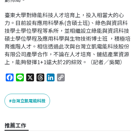
臺東大學對綠能科技人才培育上，投入相當大的心
力。目前設有應用科學系(含碩士班)、綠色與資訊科
技學士學位學程等系所，並相繼設立綠能與資訊科技
碩士學位學程及應用科學與生物技術博士班 ，積極培
育進階人才。相信透過此次與台灣立凱電能科技股份
有限公司產學合作，不論在人才培育、鏈結產業資源
上，能夠發揮1+1遠大於2的綜效。（記者／吳聞）
F
L
X
T
L
C
a
i
h
i
o
c
n
r
n
p
e
e
e
k
y
台灣立凱電能科技
b
a
e
L
o
d
d
i
o
s
I
n
推薦工作
k
n
k