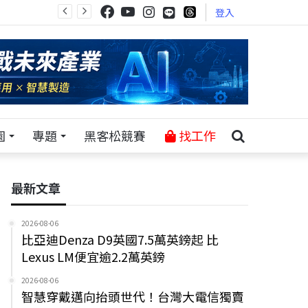
登入
園
專題
黑客松競賽
找工作
最新文章
2026-08-06
比亞迪Denza D9英國7.5萬英鎊起 比
Lexus LM便宜逾2.2萬英鎊
2026-08-06
智慧穿戴邁向抬頭世代！台灣大電信獨賣