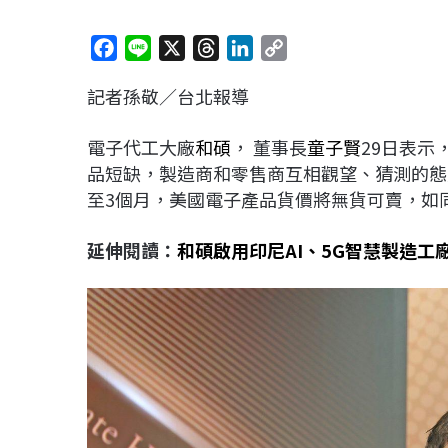
F
L
X
T
L
C
a
i
h
i
o
記者孫敬／台北報導
c
n
r
n
p
e
e
e
k
y
電子代工大廠
和碩
， 董事長
童子賢
29日表
b
a
e
L
品短缺，製造商和零售商互相觀望、猜測的態
o
d
d
i
至3個月，美國電子產品貨價將無貨可賣，如
o
s
I
n
k
n
k
延伸閱讀：
和碩啟用印尼AI、5G智慧製造