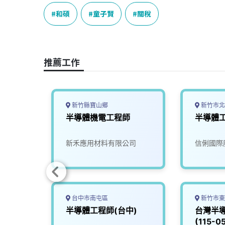
c
n
r
n
p
e
e
e
k
y
和碩
童子賢
關稅
b
a
e
L
o
d
d
i
o
s
I
n
推薦工作
k
n
k
新竹縣寶山鄉
新竹市北
技師
半導體機電工程師
半導體工
新禾應用材料有限公司
信俐國際
台中市南屯區
新竹市東
師
半導體工程師(台中)
台灣半
(115-