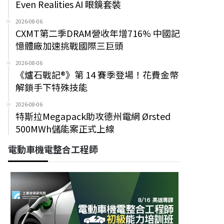
Even Realities AI 眼鏡套裝
2026-08-06
CXMT第二季DRAM營收年增716% 中國記
憶體廠加速挑戰國際三巨頭
2026-08-06
《爐石戰記®》第 14 賽季登場！花費金幣
解鎖手下特殊技能
2026-08-06
特斯拉Megapack助攻德州電網 Ørsted
500MWh儲能案正式上線
電動車機電整合工程師