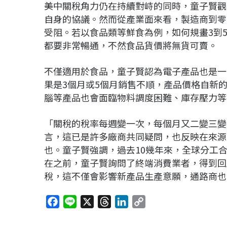
美中關稅角力仍在持續對峙的同時，童子賢觀
自身的協議。然而從產業面來看，製造商到零
受阻。若以食品類等鮮食為例，如何規畫3到
都要非常暢通，不然食品貨價將無貨可賣。
不僅適用於食品，童子賢認為電子產品也是一
果是3個月或5個月銷售不順，產品價格自新的
腦等產品也會面臨物料調度困難、庫存壓力等
「關稅的稅率每週變一次，每個月又二變三變
言，這已是許多廠商共同疑問，也反映在來源
也。童子賢強調，過去10幾年來，全球分工
在之前，童子賢詢問了終端消費業者，得到回
稅，這不僅會影響新產品生產意願，通路商也
F
L
X
T
L
C
a
i
h
i
o