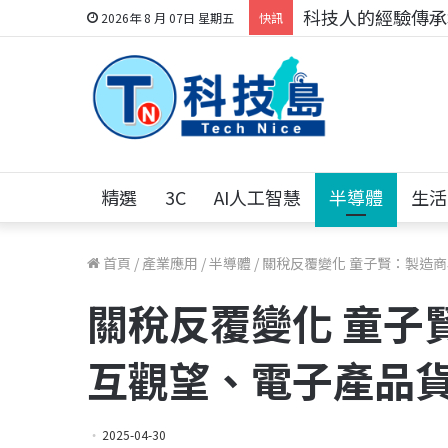
科技人的經驗傳承地
2026年 8 月 07日 星期五
快訊
精選
3C
AI人工智慧
半導體
生活
首頁
/
產業應用
/
半導體
/
關稅反覆變化 童子賢：製造
關稅反覆變化 童子
互觀望、電子產品
2025-04-30