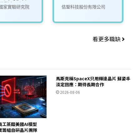
_微影光罩組
國家實驗研究院
佶聖科技股份有限公司
看更多職缺
馬斯克稱SpaceX只用輝達晶片 蘇姿丰
淡定回應：期待長期合作
2026-08-06
員工蒸餾美國AI模型
c證實籌組自研晶片團隊