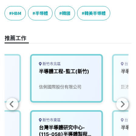
c
n
r
n
p
e
e
e
k
y
HBM
半導體
韓國
韓美半導體
b
a
e
L
o
d
d
i
o
s
I
n
推薦工作
k
n
k
新竹市北區
台中市
半導體工程-監工(新竹)
半導體
信俐國際股份有限公司
巨沛股
新竹市東區
台南市
台灣半導體研究中心-
半導體
(115-058)半導體製程工