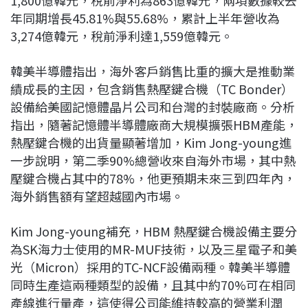
1,800億韓元，稅前淨利為863億韓元，兩項數據較去
年同期增長45.81%與55.68%，累計上半年營收為
3,274億韓元，稅前淨利達1,559億韓元。
韓美半導體指出，海外客戶銷售比重的擴大是推動業
績成長的主因，包含銷售熱壓鍵合機（TC Bonder）
設備給美國記憶體晶片公司和台灣的封裝廠商。分析
指出，隨著記憶體半導體廠商大規模擴張HBM產能，
熱壓鍵合機的出貨量顯著增加，Kim Jong-young進
一步說明，第二季90%總營收來自海外市場，其中熱
壓鍵合機占其中的78%，他更預期未來三到四年內，
海外銷售額有望超越國內市場。
Kim Jong-young補充，HBM 熱壓鍵合機設備主要分
為SK海力士使用的MR-MUF技術，以及三星電子和美
光（Micron）採用的TC-NCF設備兩種。韓美半導體
同時生產這兩種類型的設備，且其中約70%可在相同
產線進行量產，這使得公司能維持較高的營業利潤