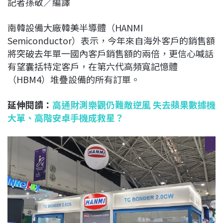
記者孫敬／編譯
c
n
r
n
p
e
e
e
k
y
南韓設備大廠韓美半導體（HANMI
b
a
e
L
Semiconductor）表示，今年來自海外客戶的銷售額
o
d
d
i
將突破去年單一國內客戶銷售額的兩倍，更信心喊話
o
s
I
n
有望囊括特定客戶，在第六代高頻寬記憶體
k
n
k
（HBM4）堆疊設備的所有訂單。
延伸閱讀：
高通財測樂觀仍難敵逆風 失去蘋果數據機
大單、高階安卓手機成救星？