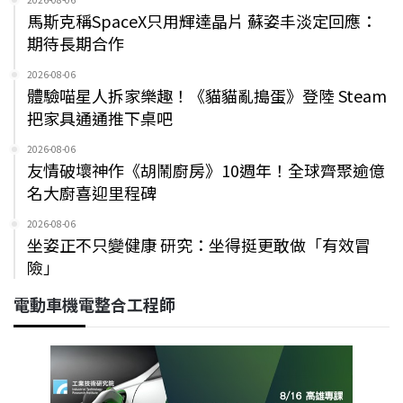
馬斯克稱SpaceX只用輝達晶片 蘇姿丰淡定回應：
期待長期合作
2026-08-06
體驗喵星人拆家樂趣！《貓貓亂搗蛋》登陸 Steam
把家具通通推下桌吧
2026-08-06
友情破壞神作《胡鬧廚房》10週年！全球齊聚逾億
名大廚喜迎里程碑
2026-08-06
坐姿正不只變健康 研究：坐得挺更敢做「有效冒
險」
電動車機電整合工程師