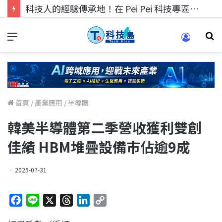
科技人的經驗傳承地！在 Pei Pei 科技專區，與學弟妹交流最硬核的技術
首頁
/
產業應用
/
半導體
韓美半導體第二季營收獲利雙創
佳績 HBM堆疊設備市佔逾9成
2025-07-31
F
L
X
T
L
C
a
i
h
i
o