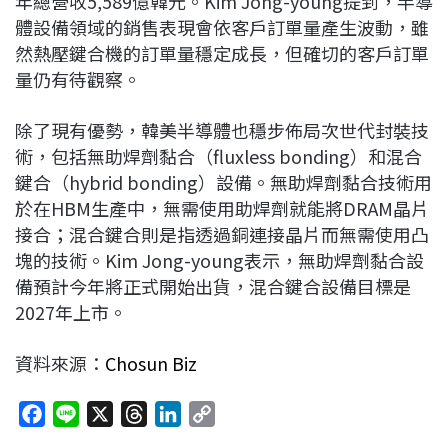
年總營收5,589億韓元。Kim Jong-young提到，半導
體設備領域的銷售表現會依客戶訂單量產生波動，雖
然熱壓鍵合機的訂單量穩定成長，但確切的客戶訂單
量仍有待觀察。
除了現有優勢，韓美半導體也穩步佈局次世代封裝技
術，包括無助焊劑黏合（fluxless bonding）和混合
鍵合（hybrid bonding）設備。無助焊劑黏合技術用
於在HBM生產中，無需使用助焊劑就能將DRAM晶片
接合；混合鍵合則是指透過銅連接晶片而無需使用凸
塊的技術。Kim Jong-young表示，無助焊劑黏合設
備預計今年將正式開始出貨，混合鍵合設備目標是
2027年上市。
資料來源：
Chosun Biz
F
L
X
T
L
C
a
i
h
i
o