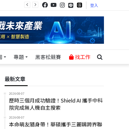
登入
園
專題
黑客松競賽
找工作
最新文章
2026-08-07
歷時三個月成功驗證！Shield AI 攜手中科
院完成無人機自主搜索
2026-08-07
本命萌友隨身帶！華碩攜手三麗鷗跨界聯