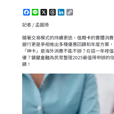
F
L
X
T
L
C
a
i
h
i
o
記者 / 孟圓琦
c
n
r
n
p
e
e
e
k
y
隨著交易模式的持續更迭、
信用卡
的實體消費
b
a
e
L
銀行更是爭相推出多種優惠回饋和年度方案，
o
d
d
i
「神卡」是海外消費不能不辦？在這一年裡值
o
s
I
n
優？
袋鼠金融
為民眾整理2025最值得申辦
k
n
k
饋！