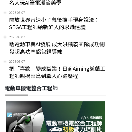
名大玩AI筆電潮流美學
2026-08-07
開放世界音速小子幕後推手現身說法：
SEGA工程師給新鮮人的求職建議
2026-08-07
助電動車與AI發展 成大洪飛義團隊成功開
發超高功率鋁包銅導線
2026-08-07
把「喜歡」變成職業！日商Aiming遊戲工
程師親揭菜鳥到職人心路歷程
電動車機電整合工程師