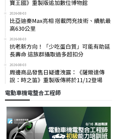
寶王國》重製版追加數位博物館
2026-08-03
比亞迪秦Max亮相 搭載閃充技術、續航最
高630公里
2026-08-03
抗老新方向！「少吃蛋白質」可能有助延
長壽命 這族群攝取過多超扣分
2026-08-03
周邊商品發售日疑遭洩露：《薩爾達傳
說：時之笛》重製版傳將於11/12登場
電動車機電整合工程師