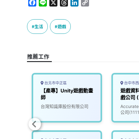
F
L
X
T
L
C
a
i
h
i
o
c
n
r
n
p
e
e
e
k
y
生活
遊戲
b
a
e
L
o
d
d
i
o
s
I
n
推薦工作
k
n
k
台北市中正區
台中市西
程師
【產專】Unity遊戲動畫
遊戲資
師
戲公司 (
司
台灣知識庫股份有限公司
Accur
公司(111