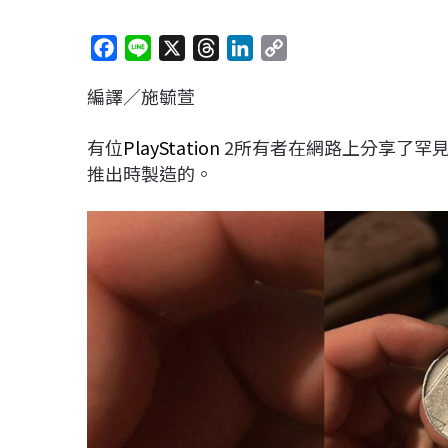
F
L
X
T
L
C
a
i
h
i
o
編譯／施毓萱
c
n
r
n
p
e
e
e
k
y
有位
PlayStation
2所有者在網路上分享了罕見
b
a
e
L
推出時製造的。
o
d
d
i
o
s
I
n
k
n
k