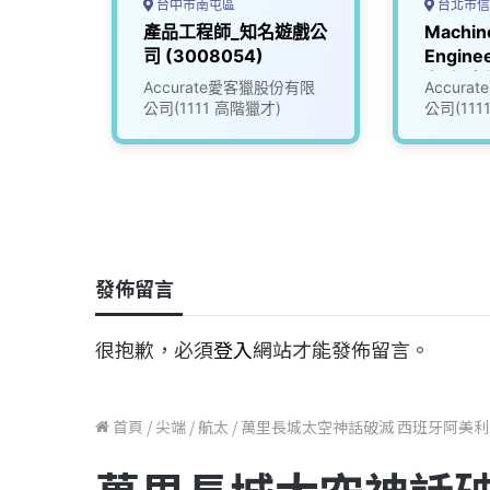
台中市南屯區
台北市信
產品工程師_知名遊戲公
Machin
司 (3008054)
Engin
台_知名
Accurate愛客獵股份有限
Accur
(30058
公司(1111 高階獵才)
公司(111
發佈留言
很抱歉，必須
登入
網站才能發佈留言。