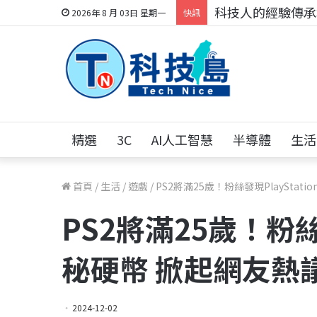
科技人的經驗傳承地
2026年 8 月 03日 星期一
快訊
精選
3C
AI人工智慧
半導體
生活
首頁
/
生活
/
遊戲
/
PS2將滿25歲！粉絲發現PlayStat
PS2將滿25歲！粉絲發
秘硬幣 掀起網友熱
2024-12-02