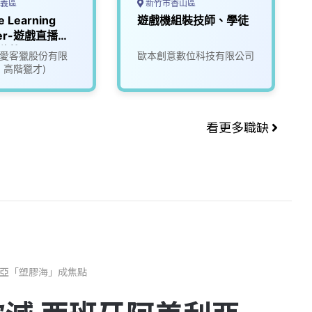
義區
新竹市香山區
e Learning
遊戲機組裝技師、學徒
eer-遊戲直播平
遊戲公司
ate愛客獵股份有限
歐本創意數位科技有限公司
37)
1 高階獵才)
看更多職缺