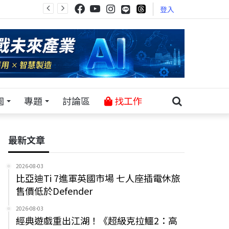
登入
園
專題
討論區
找工作
最新文章
2026-08-03
比亞迪Ti 7進軍英國市場 七人座插電休旅
售價低於Defender
2026-08-03
經典遊戲重出江湖！《超級克拉鱷2：高