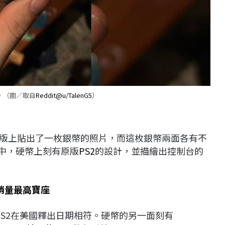
硬幣。（圖／取自
Reddit@u/TalenG5
）
ation的子版上貼出了一枚銀幣的照片，而這枚銀幣兩面各有不
圖中，硬幣上刻有原版
PS2
的設計，並描繪出控制台的
身銷量最高寶座
與PS2在美國釋出日期相符。硬幣的另一面刻有