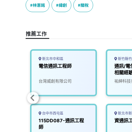
e
e
e
k
y
林憲銘
緯創
關稅
b
a
e
L
o
d
d
i
o
s
I
n
推薦工作
k
n
k
新北市中和區
新竹縣竹
-通訊
電信通訊工程師
通訊/電
相關經
限公司
台灣威創有限公司
祐紳科技
台中市西屯區
新北市新
程師
115DD087-通訊工程
資通訊
000)
師