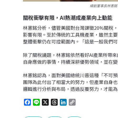
緯創董事長林憲銘
關稅衝擊有限，AI熱潮成產業向上動能
林憲銘分析，儘管美國對台灣課徵20%關稅
影響有限。至於傳統的工具機產業，雖然主要
整體衝擊仍在可控範圍內。「這是一股我們可
除了關稅議題，林憲銘依然看好AI產業所帶
自身應做的事情，持續深耕優勢領域，並在變
林憲銘認為，面對美國總統川普這種「不可預
團隊為此付出了相當大的努力，但產業自身也
邏輯進行分析與布局，透過反覆努力，才能為
F
L
X
T
L
C
a
i
h
i
o
c
n
r
n
p