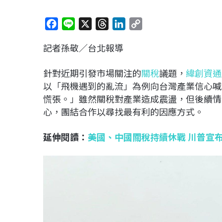
F
L
X
T
L
C
a
i
h
i
o
記者孫敬／台北報導
c
n
r
n
p
e
e
e
k
y
針對近期引發市場關注的
關稅
議題，
緯創資通
b
a
e
L
以「飛機遇到的亂流」為例向台灣產業信心喊
o
d
d
i
慌張。」雖然關稅對產業造成震盪，但後續情
o
s
I
n
心，團結合作以尋找最有利的因應方式。
k
n
k
延伸閱讀：
美國、中國關稅持續休戰 川普宣布