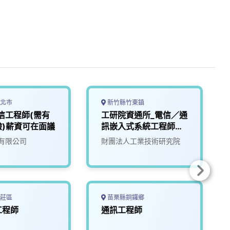
北市
新竹縣竹東鎮
信工程師(需有
工研院資通所_電信／通
驗)薪資可在面議
訊嵌入式系統工程師
(V502)
有限公司
財團法人工業技術研究院
莊區
苗栗縣銅鑼鄉
工程師
通訊工程師