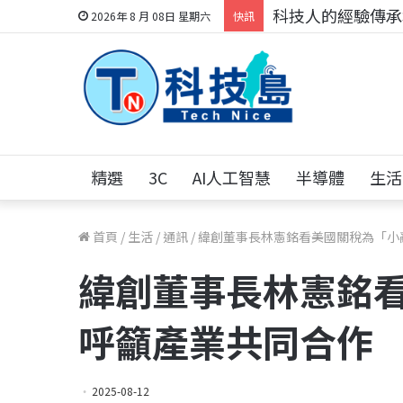
科技人的經驗傳承地
2026年 8 月 08日 星期六
快訊
精選
3C
AI人工智慧
半導體
生活
首頁
/
生活
/
通訊
/
緯創董事長林憲銘看美國關稅為「小
緯創董事長林憲銘
呼籲產業共同合作
2025-08-12