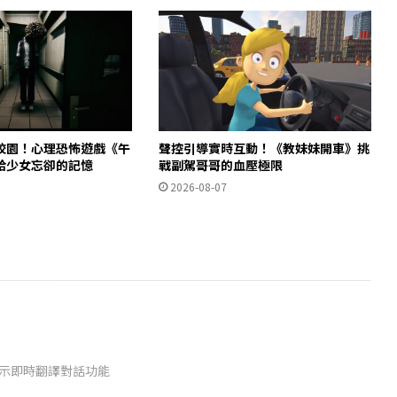
校園！心理恐怖遊戲《午
聲控引導實時互動！《教妹妹開車》挑
拾少女忘卻的記憶
戰副駕哥哥的血壓極限
2026-08-07