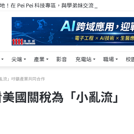
！在 Pei Pei 科技專區，與學弟妹交流最硬核的技術
尖端
產業
影音
充電站
職場
校
亂流」呼籲產業共同合作
看美國關稅為「小亂流」