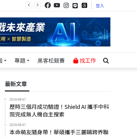
登入
園
專題
黑客松競賽
找工作
最新文章
2026-08-07
歷時三個月成功驗證！Shield AI 攜手中科
院完成無人機自主搜索
2026-08-07
本命萌友隨身帶！華碩攜手三麗鷗跨界聯