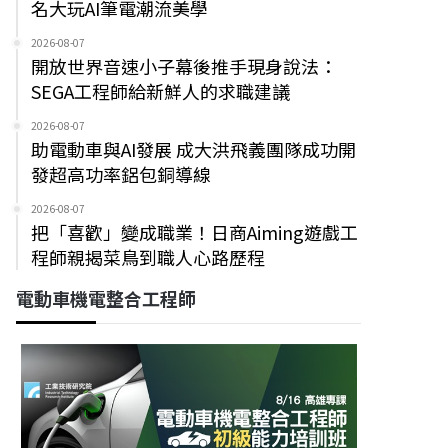
名大玩AI筆電潮流美學
2026-08-07
開放世界音速小子幕後推手現身說法：
SEGA工程師給新鮮人的求職建議
2026-08-07
助電動車與AI發展 成大洪飛義團隊成功開
發超高功率鋁包銅導線
2026-08-07
把「喜歡」變成職業！日商Aiming遊戲工
程師親揭菜鳥到職人心路歷程
電動車機電整合工程師