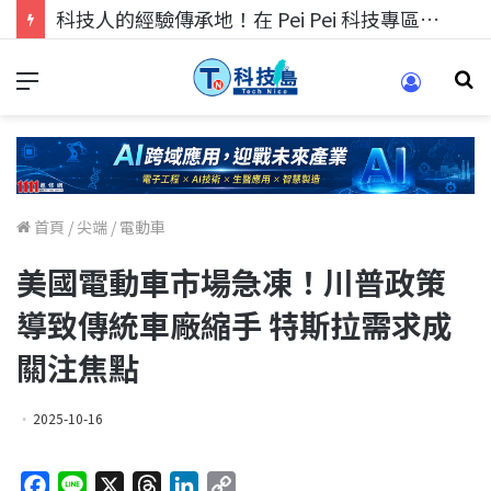
科技人的經驗傳承地！在 Pei Pei 科技專區，與學弟妹交流最硬核的技術
首頁
/
尖端
/
電動車
美國電動車市場急凍！川普政策
導致傳統車廠縮手 特斯拉需求成
關注焦點
2025-10-16
F
L
X
T
L
C