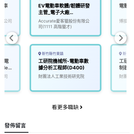
動車
EV電動車軟體/韌體研發
電動車
主管_電子大廠
(3010018)
限公司
Accurate愛客獵股份有限公
博技科
司(1111 高階獵才)
新竹縣竹東鎮
新竹縣
班】電
工研院機械所-電動車數
工研院
icle
據分析工程師(D400)
制器軟
(D400
公司
財團法人工業技術研究院
財團法
看更多職缺
發佈留言