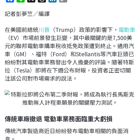
a
i
h
i
o
記者彭夢竺／編譯
c
n
r
n
p
e
e
e
k
y
在美國前總統
川普
（Trump）政策的影響下，
電動車
b
a
e
L
（EV）市場前景發生巨變，其中最關鍵的是7,500美
o
d
d
i
元的聯邦電動車購車稅收抵免政策遭到終止。通用汽
o
s
I
n
車（GM）、福特（Ford）和Stellantis等汽車巨頭已
k
n
k
紛紛對其電動車業務發出令人擔憂的評論。隨著特斯
拉（Tesla）即將在下週公布財報，投資者正密切關
注該公司對市場需求的說法。
傳統車廠撤退 電動車業務面臨重大虧損
傳統汽車製造商近日紛紛發布電動車相關的負面消
息。