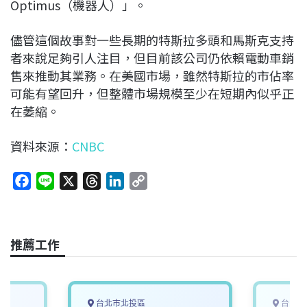
Optimus（機器人）」。
儘管這個故事對一些長期的特斯拉多頭和馬斯克支持
者來說足夠引人注目，但目前該公司仍依賴電動車銷
售來推動其業務。在美國市場，雖然特斯拉的市佔率
可能有望回升，但整體市場規模至少在短期內似乎正
在萎縮。
資料來源：
CNBC
F
L
X
T
L
C
a
i
h
i
o
c
n
r
n
p
e
e
e
k
y
推薦工作
b
a
e
L
o
d
d
i
o
s
I
n
k
n
k
台北市北投區
台中市