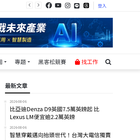
登入
園
專題
黑客松競賽
找工作
最新文章
2026-08-06
比亞迪Denza D9英國7.5萬英鎊起 比
Lexus LM便宜逾2.2萬英鎊
2026-08-06
智慧穿戴邁向抬頭世代！台灣大電信獨賣