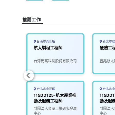
b
a
e
L
o
d
d
i
o
s
I
n
推薦工作
k
n
k
台南市善化區
新北市瑞
工程師
航太製程工程師
硬體工
司
台灣穗高科技股份有限公司
豐兆航太
台北市中正區
台北市中
站軟體工
115DD125-航太產業推
115DD
動及服務工程師
動及服
司
財團法人金屬工業研究發展
財團法人
中心
中心