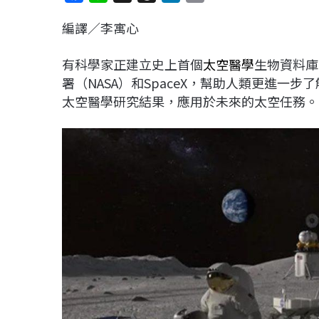
a
i
h
i
o
編譯／李寓心
c
n
r
n
p
e
e
e
k
y
有科學家正建立史上首個
太空醫學
生物資料庫
b
a
e
L
署（NASA）和SpaceX，幫助人類更進一
o
d
d
i
太空醫學研究結果，應用於未來的太空任務。
o
s
I
n
k
n
k