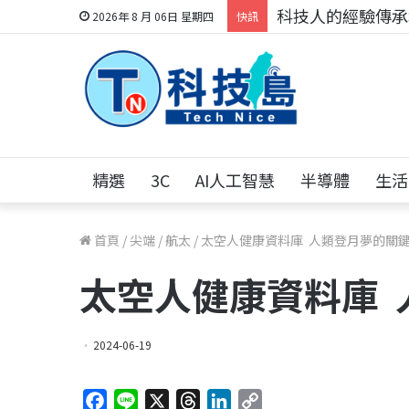
科技人的經驗傳承地
2026年 8 月 06日 星期四
快訊
精選
3C
AI人工智慧
半導體
生活
首頁
/
尖端
/
航太
/
太空人健康資料庫 人類登月夢的關
太空人健康資料庫 
2024-06-19
F
L
X
T
L
C