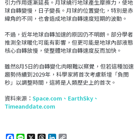
引力作用逐漸延長。月球繞行地球產生摩擦力，使地
球自轉變慢，日子變長。月球的位置變化，特別是赤
緯角的不同，也會造成地球自轉速度短期的波動。
不過，近年地球自轉加速的原因仍不明朗。部分學者
推測全球暖化可能有影響，但更可能是地球內部液態
核心自轉放慢，使整體地球自轉速度反而加快。
雖然8月5日的自轉變化肉眼難以察覺，但若這種加速
趨勢持續到2029年，科學家將首次考慮新增「負閏
秒」以調整時間，這將是人類歷史上的首次。
資料來源：
Space.com
、
EarthSky
、
Timeanddate.com
F
L
X
T
L
C