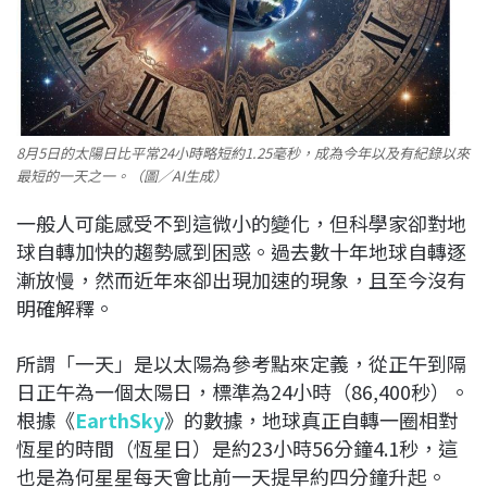
8月5日的太陽日比平常24小時略短約1.25毫秒，成為今年以及有紀錄以來
最短的一天之一。（圖／AI生成）
一般人可能感受不到這微小的變化，但科學家卻對地
球自轉加快的趨勢感到困惑。過去數十年地球自轉逐
漸放慢，然而近年來卻出現加速的現象，且至今沒有
明確解釋。
所謂「一天」是以太陽為參考點來定義，從正午到隔
日正午為一個太陽日，標準為24小時（86,400秒）。
根據《
EarthSky
》的數據，地球真正自轉一圈相對
恆星的時間（恆星日）是約23小時56分鐘4.1秒，這
也是為何星星每天會比前一天提早約四分鐘升起。