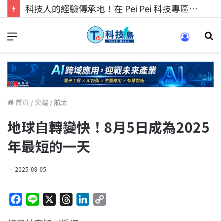
科技人的經驗傳承地！在 Pei Pei 科技專區，與學弟妹交流最硬核的技術
首頁
/
尖端
/
航太
地球自轉變快！8月5日成為2025
年最短的一天
2025-08-05
F
L
X
T
L
C
a
i
h
i
o