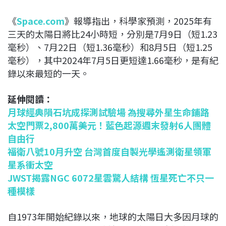
《
Space.com
》報導指出，科學家預測，2025年有
三天的太陽日將比24小時短，分別是7月9日（短1.23
毫秒）、7月22日（短1.36毫秒）和8月5日（短1.25
毫秒），其中2024年7月5日更短達1.66毫秒，是有紀
錄以來最短的一天。
延伸閱讀：
月球經典隕石坑成探測試驗場 為搜尋外星生命鋪路
太空門票2,800萬美元！藍色起源週末發射6人團體
自由行
福衛八號10月升空 台灣首度自製光學遙測衛星領軍
星系衝太空
JWST揭露NGC 6072星雲驚人結構 恆星死亡不只一
種模樣
自1973年開始紀錄以來，地球的太陽日大多因月球的