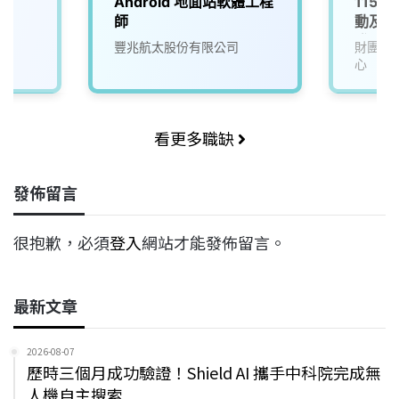
Android 地面站軟體工程
115D
師
動及服
發署-
豐兆航太股份有限公司
財團法
心
看更多職缺
發佈留言
很抱歉，必須
登入
網站才能發佈留言。
最新文章
2026-08-07
歷時三個月成功驗證！Shield AI 攜手中科院完成無
人機自主搜索