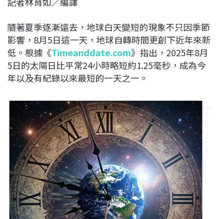
記者林育如／編譯
c
n
r
n
p
e
e
e
k
y
隨著夏季逐漸遠去，地球白天變短的現象不只因季節
b
a
e
L
影響，8月5日這一天，地球自轉時間更創下近年來新
o
d
d
i
低。根據《
Timeanddate.com
》指出，2025年8月
o
s
I
n
5日的太陽日比平常24小時略短約1.25毫秒，成為今
k
n
k
年以及有紀錄以來最短的一天之一。