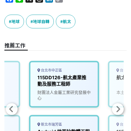
a
i
h
i
o
c
n
r
n
p
e
e
e
k
y
地球
地球自轉
航太
b
a
e
L
o
d
d
i
o
s
I
n
推薦工作
k
n
k
台北市中正區
台中市
薪
115DD126-航太產業推
航太機
)
動及服務工程師
司
財團法人金屬工業研究發展中
本土股
心
新北市瑞芳區
台北市