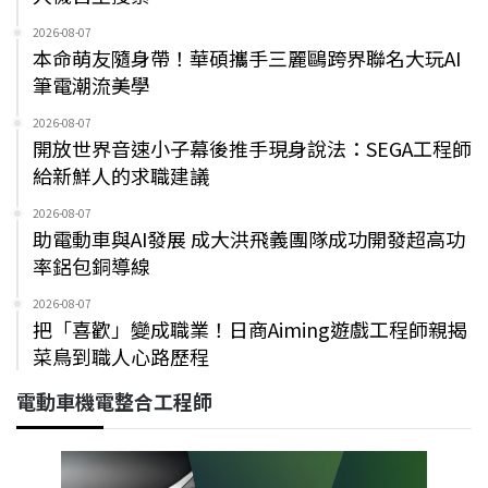
2026-08-07
本命萌友隨身帶！華碩攜手三麗鷗跨界聯名大玩AI
筆電潮流美學
2026-08-07
開放世界音速小子幕後推手現身說法：SEGA工程師
給新鮮人的求職建議
2026-08-07
助電動車與AI發展 成大洪飛義團隊成功開發超高功
率鋁包銅導線
2026-08-07
把「喜歡」變成職業！日商Aiming遊戲工程師親揭
菜鳥到職人心路歷程
電動車機電整合工程師