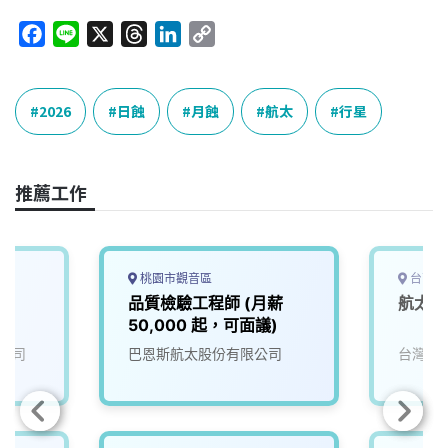
F
L
X
T
L
C
a
i
h
i
o
c
n
r
n
p
e
e
e
k
y
2026
日蝕
月蝕
航太
行星
b
a
e
L
o
d
d
i
o
s
I
n
推薦工作
k
n
k
桃園市觀音區
台南市
師
品質檢驗工程師 (月薪
航太開
50,000 起，可面議)
公司
巴恩斯航太股份有限公司
台灣穗