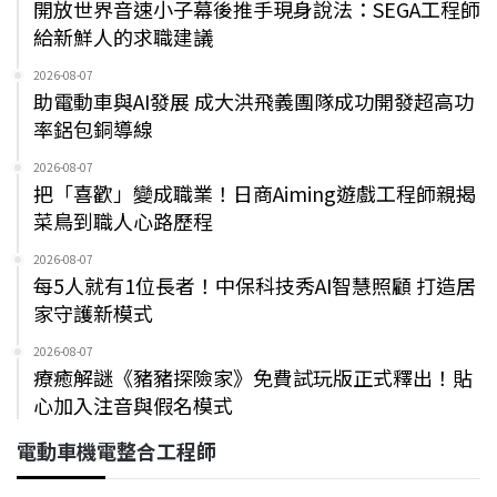
開放世界音速小子幕後推手現身說法：SEGA工程師
給新鮮人的求職建議
2026-08-07
助電動車與AI發展 成大洪飛義團隊成功開發超高功
率鋁包銅導線
2026-08-07
把「喜歡」變成職業！日商Aiming遊戲工程師親揭
菜鳥到職人心路歷程
2026-08-07
每5人就有1位長者！中保科技秀AI智慧照顧 打造居
家守護新模式
2026-08-07
療癒解謎《豬豬探險家》免費試玩版正式釋出！貼
心加入注音與假名模式
電動車機電整合工程師