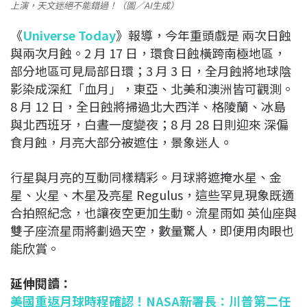
上演，天文迷絕不能錯過！（圖／AI生成）
《
Universe Today
》報導，今年重頭戲是 兩次日蝕
與兩次月蝕。2 月 17 日，環食日蝕橫跨南極地區，
部分地區可見局部日環；3 月 3 日，全月蝕將地球陰
影染成深紅「血月」，東亞、北美和澳洲皆可觀測。
8 月 12 日，全日蝕將掃過北大西洋、格陵蘭、冰島
與北西班牙，白晝一度變夜；8 月 28 日則迎來 深偏
食月蝕，月亮大部分被遮住，景象迷人。
行星與月亮的互動同樣精彩。月球將遮掩水星、金
星、火星、木星及亮星 Regulus，這些罕見現象既適
合拍照紀念，也讓夜空更加生動。流星雨如 英仙座與
雙子座流星雨將劃過天空，數量驚人，即便用肉眼也
能欣賞。
延伸閱讀：
美國重返月球時程確認！NASA新署長：川普第二任