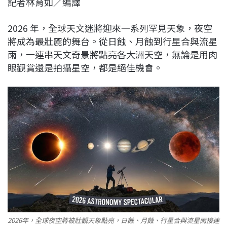
記者林育如／編譯
c
n
r
n
p
e
e
e
k
y
2026 年，全球天文迷將迎來一系列罕見天象，夜空
b
a
e
L
將成為最壯麗的舞台。從日蝕、月蝕到行星合與流星
o
d
d
i
雨，一連串天文奇景將點亮各大洲天空，無論是用肉
o
s
I
n
眼觀賞還是拍攝星空，都是絕佳機會。
k
n
k
2026年，全球夜空將被壯觀天象點亮，日蝕、月蝕、行星合與流星雨接連