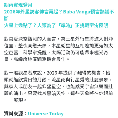
期內實現登月
2026年外星訪客傳言再起？Baba Vanga預言熱議不
斷
火星上幾點了？人類為了「準時」正挑戰宇宙極限
對喜愛深空觀測的人而言，冥王星外行星將進入對沖
位置，整夜高懸天際，木星衛星的互相遮掩更宛如太
空芭蕾。科學家提醒，太陽活動仍可能帶來極光奇
景，高緯度地區觀測機會最佳。
對一般觀星者來說，2026 年提供了難得的機會：抬
頭就能欣賞日蝕月蝕、流星雨與行星秀的壯麗景象，
與家人或朋友一起仰望星空，也能感受宇宙無聲而壯
麗的演出。只要找片黑暗天空，這些天象將在你眼前
一一展現。
資料來源：
Universe Today