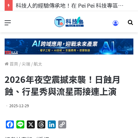
科技人找工作，就到TECH+ 科技專區!
首頁
/
尖端
/
航太
2026年夜空震撼來襲！日蝕月
蝕、行星秀與流星雨接連上演
2025-12-29
F
L
X
T
L
C
a
i
h
i
o