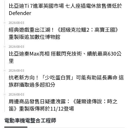
比亞迪Ti 7進軍英國市場 七人座插電休旅售價低於
Defender
2026-08-03
經典遊戲重出江湖！《超級克拉鱷2：高寶王國》
重製版追加數位博物館
2026-08-03
比亞迪秦Max亮相 搭載閃充技術、續航最高630公
里
2026-08-03
抗老新方向！「少吃蛋白質」可能有助延長壽命 這
族群攝取過多超扣分
2026-08-03
周邊商品發售日疑遭洩露：《薩爾達傳說：時之
笛》重製版傳將於11/12登場
電動車機電整合工程師