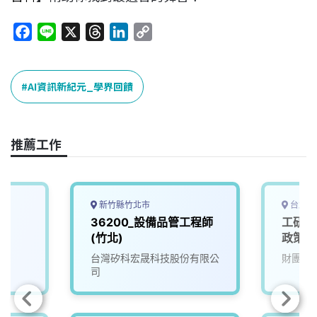
F
L
X
T
L
C
a
i
h
i
o
c
n
r
n
p
e
e
e
k
y
AI資訊新紀元_學界回饋
b
a
e
L
o
d
d
i
o
s
I
n
推薦工作
k
n
k
新竹縣竹北市
台北市
36200_設備品管工程師
工研院
(竹北)
政策研究
台灣矽科宏晟科技股份有限公
財團法
司