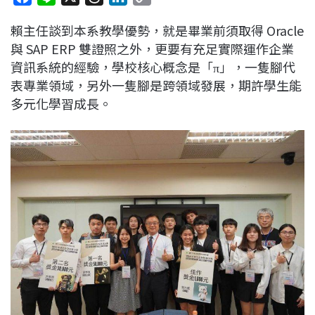
a
i
h
i
o
賴主任談到本系教學優勢，就是畢業前須取得 Oracle
c
n
r
n
p
與 SAP ERP 雙證照之外，更要有充足實際運作企業
e
e
e
k
y
資訊系統的經驗，學校核心概念是「π」，一隻腳代
b
a
e
L
表專業領域，另外一隻腳是跨領域發展，期許學生能
o
d
d
i
多元化學習成長。
o
s
I
n
k
n
k