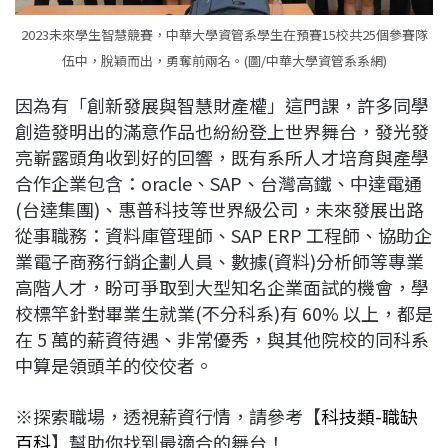
2023未來學生智慧競賽，中華大學資管系學生在預賽15校共25個參賽隊
伍中，脫穎而出，勇奪前兩名。(圖/中華大學資管系系網)
因為有「創新發展與智慧財產權」這門課，許多同學
創造發明出的滿意作品也紛紛登上世界舞台，發光發
亮嶄露頭角收到好的回響，既有系所人才培育與產學
合作企業包含：oracle、SAP、台灣高鐵、中達電通
(台達集團)、惠普科技等世界級公司，未來發展出路
從事職務：資料庫管理師、SAP ERP 工程師、協助企
業電子商務行銷企劃人員、數據(資料)分析師等專業
高階人才，盼可爭取到大型知名企業面試的機會，學
校標竿針對畢業生就業(不分科系)有 60% 以上，都是
在 5 萬的薪資待遇、非常優秀，與其他院校的同科系
中算是領頭羊的佼佼者。
※探索職場，透視薪資行情，請參考【
科技類-職缺
百科
】幫助你找到最適合的舞台！