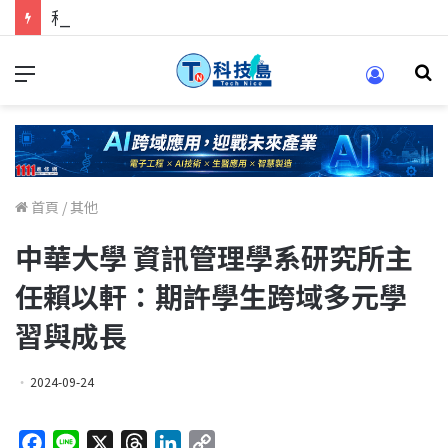
科技人找工作，就到TECH+ 科技專區!
首頁
/
其他
中華大學 資訊管理學系研究所主
任賴以軒：期許學生跨域多元學
習與成長
2024-09-24
F
L
X
T
L
C