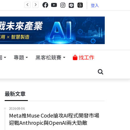
登入
園
專題
黑客松競賽
找工作
最新文章
2026-08-06
Meta推Muse Code搶攻AI程式開發市場
迎戰Anthropic與OpenAI兩大勁敵