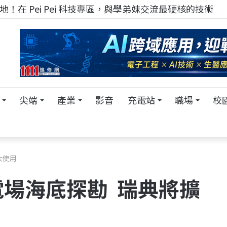
！在 Pei Pei 科技專區，與學弟妹交流最硬核的技術
尖端
產業
影音
充電站
職場
校
大使用
場海底探勘 瑞典將擴