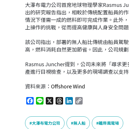
大瀑布電力公司首席地球物理學家Rasmus Ju
出的研究報告指出，相較於傳統配置船員的作
情況下僅需一成的燃料即可完成作業。此外，
上操作的挑戰，從而提高健康與人身安全問題
該公司指出，部署的無人船比傳統由船員駕駛
高，燃料消耗自然更加節省。因此，公司規劃
Rasmus Juncher提到，公司未來將「
產進行目視檢查，以及更多的現場調查以支持
資料來源：
Offshore Wind
F
L
X
T
L
C
a
i
h
i
o
c
n
r
n
p
e
e
e
k
y
大瀑布電力公司
無人船
離岸風電場