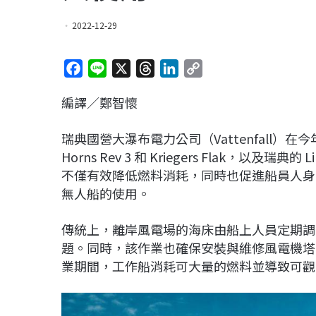
2022-12-29
F
L
X
T
L
C
a
i
h
i
o
編譯／鄭智懷
c
n
r
n
p
e
e
e
k
y
瑞典國營大瀑布電力公司（Vattenfall）在今
b
a
e
L
Horns Rev 3 和 Kriegers Flak，以及瑞
o
d
d
i
不僅有效降低燃料消耗，同時也促進船員人身
o
s
I
n
無人船的使用。
k
n
k
傳統上，離岸風電場的海床由船上人員定期調
題。同時，該作業也確保安裝與維修風電機塔的自升
業期間，工作船消耗可大量的燃料並導致可觀