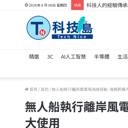
科技人的經驗傳承地
2026年 8 月 06日 星期四
快訊
精選
3C
AI人工智慧
半導體
生活
首頁
/
其他
/
無人船執行離岸風電場海底探勘 瑞典將擴
無人船執行離岸風電
大使用