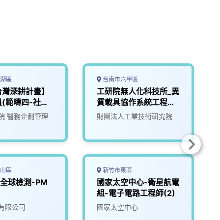
湖區
台南市六甲區
台灣深耕計畫】
工研院無人化科技所_異
(範疇四-社區
質載具協作系統工程師
-0001-34)
(D100/D200)
院 醫務企劃管理
財團法人工業技術研究院
山區
新竹市東區
】全球檢測-PM
國家太空中心-衛星航電
組-電子電路工程師(2)
有限公司
國家太空中心