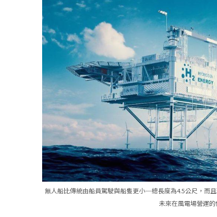
無人船比傳統由船員駕駛與船隻更小─總長度為4.5公尺，而
未來在風電場營運的使