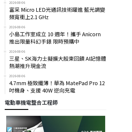
2026-08-06
富采 Micro LED光通訊技術躍進 藍光調變
頻寬衝上2.1 GHz
2026-08-06
小島工作室成立 10 週年！攜手 Anicorn
推出限量科幻手錶 限時預購中
2026-08-06
三星、SK海力士擬擴大股東回饋 AI記憶體
熱潮推升現金流
2026-08-06
4.7mm 極致纖薄！華為 MatePad Pro 12
吋機身、支援 40W 逆向充電
電動車機電整合工程師