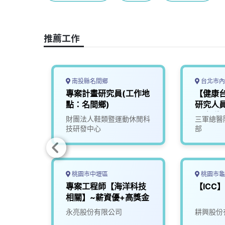
b
a
e
L
o
d
d
i
o
s
I
n
推薦工作
k
n
k
南投縣名間鄉
台北市內
程師
專案計畫研究員(工作地
【健康
點：名間鄉)
研究人員
醫療群B2
限公司
財團法人鞋類暨運動休閒科
三軍總醫
技研發中心
部
桃園市中壢區
桃園市龜
管工程
專案工程師【海洋科技
【ICC
相關】~薪資優+高獎金
份有限
永亮股份有限公司
耕興股份