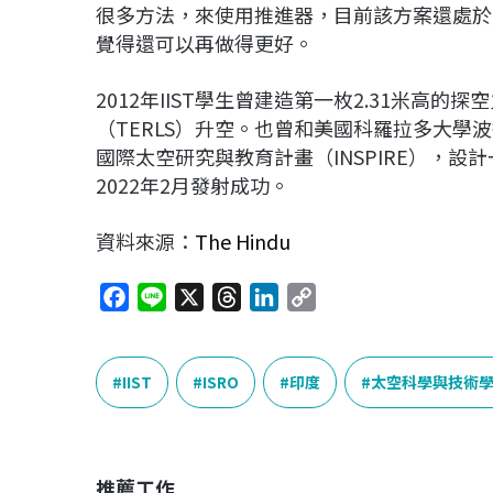
很多方法，來使用推進器，目前該方案還處於
覺得還可以再做得更好。
2012年IIST學生曾建造第一枚2.31米高的
（TERLS）升空。也曾和美國科羅拉多大學
國際太空研究與教育計畫（INSPIRE），設計一
2022年2月發射成功。
資料來源：
The Hindu
F
L
X
T
L
C
a
i
h
i
o
c
n
r
n
p
e
e
e
k
y
IIST
ISRO
印度
太空科學與技術
b
a
e
L
o
d
d
i
o
s
I
n
推薦工作