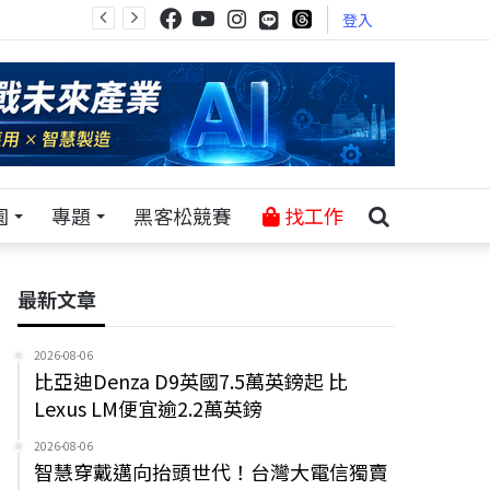
登入
園
專題
黑客松競賽
找工作
最新文章
2026-08-06
比亞迪Denza D9英國7.5萬英鎊起 比
Lexus LM便宜逾2.2萬英鎊
2026-08-06
智慧穿戴邁向抬頭世代！台灣大電信獨賣