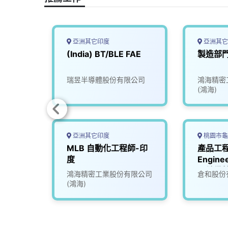
k
n
k
亞洲其它印度
亞洲其它
備副
(India) BT/BLE FAE
製造部
限公司
瑞昱半導體股份有限公司
鴻海精密
dia
(鴻海)
亞洲其它印度
桃園市龜
副理
MLB 自動化工程師-印
產品工程
度
Engin
司儲備
限公司
鴻海精密工業股份有限公司
倉和股份
(鴻海)