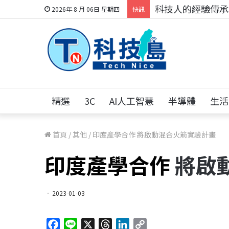
科技人的經驗傳承地
2026年 8 月 06日 星期四
快訊
精選
3C
AI人工智慧
半導體
生活
首頁
/
其他
/
印度產學合作
將啟動混合火箭實驗計畫
印度產學合作
將啟
2023-01-03
F
L
X
T
L
C