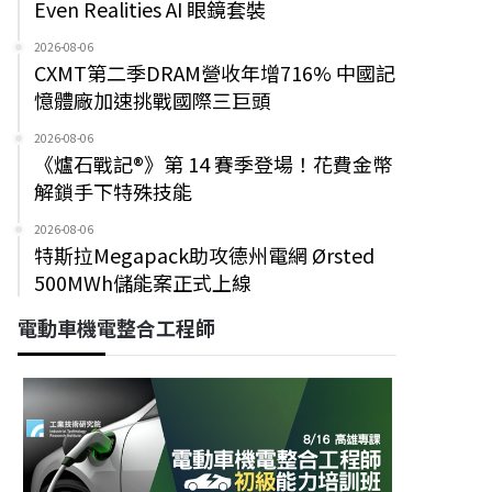
Even Realities AI 眼鏡套裝
2026-08-06
CXMT第二季DRAM營收年增716% 中國記
憶體廠加速挑戰國際三巨頭
2026-08-06
《爐石戰記®》第 14 賽季登場！花費金幣
解鎖手下特殊技能
2026-08-06
特斯拉Megapack助攻德州電網 Ørsted
500MWh儲能案正式上線
電動車機電整合工程師