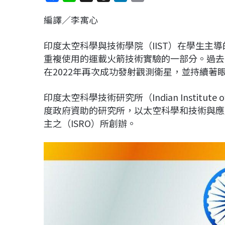
a
i
h
i
o
編譯／李寓心
c
n
r
n
p
e
e
e
k
y
印度太空科學與技術學院（IIST）在學生主
b
a
e
L
重複使用的運載火箭技術實驗的一部分。過去
o
d
d
i
在2022年再次成功發射觀測衛星，並持續著
o
s
I
n
k
n
k
印度太空科學技術研究所（Indian Institute of S
度政府資助的研究所，以太空科學和技術與應
主之（ISRO）所創辦。