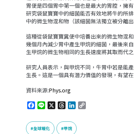
胃便是四個胃中第一個也是最大的胃腔，擁有
研究袋鼠寶寶中的細菌能否有效地將牛的所排
中的微生物混和物（該細菌無法獨立被分離出
這種從袋鼠寶寶糞便中培養出來的微生物混和
幾個月內減少胃中產生甲烷的細菌，最後來自
生甲烷的微生物相同的生長速度將其取而代之
研究人員表示，與甲烷不同，牛胃中若是能產
生長。這是一個具有潛力價值的發現，有望在
資料來源:
Phys.org
F
L
X
T
L
C
a
i
h
i
o
c
n
r
n
p
e
e
e
k
y
全球暖化
甲烷