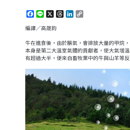
F
L
X
T
L
C
a
i
h
i
o
編譯／高晟鈞
c
n
r
n
p
e
e
e
k
y
牛在進食後，由於脹氣，會排放大量的甲烷，
b
a
e
L
本身是第二大溫室氣體的貢獻者，使大氣增溫
o
d
d
i
有超過大半，便來自畜牧業中的牛與山羊等反
o
s
I
n
k
n
k