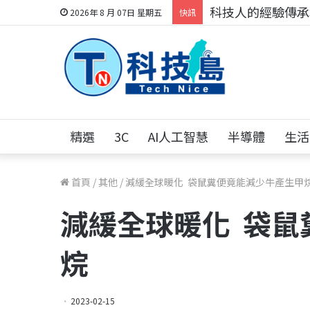
科技人的經驗傳承地
2026年 8 月 07日 星期五
快訊
精選
3C
AI人工智慧
半導體
生活
首頁
/
其他
/
減緩全球暖化 袋鼠糞便竟能減少牛產生甲
減緩全球暖化 袋鼠
烷
2023-02-15