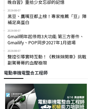
晚自習》重拾少女忘卻的記憶
2026-08-07
黑豆、鷹嘴豆都上榜！專家推薦「豆」陣
補足高蛋白
2026-08-07
Gmail明年起停用3大功能 第三方寄件、
Gmailify、POP同步2027年1月退場
2026-08-07
聲控引導實時互動！《教妹妹開車》挑戰
副駕哥哥的血壓極限
電動車機電整合工程師