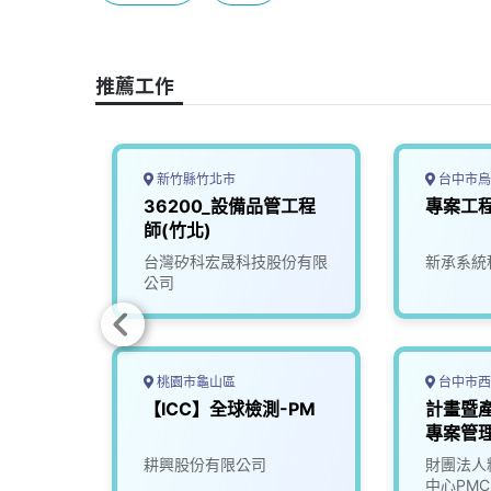
b
a
e
L
o
d
d
i
o
s
I
n
推薦工作
k
n
k
新竹縣竹北市
台中市烏
洋科技
36200_設備品管工程
專案工程
高獎金
師(竹北)
台灣矽科宏晟科技股份有限
新承系統
公司
桃園市龜山區
台中市西
【ICC】全球檢測-PM
計畫暨
專案管理
限公司
耕興股份有限公司
財團法人
中心PMC