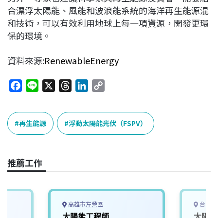
合漂浮太陽能、風能和波浪能系統的海洋再生能源混
和技術，可以有效利用地球上每一項資源，開發更環
保的環境。
資料來源:
RenewableEnergy
F
L
X
T
L
C
a
i
h
i
o
c
n
r
n
p
e
e
e
k
y
再生能源
浮動太陽能光伏（FSPV）
b
a
e
L
o
d
d
i
o
s
I
n
推薦工作
k
n
k
高雄市左營區
台中市
太陽能工程師
太陽能