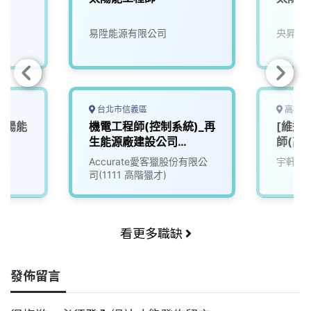
易陞能源有限公司
央昇水
台北市信義區
高雄市
太陽能
機電工程師(控制系統)_再
[維運
生能源廠建設公司
師(高
(3010274)
Accurate愛客獵股份有限公
宇軒綠
司(1111 高階獵才)
看更多職缺
發佈留言