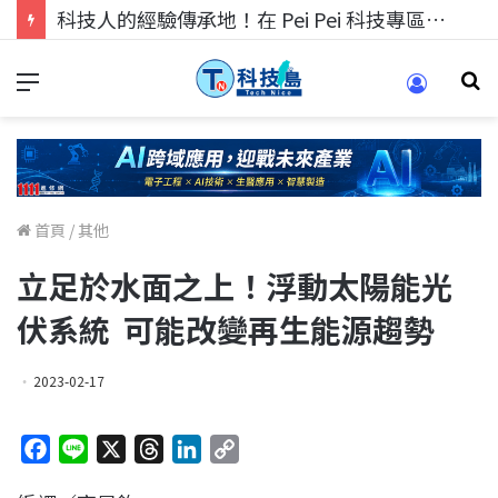
科技人的經驗傳承地！在 Pei Pei 科技專區，與學弟妹交流最硬核的技術
首頁
/
其他
立足於水面之上！浮動太陽能光
伏系統 可能改變再生能源趨勢
2023-02-17
F
L
X
T
L
C
a
i
h
i
o