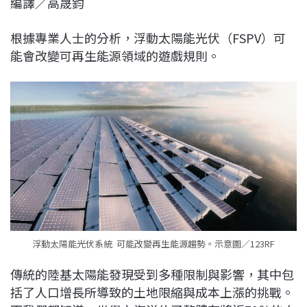
編譯／高晟鈞
c
n
r
n
p
e
e
e
k
y
根據專業人士的分析，浮動太陽能光伏（FSPV）可
b
a
e
L
能會改變可再生能源領域的遊戲規則。
o
d
d
i
o
s
I
n
k
n
k
浮動太陽能光伏系統 可能改變再生能源趨勢。示意圖／123RF
傳統的陸基太陽能發現受到多種限制與影響，其中包
括了人口增長所導致的土地限縮與成本上漲的挑戰。