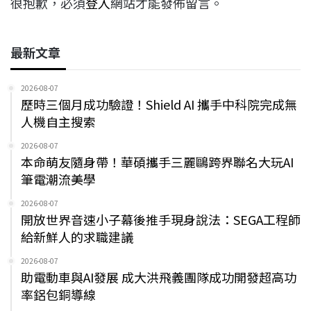
很抱歉，必須
登入
網站才能發佈留言。
最新文章
2026-08-07
歷時三個月成功驗證！Shield AI 攜手中科院完成無
人機自主搜索
2026-08-07
本命萌友隨身帶！華碩攜手三麗鷗跨界聯名大玩AI
筆電潮流美學
2026-08-07
開放世界音速小子幕後推手現身說法：SEGA工程師
給新鮮人的求職建議
2026-08-07
助電動車與AI發展 成大洪飛義團隊成功開發超高功
率鋁包銅導線