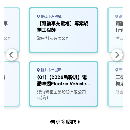
高雄市左營區
高雄市
動車
【電動車充電樁】專案規
電動車
劃工程師
(南區)
限公司
聚飛科技有限公司
陞云科
新北市土城區
新竹縣
人員
(01)【2026新幹班】電
工研院
動車類Electric Vehicle
輛系統
(EV)
(D400
鴻海精密工業股份有限公司
財團法
(鴻海)
看更多職缺