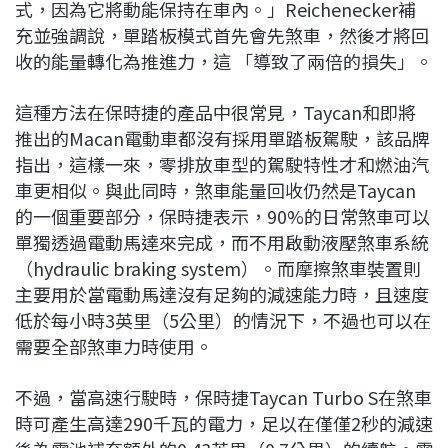
式，因為它將動能保持在車內。」Reichenecker補
充並強調說，單踏板模式首先會先煞車，然後才將回
收的能量轉化為推進力，這 「導致了兩倍的損失」。
這種方法在保時捷的產品中很常見，Taycan和即將
推出的Macan電動車都沒有採用單踏板駕駛，該品牌
指出，這樣一來，零排放車型的駕駛特性才和燃油汽
車更相似。與此同時，煞車能量回收仍然是Taycan
的一個重要部分，保時捷表示，90%的日常煞車可以
單獨透過電動馬達來完成，而不用啟動液壓煞車系統
（hydraulic braking system）。而摩擦煞車裝置則
主要用於當電動馬達沒有足夠的減速能力時，且速度
低於每小時3英里（5公里）的情況下，不過也可以在
需要全部煞車力時使用。
不過，當高速行駛時，保時捷Taycan Turbo S在煞車
時可產生高達290千瓦的電力，足以在僅僅2秒的減速