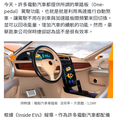
今天，許多電動汽車都提供所謂的單踏板（One-
b
a
e
L
pedal）駕駛功能，也就是就是利用馬達進行自動煞
o
d
d
i
車，讓駕駛不用在剎車與加速踏板間頻繁來回切換，
o
s
I
n
並可以回收能量，增加汽車的續航的功能。然而，豪
k
n
k
華跑車公司保時捷卻認為這不是很有效率。
保時捷：電動汽車單踏板 沒效率。示意圖／123RF
根據《Inside EVs》報導，作為許多電動汽車都配備