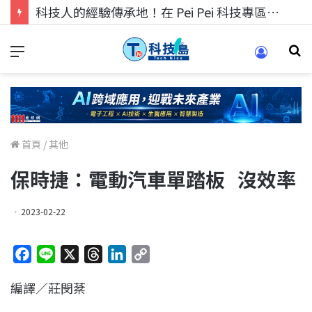
科技人找工作，就到TECH+ 科技專區!
首頁
/
其他
保時捷：電動汽車單踏板 沒效率
2023-02-22
F
L
X
T
L
C
a
i
h
i
o
編譯／莊閔棻
c
n
r
n
p
e
e
e
k
y