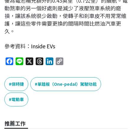
後為電池補充額外的0.43英里（0.7公里）的續航。電
動煞車的另一個好處則是減少了液壓煞車系統的磨
損，讓該系統很少啟動，使轉子和剎車皮不用常常維
護，讓這些零件需要更換的間隔時間比燃油汽車更
久。
參考資料：
Inside EVs
F
L
X
T
L
C
a
i
h
i
o
c
n
r
n
p
e
e
e
k
y
保時捷
單踏板（One-pedal）駕駛功能
b
a
e
L
o
d
d
i
電動車
o
s
I
n
k
n
k
推薦工作