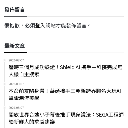
發佈留言
很抱歉，必須
登入
網站才能發佈留言。
最新文章
2026-08-07
歷時三個月成功驗證！Shield AI 攜手中科院完成無
人機自主搜索
2026-08-07
本命萌友隨身帶！華碩攜手三麗鷗跨界聯名大玩AI
筆電潮流美學
2026-08-07
開放世界音速小子幕後推手現身說法：SEGA工程師
給新鮮人的求職建議