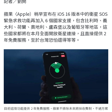
記者／劉閔
c
n
r
n
p
e
e
e
k
y
蘋果〈Apple）稍早宣布在 iOS 16 版本中的衛星 SOS
b
a
e
L
緊急求救功能再加入 6 個國家支援，包含比利時、義
o
d
d
i
大利、荷蘭、奧地利、盧森堡以及葡萄牙等地區，這
o
s
I
n
些國家都將在本月全面開放衛星連接，且直接提供 2
k
n
k
年免費服務，至於台灣恐怕還得等等。
目前這項功能提供 2 年免費服務，蘋果不排除未來將採收費制，不過方案