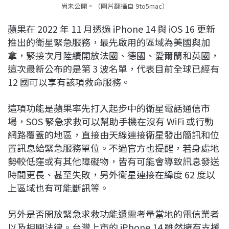
尚未公開。（圖片翻攝自 9to5mac）
蘋果在 2022 年 11 月透過 iPhone 14 與 iOS 16 更新
推出的衛星緊急服務，最先啟用的區域為美國與加
拿，緊接次月陸續開放法國、德國、愛爾蘭和英國，
這次最新公布的是第 3 波名單，代表目前全球已經有
12 國可以享有該項救命服務。
這項功能是蘋果率先打入起步中的衛星電話通信市
場，SOS 緊急求救可以幫助手機在沒有 WiFi 或行動
網路覆蓋的地區，直接由天線連接衛星發出簡訊和位
置訊息給緊急服務單位。不過官方也提醒，若身處地
勢較低窪或有其他障礙物，皆有可能會導致訊息發送
時間更長、甚至失敗，另外衛星連接在緯度 62 度以
上區域也有可能斷訊等。
另外是否開放緊急求救功能還需考量當地的電信業者
以及相關法律。台灣上市的 iPhone 14 雖然擁有支援