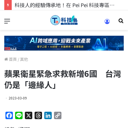
科技人的經驗傳承地！在 Pei Pei 科技專區，與學弟妹交流最硬核的技術
首頁
/
其他
蘋果衛星緊急求救新增6國 台灣
仍是「邊緣人」
2023-03-09
F
L
X
T
L
C
a
i
h
i
o