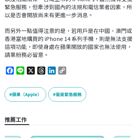
緊急服務，但牽涉到國內的法規和電信業者因素，所
以是否會開放尚未有更進一步消息。
而另外一點值得注意的是，若用戶是在中國、澳門或
香港當地購買的 iPhone 14 系列手機，則是無法支援
這項功能，即使身處在蘋果開放的國家也無法使用，
請果粉務必留意。
F
L
X
T
L
C
a
i
h
i
o
c
n
r
n
p
e
e
e
k
y
蘋果（Apple）
衛星緊急服務
b
a
e
L
o
d
d
i
o
s
I
n
推薦工作
k
n
k