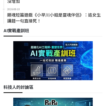
沒增加
2026-08-10
類魂短篇遊戲《小早川小姐是靈魂伴侶》：追女生
講錯一句直接死！
AI實戰產訓班
科技人的討論區