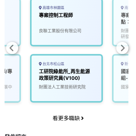
高雄市林園區
南投縣
員
專案控制工程師
專案計
點：名
良聯工業股份有限公司
財團法
研發中
台北市松山區
新竹市
師/專
工研院綠能所_再生能源
國家太
政策研究員(V100)
組-電
發展中
財團法人工業技術研究院
國家太
看更多職缺