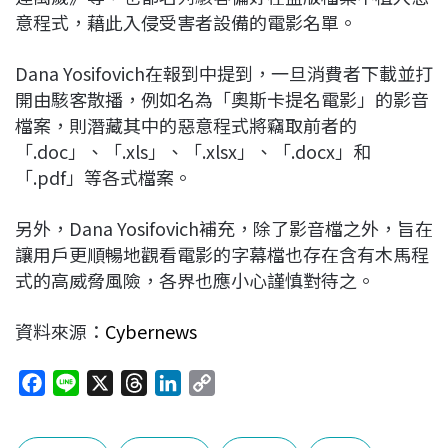
意程式，藉此入侵受害者設備的電影名單。
Dana Yosifovich在報到中提到，一旦消費者下載並打
開由駭客散播，例如名為「奧斯卡提名電影」的影音
檔案，則潛藏其中的惡意程式將竊取前者的
「.doc」、「.xls」、「.xlsx」、「.docx」和
「.pdf」等各式檔案。
另外，Dana Yosifovich補充，除了影音檔之外，旨在
讓用戶更順暢地觀看電影的字幕檔也存在含有木馬程
式的高威脅風險，各界也應小心謹慎對待之
。
資料來源：
Cybernews
F
L
X
T
L
C
a
i
h
i
o
c
n
r
n
p