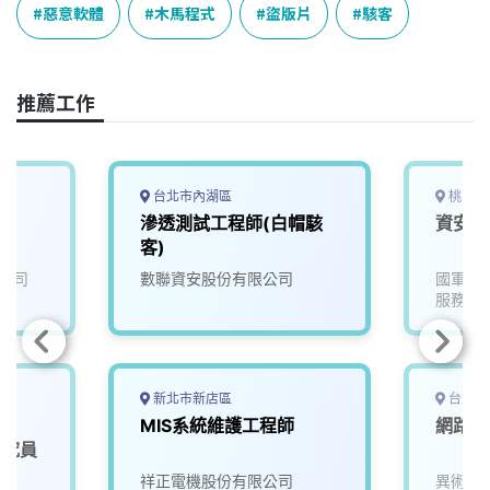
e
e
e
k
y
惡意軟體
木馬程式
盜版片
駭客
b
a
e
L
o
d
d
i
o
s
I
n
推薦工作
k
n
k
台北市內湖區
桃園市
滲透測試工程師(白帽駭
資安工
客)
公司
數聯資安股份有限公司
國軍桃
服務處
新北市新店區
台北市
MIS系統維護工程師
網路管
安研究員
祥正電機股份有限公司
異術科