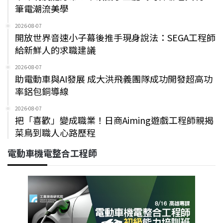
筆電潮流美學
2026-08-07
開放世界音速小子幕後推手現身說法：SEGA工程師
給新鮮人的求職建議
2026-08-07
助電動車與AI發展 成大洪飛義團隊成功開發超高功
率鋁包銅導線
2026-08-07
把「喜歡」變成職業！日商Aiming遊戲工程師親揭
菜鳥到職人心路歷程
電動車機電整合工程師