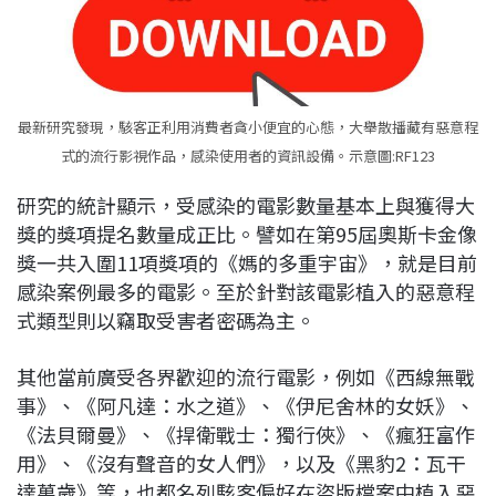
最新研究發現，駭客正利用消費者貪小便宜的心態，大舉散播藏有惡意程
式的流行影視作品，感染使用者的資訊設備。示意圖:RF123
研究的統計顯示，受感染的電影數量基本上與獲得大
獎的獎項提名數量成正比。譬如在第95屆奧斯卡金像
獎一共入圍11項獎項的《媽的多重宇宙》，就是目前
感染案例最多的電影。至於針對該電影植入的惡意程
式類型則以竊取受害者密碼為主。
其他當前廣受各界歡迎的流行電影，例如《西線無戰
事》、《阿凡達：水之道》、《伊尼舍林的女妖》、
《法貝爾曼》、《捍衛戰士：獨行俠》、《瘋狂富作
用》、《沒有聲音的女人們》，以及《黑豹2：瓦干
達萬歲》等，也都名列駭客偏好在盜版檔案中植入惡