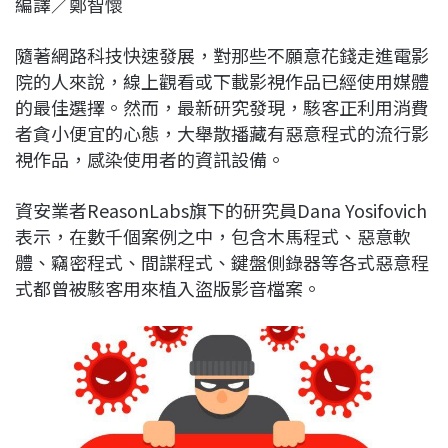
編譯／鄭智懷
c
n
r
n
p
e
e
e
k
y
隨著網路科技快速發展，對那些不願意花錢走進電影
b
a
e
L
院的人來說，線上觀看或下載影視作品已經使用媒體
o
d
d
i
的最佳選擇。然而，最新研究發現，駭客正利用消費
o
s
I
n
者貪小便宜的心態，大舉散播藏有惡意程式的流行影
k
n
k
視作品，感染使用者的資訊設備。
資安業者ReasonLabs旗下的研究員Dana Yosifovich
表示，在數千個案例之中，包含木馬程式、惡意軟
體、竊密程式、間諜程式、鍵盤側錄器等各式惡意程
式都曾被駭客用來植入盜版影音檔案。