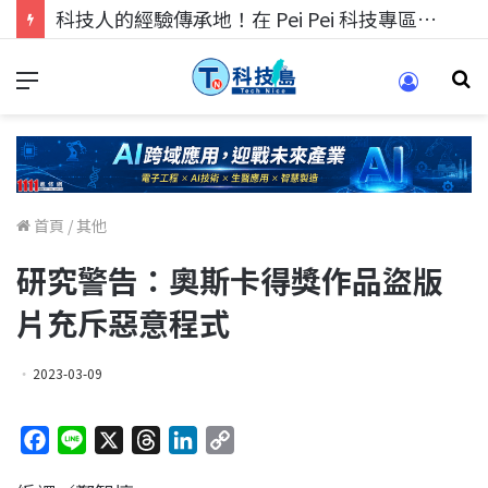
科技人找工作，就到TECH+ 科技專區!
首頁
/
其他
研究警告：奧斯卡得獎作品盜版
片充斥惡意程式
2023-03-09
F
L
X
T
L
C
a
i
h
i
o