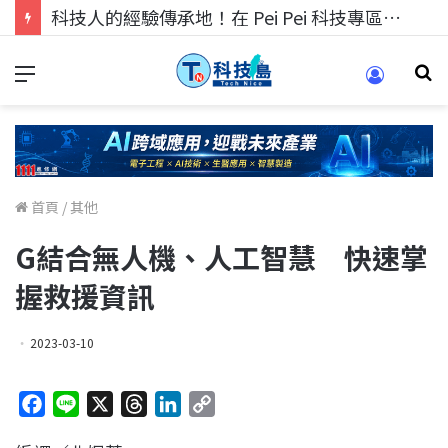
科技人的經驗傳承地！在 Pei Pei 科技專區，與學弟妹交流最硬核的技術
首頁
/
其他
G結合無人機、人工智慧 快速掌
握救援資訊
2023-03-10
F
L
X
T
L
C
a
i
h
i
o