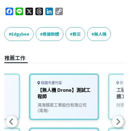
F
L
X
T
L
C
a
i
h
i
o
c
n
r
n
p
e
e
e
k
y
Edgybee
救援軟體
救災
無人機
b
a
e
L
o
d
d
i
o
s
I
n
推薦工作
k
n
k
桃園市蘆竹區
新竹縣
【無人機 Drone】測試工
工研院
程師
體工程師
鴻海精密工業股份有限公司
財團法
(鴻海)