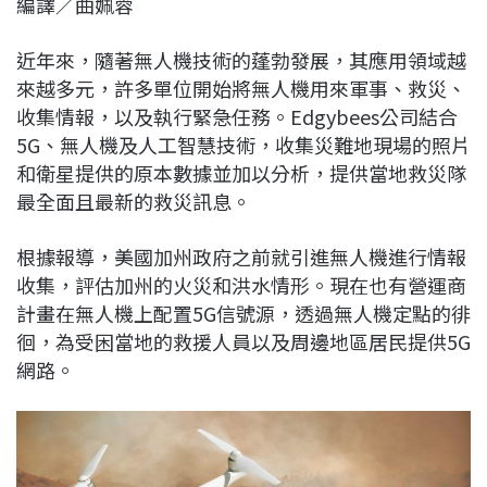
編譯／曲姵蓉
c
n
r
n
p
e
e
e
k
y
近年來，隨著無人機技術的蓬勃發展，其應用領域越
b
a
e
L
來越多元，許多單位開始將無人機用來軍事、救災、
o
d
d
i
收集情報，以及執行緊急任務。Edgybees公司結合
o
s
I
n
5G、無人機及人工智慧技術，收集災難地現場的照片
k
n
k
和衛星提供的原本數據並加以分析，提供當地救災隊
最全面且最新的救災訊息。
根據報導，美國加州政府之前就引進無人機進行情報
收集，評估加州的火災和洪水情形。現在也有營運商
計畫在無人機上配置5G信號源，透過無人機定點的徘
徊，為受困當地的救援人員以及周邊地區居民提供5G
網路。