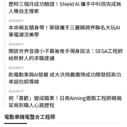
歷時三個月成功驗證！Shield AI 攜手中科院完成無
人機自主搜索
2026-08-07
本命萌友隨身帶！華碩攜手三麗鷗跨界聯名大玩AI
筆電潮流美學
2026-08-07
開放世界音速小子幕後推手現身說法：SEGA工程師
給新鮮人的求職建議
2026-08-07
助電動車與AI發展 成大洪飛義團隊成功開發超高功
率鋁包銅導線
2026-08-07
把「喜歡」變成職業！日商Aiming遊戲工程師親揭
菜鳥到職人心路歷程
電動車機電整合工程師