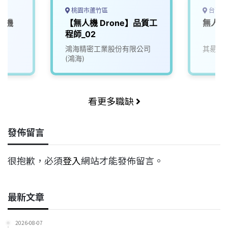
桃園市蘆竹區
台南市
機機
【無人機 Drone】品質工
無人機
程師_02
院
鴻海精密工業股份有限公司
其昜先
(鴻海)
看更多職缺
發佈留言
很抱歉，必須
登入
網站才能發佈留言。
最新文章
2026-08-07