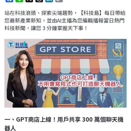
a
i
h
i
o
站在科技浪頭、探索尖端趨勢，【科技島】每日帶給
c
n
r
n
p
您最新產業新知，並由AI主播為您編輯播報當日熱門
e
e
e
k
y
科技新聞，讓您 3 分鐘掌握天下事！
b
a
e
L
o
d
d
i
o
s
I
n
k
n
k
一、GPT商店上線！用戶共享 300 萬個聊天機
器人