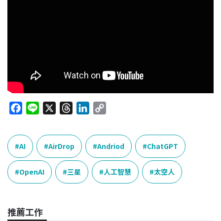
F
L
X
T
L
C
a
i
h
i
o
c
n
r
n
p
e
e
e
k
y
AI
AirDrop
Andriod
ChatGPT
b
a
e
L
o
d
d
i
OpenAI
三星
人工智慧
太空人
o
s
I
n
k
n
k
推薦工作