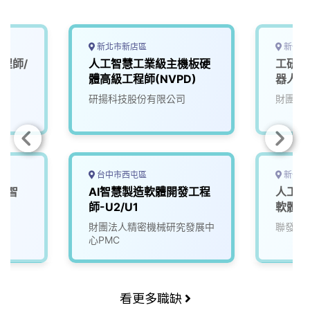
新北市新店區
新竹縣
程師/
人工智慧工業級主機板硬
工研院
體高級工程師(NVPD)
器人大腦
(A00
研揚科技股份有限公司
財團法
台中市西屯區
新竹市
工智
AI智慧製造軟體開發工程
人工智
師
師-U2/U1
軟體工
院
財團法人精密機械研究發展中
聯發科
心PMC
看更多職缺