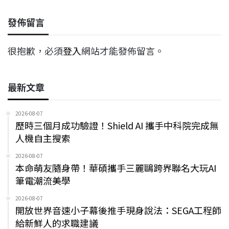
發佈留言
很抱歉，必須
登入
網站才能發佈留言。
最新文章
2026-08-07
歷時三個月成功驗證！Shield AI 攜手中科院完成無
人機自主搜索
2026-08-07
本命萌友隨身帶！華碩攜手三麗鷗跨界聯名大玩AI
筆電潮流美學
2026-08-07
開放世界音速小子幕後推手現身說法：SEGA工程師
給新鮮人的求職建議