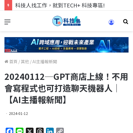
科技人找工作，就到TECH+ 科技專區!
首頁
/
其他
/
AI主播報新聞
20240112─GPT商店上線！不用
會寫程式也可打造聊天機器人｜
【AI主播報新聞】
2024-01-12
F
L
X
T
L
C