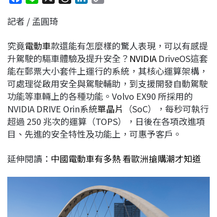
a
i
h
i
o
記者 / 孟圓琦
c
n
r
n
p
e
e
e
k
y
究竟
電動車
款還能有怎麼樣的驚人表現，可以有感提
b
a
e
L
升駕駛的驅車體驗及提升安全？
NVIDIA
DriveOS這套
o
d
d
i
能在郵票大小套件上運行的系統，其核心運算架構，
o
s
I
n
可處理從啟用安全與駕駛輔助，到支援開發自動駕駛
k
n
k
功能等車輛上的各種功能。Volvo EX90 所採用的
NVIDIA DRIVE Orin系統
單晶片
（SoC），每秒可執行
超過 250 兆次的運算（TOPS），日後在各項改進項
目、先進的安全特性及功能上，可惠予客戶。
延伸閱讀：
中國電動車有多熱 看歐洲搶購潮才知道