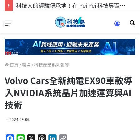
科技人的經驗傳承地！在 Pei Pei 科技專區，與學弟妹交流最硬核的技術
首頁
/
職場
/
科技產業系列報導
Volvo Cars全新純電EX90車款導
入NVIDIA系統晶片加速運算與AI
技術
2024-09-06
F
L
X
T
L
C