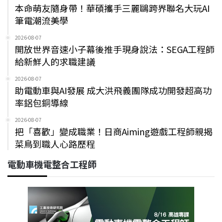
本命萌友隨身帶！華碩攜手三麗鷗跨界聯名大玩AI
筆電潮流美學
2026-08-07
開放世界音速小子幕後推手現身說法：SEGA工程師
給新鮮人的求職建議
2026-08-07
助電動車與AI發展 成大洪飛義團隊成功開發超高功
率鋁包銅導線
2026-08-07
把「喜歡」變成職業！日商Aiming遊戲工程師親揭
菜鳥到職人心路歷程
電動車機電整合工程師