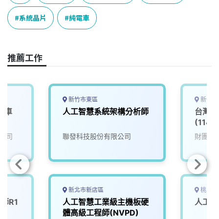
b
a
e
L
o
d
d
i
系統晶片
純電車
o
s
I
n
k
n
k
推薦工作
新竹市東區
新竹市
中車
人工智慧系統架構分析師
台灣半
(114
(So
公司
聯發科技股份有限公司
財團法
務組
新北市新店區
桃園市
師R1
人工智慧工業級主機板硬
人工智
體高級工程師(NVPD)