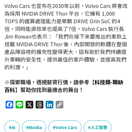
Volvo Cars 也宣布在2030年以前，Volvo Cars 將會改
為採用 NVIDIA DRIVE Thor 平台，它擁有 1,000
TOPS 的運算處理能力是單顆 DRIVE Orin SoC 的4
倍，同時能源效率也提高了7倍。Volvo Cars 執行長
Jim Rowan也表示：「我們在接下來要推出的車款上
搭載 NVIDIA DRIVE Thor 後，內部開發的軟體在整個
產品陣容裡的擴充性變得更大，這有助於我們持續提
升車輛的安全性、提供最佳的客戶體驗，並提高我們
的利潤。」
※探索職場，透視薪資行情，請參考【
科技類-職缺
百科
】幫助你找到最適合的舞台！
F
L
X
T
L
C
a
i
h
i
o
c
n
r
n
p
e
e
e
k
y
AI
Nvidia
Volvo Cars
人工智慧