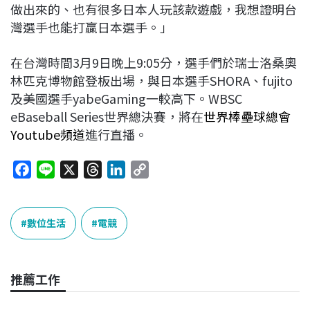
做出來的、也有很多日本人玩該款遊戲，我想證明台
灣選手也能打贏日本選手。」
在台灣時間3月9日晚上9:05分，選手們於瑞士洛桑奧
林匹克博物館登板出場，與日本選手SHORA、fujito
及美國選手yabeGaming一較高下。WBSC
eBaseball Series世界總決賽，將在
世界棒壘球總會
Youtube頻道
進行直播。
F
L
X
T
L
C
a
i
h
i
o
c
n
r
n
p
e
e
e
k
y
數位生活
電競
b
a
e
L
o
d
d
i
o
s
I
n
推薦工作
k
n
k