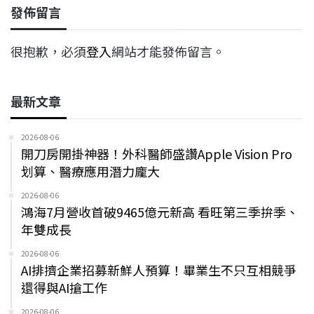
發佈留言
很抱歉，必須
登入
網站才能發佈留言。
最新文章
2026-08-06
開刀房開掛神器！外科醫師盛讚Apple Vision Pro
划算、醫療應用潛力龐大
2026-08-06
鴻海7月營收首破9465億元新高 看旺第三季拚季、
年雙成長
2026-08-06
AI排擠企業招募新鮮人預算！畢業生不只互相競爭
還得與AI搶工作
2026-08-06