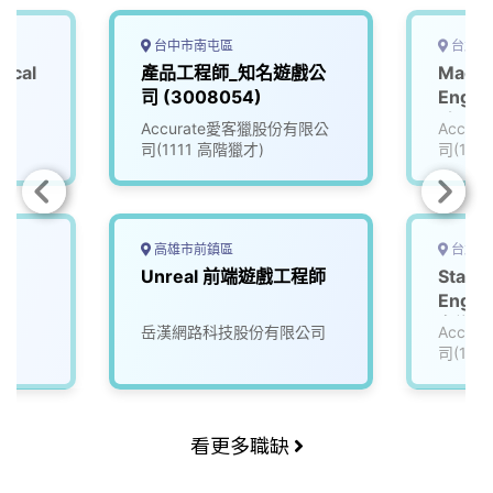
台中市南屯區
台北市
ical
產品工程師_知名遊戲公
Machi
司 (3008054)
Engi
_知名
Accurate愛客獵股份有限公
Accu
(3005
司(1111 高階獵才)
司(111
高雄市前鎮區
台北市
Unreal 前端遊戲工程師
Staff
Engin
名遊戲公
岳漢網路科技股份有限公司
Accu
司(111
看更多職缺