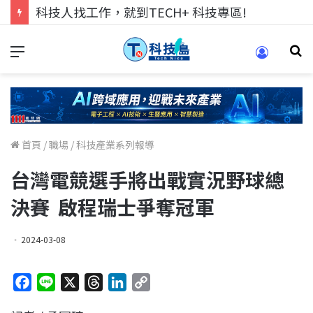
科技人找工作，就到TECH+ 科技專區!
首頁
/
職場
/
科技產業系列報導
台灣電競選手將出戰實況野球總
決賽 啟程瑞士爭奪冠軍
2024-03-08
F
L
X
T
L
C
a
i
h
i
o