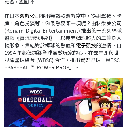
記者 / 孟圓琦
c
n
r
n
p
e
e
e
k
y
在日本
遊戲公司
推出無數款遊戲當中，從射擊類、卡
b
a
e
L
牌、角色扮演等，你最熱衷哪一項呢？由科樂美公司
o
d
d
i
(Konami Digital Entertainment) 推出的一系列棒球
o
s
I
n
遊戲《實況野球系列》，以宛若彈珠超人的二等身人
k
n
k
物形象，集結對於棒球的熱血和
電子競技
的激情，自
1994 年起便擄獲全球無數玩家的心。在去年即與世
界棒壘球總會 (WBSC) 合作，推出
實況
野球「WBSC
eBASEBALL™: POWER PROS」。