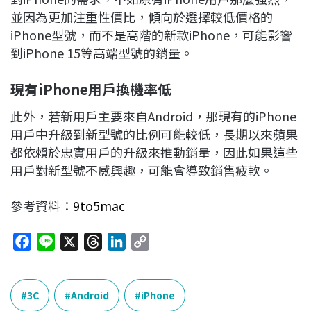
並因為更加注重性價比，傾向於選擇較低價格的
iPhone型號，而不是高階的新款iPhone，可能影響
到iPhone 15等高端型號的銷量。
現有iPhone
用戶換機率低
此外，若新用戶主要來自Android，那現有的iPhone
用戶中升級到新型號的比例可能較低，長期以來蘋果
都依賴於忠實用戶的升級來推動銷量，因此如果這些
用戶對新型號不感興趣，可能會導致銷售疲軟。
參考資料：
9to5mac
F
L
X
T
L
C
a
i
h
i
o
c
n
r
n
p
e
e
e
k
y
3C
Android
iPhone