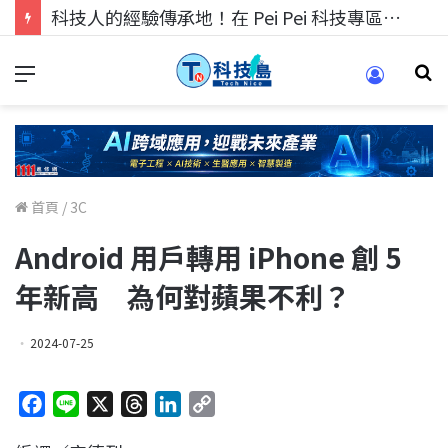
科技人的經驗傳承地！在 Pei Pei 科技專區，與學弟妹交流最硬核的技術
首頁
/
3C
Android 用戶轉用 iPhone 創 5
年新高 為何對蘋果不利？
2024-07-25
F
L
X
T
L
C
a
i
h
i
o