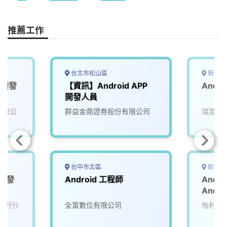
b
a
e
L
o
d
d
i
o
s
I
n
推薦工作
k
n
k
台北市松山區
新竹市
e 開發
【資訊】Android APP
Andr
開發人員
份有限公
群益金鼎證券股份有限公司
瑞昱半
台中市北區
彰化縣
行動發
Android 工程師
Andr
Andro
Engin
力銀行)
全富數位有限公司
怡利電