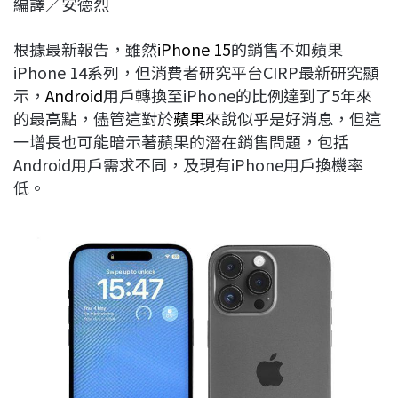
編譯／安德烈
c
n
r
n
p
e
e
e
k
y
根據最新報告，雖然
iPhone 15
的銷售不如蘋果
b
a
e
L
iPhone 14系列，但消費者研究平台CIRP最新研究顯
o
d
d
i
示，
Android
用戶轉換至iPhone的比例達到了5年來
o
s
I
n
的最高點，儘管這對於
蘋果
來說似乎是好消息，但這
k
n
k
一增長也可能暗示著蘋果的潛在銷售問題，包括
Android用戶需求不同，及現有iPhone用戶換機率
低。