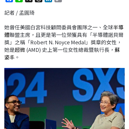
a
i
h
i
o
記者 / 孟圓琦
c
n
r
n
p
e
e
e
k
y
她曾任美國白宮科技顧問委員會團隊之一、全球
半導
b
a
e
L
體
聯盟主席，且更是第一位榮獲具有「半導體諾貝爾
o
d
d
i
獎」之稱「Robert N. Noyce Medal」獎章的女性，
o
s
I
n
她是
超微
(AMD) 史上第一位女性總裁暨執行長，
蘇
k
n
k
姿丰
。