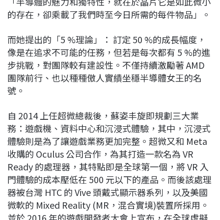
「半導體的魅力和獨特性，就在於晶片它是如此微小
的存在，卻乘載了我們時至今日所需的每件物品」。
而她提出的「5 %理論」： 訂定 50 %的成長幅度，
像是在追求不可能的任務，但若是每次都有 5 %的進
步挑戰，對團隊較有建設性。不僅持續激勵著 AMD
團隊前行、也以種種傲人實績坐穩半導體女王的名
號。
自 2014 上任超微總裁後，蘇姿丰旋即規劃三大業
務：遊戲機、資料中心和沉浸式體驗，其中，沉浸式
體驗則是為了讓遊戲業務更加完整。超微又和 Meta
收購的 Oculus 公司合作，為其打造一款名為 VR
Ready 的處理器，其特點即是全球第一個，將 VR 入
門體驗的成本壓低在 500 元以下的產品。而後該處理
器被台灣 HTC 的 Vive 頭戴式顯示器系列，以及美國
微軟的 Mixed Reality (MR，混合實境)裝置所採用。
並於 2016 年的遊戲開發者大會上宣布，在全球虛擬