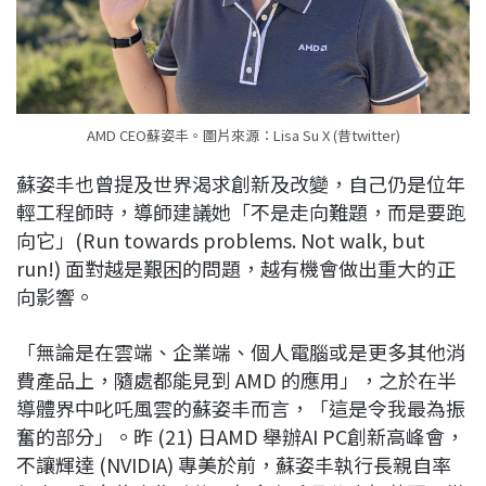
AMD CEO蘇姿丰。圖片來源：Lisa Su X (昔twitter)
蘇姿丰也曾提及世界渴求創新及改變，自己仍是位年
輕工程師時，導師建議她「不是走向難題，而是要跑
向它」(Run towards problems. Not walk, but
run!) 面對越是艱困的問題，越有機會做出重大的正
向影響。
「無論是在雲端、企業端、個人電腦或是更多其他消
費產品上，隨處都能見到 AMD 的應用」，之於在半
導體界中叱吒風雲的蘇姿丰而言，「這是令我最為振
奮的部分」。昨 (21) 日AMD 舉辦AI PC創新高峰會，
不讓輝達 (NVIDIA) 專美於前，蘇姿丰執行長親自率