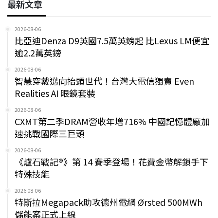
最新文章
2026-08-06
比亞迪Denza D9英國7.5萬英鎊起 比Lexus LM便宜
逾2.2萬英鎊
2026-08-06
智慧穿戴邁向抬頭世代！台灣大電信獨賣 Even
Realities AI 眼鏡套裝
2026-08-06
CXMT第二季DRAM營收年增716% 中國記憶體廠加
速挑戰國際三巨頭
2026-08-06
《爐石戰記®》第 14 賽季登場！花費金幣解鎖手下
特殊技能
2026-08-06
特斯拉Megapack助攻德州電網 Ørsted 500MWh
儲能案正式上線