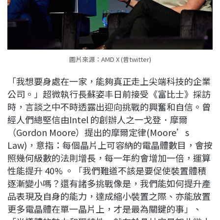
圖片來源：AMD X (昔twitter)
「我想要身處在一家，能夠真正走上尖端科技的企業
公司。」超微執行長蘇姿丰日前接受《富比士》採訪
時，言談之中不時透露出迎向挑戰的興奮和自信。曾
經人們總堅信由Intel 的創辦人之一戈登．摩爾
（Gordon Moore）提出的摩爾定律(Moore’s
Law)，意指：每個晶片上可容納的電晶體數目，會按
照幾何級數的法則增長，每一年約會增加一倍，運算
性能提升 40% 。「我們難道不該是要促使裝置體積
逐漸變小嗎？還有諸多挑戰像是，我們能如何提升產
品表現及自身的能力，達成縮小裝置之際、亦能放置
更多電晶體在單一晶片上，才是最為關鍵的事」、