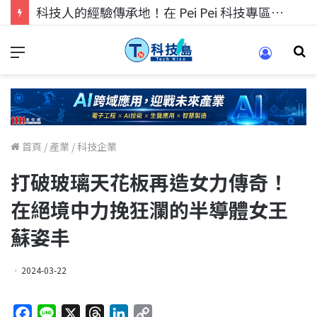
科技人的經驗傳承地！在 Pei Pei 科技專區，與學弟妹交流最硬核的技術
首頁
/
產業
/
科技企業
打破玻璃天花板再造女力傳奇！
在絕境中力挽狂瀾的半導體女王
蘇姿丰
2024-03-22
F
L
X
T
L
C