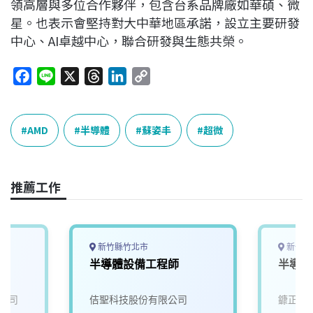
領高層與多位合作夥伴，包含台系品牌廠如華碩、微
星。也表示會堅持對大中華地區承諾，設立主要研發
中心、AI卓越中心，聯合研發與生態共榮。
F
L
X
T
L
C
a
i
h
i
o
c
n
r
n
p
e
e
e
k
y
AMD
半導體
蘇姿丰
超微
b
a
e
L
o
d
d
i
o
s
I
n
推薦工作
k
n
k
新竹縣竹北市
新竹縣
員
半導體設備工程師
半導體
公司
佶聖科技股份有限公司
鏮正實