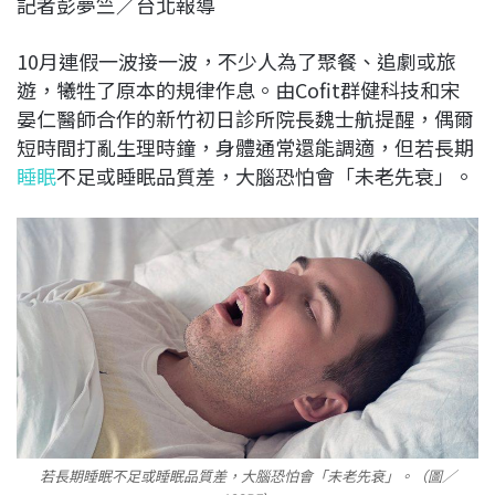
記者彭夢竺／台北報導
c
n
r
n
p
e
e
e
k
y
10月連假一波接一波，不少人為了聚餐、追劇或旅
b
a
e
L
遊，犧牲了原本的規律作息。由Cofit群健科技和宋
o
d
d
i
晏仁醫師合作的新竹初日診所院長魏士航提醒，偶爾
o
s
I
n
短時間打亂生理時鐘，身體通常還能調適，但若長期
k
n
k
睡眠
不足或睡眠品質差，大腦恐怕會「未老先衰」。
若長期睡眠不足或睡眠品質差，大腦恐怕會「未老先衰」。（圖／