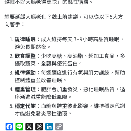
越睡不好大腦老得更快」的惡性循環。
想要延緩大腦老化？魏士航建議，可以從以下5大方
向著手：
規律睡眠：
成人維持每天 7–9小時高品質睡眠，
避免長期熬夜。
飲食調整：
少吃高糖、高油脂、超加工食品，多
攝取蔬菜、全穀與優質蛋白。
規律運動：
每週適度進行有氧與肌力訓練，幫助
控制體重並改善睡眠。
體重管理：
肥胖會加重發炎、惡化睡眠品質，循
序漸進減重能降低風險。
穩定代謝：
血糖與體重彼此影響，維持穩定代謝
才能避免發炎惡性循環。
F
L
X
T
L
C