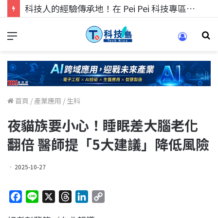
科技人的經驗傳承地！在 Pei Pei 科技專區，與學弟妹交流最硬核的技術
首頁
/
產業應用
/
生科
夜貓族要小心！睡眠差大腦老化
翻倍 醫師提「5大建議」降低風險
2025-10-27
F
L
X
T
L
C
a
i
h
i
o