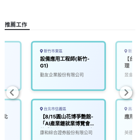
a
i
h
i
o
c
n
r
n
p
e
e
e
k
y
推薦工作
b
a
e
L
o
d
d
i
o
s
I
n
k
n
k
新竹市東區
新北市
設備應用工程師(新竹-
【台北
G1)
理
勤友企業股份有限公司
昱金生
台北市信義區
高雄市
(北
【8/15圓山花博爭艷館-
應用工
「AI產業鏈就業博覽會」
軟體設計工程師(應用科)
康和綜合證券股份有限公司
英德睿