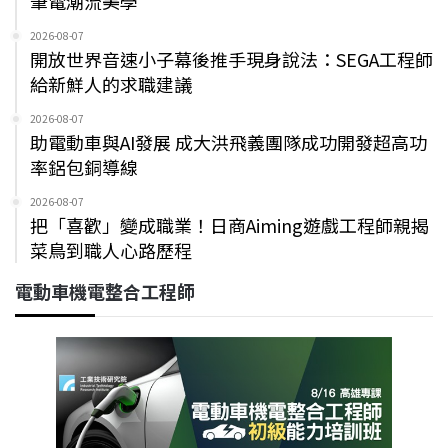
筆電潮流美學
2026-08-07
開放世界音速小子幕後推手現身說法：SEGA工程師
給新鮮人的求職建議
2026-08-07
助電動車與AI發展 成大洪飛義團隊成功開發超高功
率鋁包銅導線
2026-08-07
把「喜歡」變成職業！日商Aiming遊戲工程師親揭
菜鳥到職人心路歷程
電動車機電整合工程師