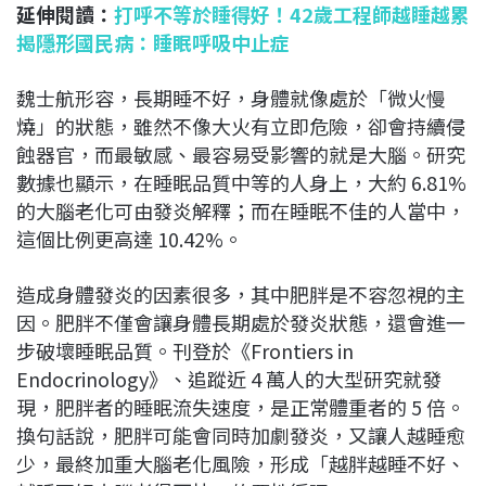
延伸閱讀：
打呼不等於睡得好！42歲工程師越睡越累
揭隱形國民病：睡眠呼吸中止症
魏士航形容，長期睡不好，身體就像處於「微火慢
燒」的狀態，雖然不像大火有立即危險，卻會持續侵
蝕器官，而最敏感、最容易受影響的就是大腦。研究
數據也顯示，在睡眠品質中等的人身上，大約 6.81%
的大腦老化可由發炎解釋；而在睡眠不佳的人當中，
這個比例更高達 10.42%。
造成身體發炎的因素很多，其中肥胖是不容忽視的主
因。肥胖不僅會讓身體長期處於發炎狀態，還會進一
步破壞睡眠品質。刊登於《Frontiers in
Endocrinology》、追蹤近 4 萬人的大型研究就發
現，肥胖者的睡眠流失速度，是正常體重者的 5 倍。
換句話說，肥胖可能會同時加劇發炎，又讓人越睡愈
少，最終加重大腦老化風險，形成「越胖越睡不好、