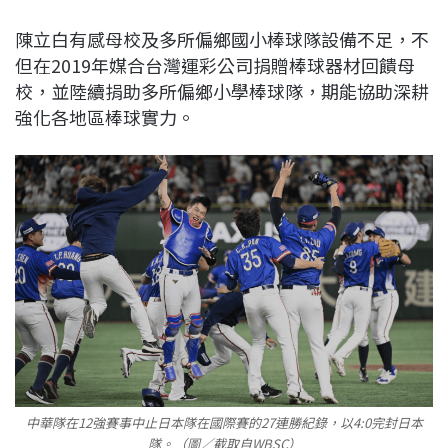
陳立白有感母校及多所偏鄉國小棒球隊設備不足，不
但在2019年媒合台灣運彩公司捐贈棒球器材回饋母
校，並陸續捐助多所偏鄉小學棒球隊，期能協助深耕
強化各地區棒球實力。
中華隊在12強賽事中止日本隊在國際賽的27連勝紀錄，以4:0完封日本
隊。（圖／截取自WBSC）