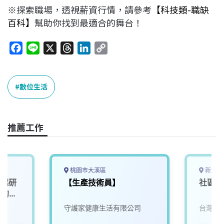
※探索職場，透視薪資行情，請參考
【科技類-職缺
百科】
幫助你找到最適合的舞台！
F
L
X
T
L
C
a
i
h
i
o
c
n
r
n
p
e
e
e
k
y
數位生活
b
a
e
L
o
d
d
i
o
s
I
n
推薦工作
k
n
k
桃園市大溪區
新北市
一起研
【生產技術員】
社區維
」的未
守護家健康生活有限公司
台灣寶