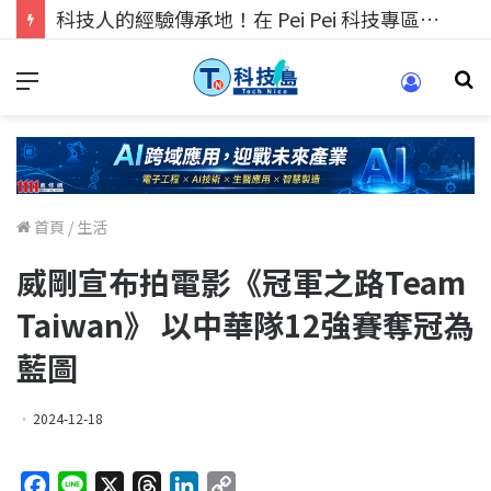
科技人找工作，就到TECH+ 科技專區!
首頁
/
生活
威剛宣布拍電影《冠軍之路Team
Taiwan》 以中華隊12強賽奪冠為
藍圖
2024-12-18
F
L
X
T
L
C