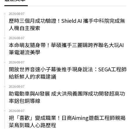
2026-08-07
歷時三個月成功驗證！Shield AI 攜手中科院完成無
人機自主搜索
2026-08-07
本命萌友隨身帶！華碩攜手三麗鷗跨界聯名大玩AI
筆電潮流美學
2026-08-07
開放世界音速小子幕後推手現身說法：SEGA工程師
給新鮮人的求職建議
2026-08-07
助電動車與AI發展 成大洪飛義團隊成功開發超高功
率鋁包銅導線
2026-08-07
把「喜歡」變成職業！日商Aiming遊戲工程師親揭
菜鳥到職人心路歷程