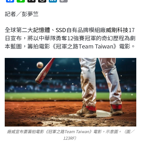
a
i
h
i
o
記者／彭夢竺
c
n
r
n
p
e
e
e
k
y
全球第二大
記憶體
、
SSD
自有品牌模組廠
威剛科技
17
b
a
e
L
日宣布，將以中華隊勇奪12強賽冠軍的奇幻歷程為劇
o
d
d
i
本藍圖，籌拍電影《冠軍之路Team Taiwan》電影。
o
s
I
n
k
n
k
廠威宣布要籌拍電影《冠軍之路Team Taiwan》電影。示意圖。（圖／
123RF）