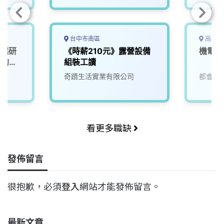
台中市南區
高雄市
一起研
《時薪210元》露營設備
機電部
」的未
組裝工讀
奇蹟生活實業有限公司
都會生
看更多職缺
發佈留言
很抱歉，必須
登入
網站才能發佈留言。
最新文章