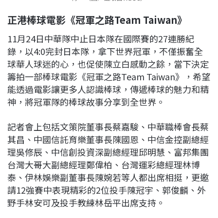
正港棒球電影《冠軍之路Team Taiwan》
11月24日中華隊中止日本隊在國際賽的27連勝紀
錄，以4:0完封日本隊，拿下世界冠軍，不僅振奮全
球華人球迷的心，也促使陳立白感動之餘，當下決定
籌拍一部棒球電影《冠軍之路Team Taiwan》，希望
能透過電影讓更多人認識棒球，傳遞棒球的魅力和精
神，將冠軍隊的棒球故事分享到全世界。
記者會上包括文策院董事長蔡嘉駿、中華職棒會長蔡
其昌、中國信託育樂董事長陳國恩、中信金控副總經
理吳修辰、中信創投資深副總經理邱明慧、富邦集團
台灣大哥大副總經理鄭偉柏、台灣運彩總經理林博
泰、伊林娛樂副董事長陳婉若等人都出席相挺，更邀
請12強賽中表現精彩的2位投手陳冠宇、郭俊麟、外
野手林安可及投手教練林岳平出席支持。