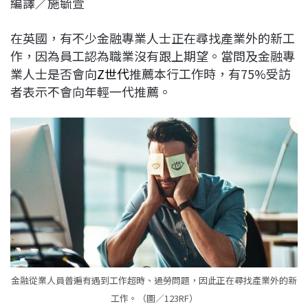
編譯／施毓萱
c
n
r
n
p
e
e
e
k
y
在英國，有不少金融專業人士正在尋找產業外的新工
b
a
e
L
作，因為員工認為職業沒有跟上期望。當問及金融專
o
d
d
i
業人士是否會向
Z世代
推薦本行工作時，有75%受訪
o
s
I
n
者表示不會向年輕一代推薦。
k
n
k
金融從業人員普遍有遇到工作超時、過勞問題，因此正在尋找產業外的新
工作。（圖／123RF）