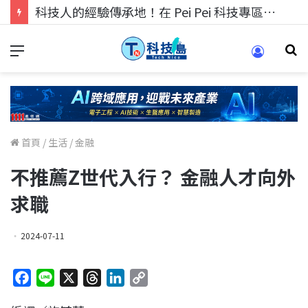
科技人的經驗傳承地！在 Pei Pei 科技專區，與學弟妹交流最硬核的技術
首頁
/
生活
/
金融
不推薦Z世代入行？ 金融人才向外
求職
2024-07-11
F
L
X
T
L
C
a
i
h
i
o