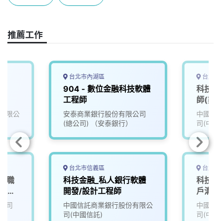
b
a
e
L
o
d
d
i
o
s
I
n
推薦工作
k
n
k
台北市內湖區
台北市
師
904 - 數位金融科技軟體
科技金
工程師
師(數
SD)
有限公
安泰商業銀行股份有限公司
中國信
(總公司) （安泰銀行）
司(中國
台北市信義區
台北市
地標職
科技金融_私人銀行軟體
科技金
融服務
開發/設計工程師
戶溝通
公司
中國信託商業銀行股份有限公
中國信
司(中國信託)
司(中國