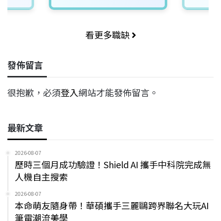
看更多職缺
發佈留言
很抱歉，必須
登入
網站才能發佈留言。
最新文章
2026-08-07
歷時三個月成功驗證！Shield AI 攜手中科院完成無
人機自主搜索
2026-08-07
本命萌友隨身帶！華碩攜手三麗鷗跨界聯名大玩AI
筆電潮流美學