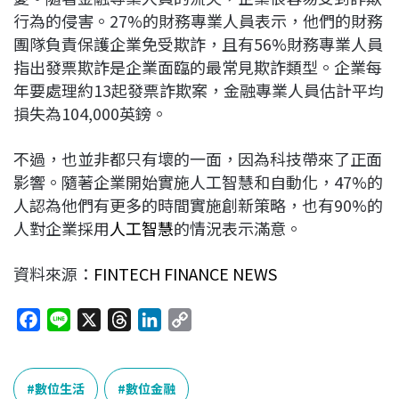
行為的侵害。27%的財務專業人員表示，他們的財務
團隊負責保護企業免受欺詐，且有56%財務專業人員
指出發票欺詐是企業面臨的最常見欺詐類型。企業每
年要處理約13起發票詐欺案，金融專業人員估計平均
損失為104,000英鎊。
不過，也並非都只有壞的一面，因為科技帶來了正面
影響。隨著企業開始實施人工智慧和自動化，47%的
人認為他們有更多的時間實施創新策略，也有90%的
人對企業採用
人工智慧
的情況表示滿意。
資料來源：
FINTECH FINANCE NEWS
F
L
X
T
L
C
a
i
h
i
o
c
n
r
n
p
e
e
e
k
y
數位生活
數位金融