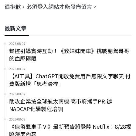
很抱歉，必須
登入
網站才能發佈留言。
最新文章
2026-08-07
聲控引導實時互動！《教妹妹開車》挑戰副駕哥哥
的血壓極限
2026-08-07
【AI工具】ChatGPT開放免費用戶無限文字聊天 付
費版新增「思考滑桿」
2026-08-07
助攻企業搶全球航太商機 高市府攜手PRI辦
NADCAP化學製程培訓
2026-08-07
《俠盜獵車手 VI》最新預告將登陸 Netflix！8/28揭
曉深度內容