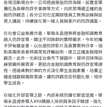
各項活動場合中，公司透過張貼防詐海報、設置宣導
攤位及高舉防詐手拿牌等方式，向民眾傳遞正確的金
融防詐觀念；各分公司也定期辦理員工教育訓練與投
資人講座，持續強化第一線人員與客戶的防詐識能。
在社會公益推廣方面，華南永昌證券將金融知識教育
融入防詐宣導，關注不同族群的實際需求，今年初攜
手伊甸基金會，以台語防詐影片及真實案例分享，協
助高風險長者辨識常見詐騙話術，建立正確金融理財
觀念。此外，也前往台南市下營國中，提供羽球隊訓
練發展所需資源，更結合金融知識教育與防詐宣導課
程，透過寓教於樂的方式深化學生金融素養，培養正
確金錢觀與風險意識，讓防詐觀念從校園扎根，陪伴
學生成長。
在強化外部宣導之餘，內部系統防護也緊密並進。華
南永昌證券導入RPA機器人技術與多因子驗證，強化