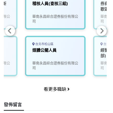
市新
稽核人員(查核三組)
券商後
歌區鶯
有限公
華南永昌綜合證券股份有限公
華南永
司
司
台北市松山區
台北市
媒體公關人員
經營企
部)
有限公
華南永昌綜合證券股份有限公
華南永
司
司
看更多職缺
發佈留言