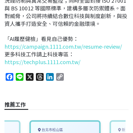
洗錢防制與異常交易監控；同時全面對接 ISO 27001
與 BS 10012 等國際標準，建構多層次防禦體系。面
對威脅，公司將持續結合數位科技與制度創新，與投
資人攜手打造安全、可信賴的金融環境。
「AI履歷健檢」看見自己優勢：
https://campaign.1111.com.tw/resume-review/
更多科技工作請上科技專區：
https://techplus.1111.com.tw/
F
L
X
T
L
C
a
i
h
i
o
c
n
r
n
p
e
e
e
k
y
推薦工作
b
a
e
L
o
d
d
i
o
s
I
n
k
n
k
台北市松山區
新北市