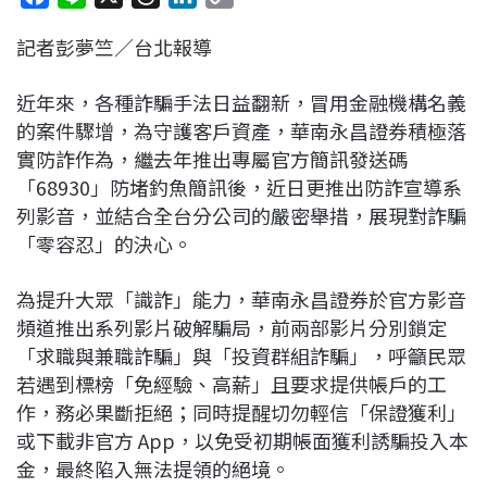
a
i
h
i
o
記者彭夢竺／台北報導
c
n
r
n
p
e
e
e
k
y
近年來，各種詐騙手法日益翻新，冒用金融機構名義
b
a
e
L
的案件驟增，為守護客戶資產，華南永昌證券積極落
o
d
d
i
實防詐作為，繼去年推出專屬官方簡訊發送碼
o
s
I
n
「68930」防堵釣魚簡訊後，近日更推出防詐宣導系
k
n
k
列影音，並結合全台分公司的嚴密舉措，展現對詐騙
「零容忍」的決心。
為提升大眾「識詐」能力，華南永昌證券於官方影音
頻道推出系列影片破解騙局，前兩部影片分別鎖定
「求職與兼職詐騙」與「投資群組詐騙」，呼籲民眾
若遇到標榜「免經驗、高薪」且要求提供帳戶的工
作，務必果斷拒絕；同時提醒切勿輕信「保證獲利」
或下載非官方 App，以免受初期帳面獲利誘騙投入本
金，最終陷入無法提領的絕境。