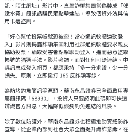
訊、陌生網址」影片中，直擊詐騙集團常偽裝成「催
繳水費」簡訊誘騙民眾點擊連結，導致個資外洩與信
用卡遭盜刷。
「好心幫忙投票帳號恐被盜！當心通訊軟體連動登
入」影片則揭露詐騙集團利用社群通訊軟體要求親友
協助投票，騙取受害者點擊聯動登入，進而惡意盜取
帳號的猖獗手法。影片強調，面對任何可疑連結、中
獎訊息或登入網頁，都應秉持「多一分求證，少一分
損失」原則，立即撥打 165 反詐騙專線。
為防堵釣魚簡訊等源頭，華南永昌證券已全面啟用專
屬簡訊碼「68930」，投資人只要認明此碼即可快速
辨識官方訊息，大幅降低誤觸釣魚連結的風險。
除了數位防護外，華南永昌證券也積極推動實體防詐
宣導，從企業內部到社會大眾全面提升識詐意識。在