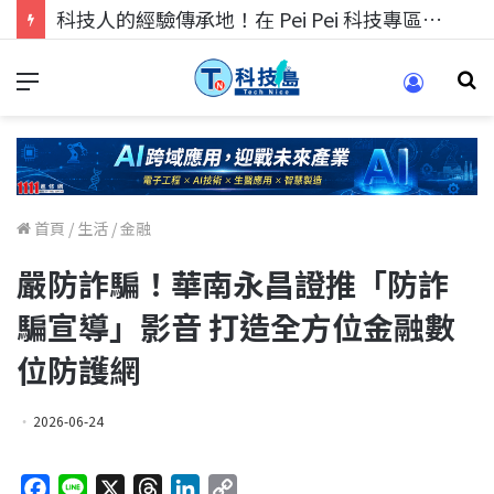
科技人找工作，就到TECH+ 科技專區!
首頁
/
生活
/
金融
嚴防詐騙！華南永昌證推「防詐
騙宣導」影音 打造全方位金融數
位防護網
2026-06-24
F
L
X
T
L
C