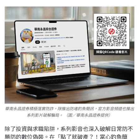
華南永昌證券積極落實防詐，除推出防堵釣魚簡訊，官方影音頻道也推出
系列影片破解騙局。 （圖／華南永昌證券提供）
除了投資與求職陷阱，系列影音也深入破解日常防不
勝防的數位偽裝。在「點了就破產？！當心釣魚簡