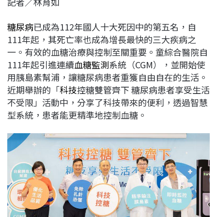
記者／林育如
c
n
r
n
p
e
e
e
k
y
糖尿病
已成為112年國人十大死因中的第五名，自
b
a
e
L
111年起，其死亡率也成為增長最快的三大疾病之
o
d
d
i
一。有效的血糖治療與控制至關重要。童綜合醫院自
o
s
I
n
111年起引進連續
血糖監測
系統（CGM），並開始使
k
n
k
用胰島素幫浦，讓糖尿病患者重獲自由自在的生活。
近期舉辦的「
科技
控糖雙管齊下 糖尿病患者享受生活
不受限」活動中，分享了科技帶來的便利，透過智慧
型系統，患者能更精準地控制血糖。