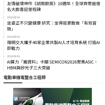
友情破壞神作《胡鬧廚房》10週年！全球齊聚逾億
名大廚喜迎里程碑
2026-08-06
坐姿正不只變健康 研究：坐得挺更敢做「有效冒
險」
2026-08-06
陽明交大攜手40家企業共製AI人才培育系統 打造AI
即戰力
2026-08-06
AI算力「搬資料」卡關 SEMICON2026聚焦ASIC、
HBM與矽光子三大突破
電動車機電整合工程師