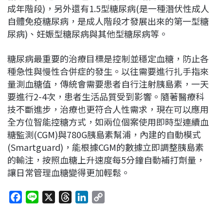
成年階段)，另外還有1.5型糖尿病(是一種潛伏性成人
自體免疫糖尿病，是成人階段才發展出來的第一型糖
尿病)、妊娠型糖尿病與其他型糖尿病等。
糖尿病最重要的治療目標是控制並穩定血糖，防止各
種急性與慢性合併症的發生。以往需要進行扎手指來
量測血糖值，傳統會需要患者自行注射胰島素，一天
要進行2-4次，患者生活品質受到影響。隨著醫療科
技不斷進步，治療也更符合人性需求，現在可以應用
全方位智能控糖方式，如兩位個案使用即時型連續血
糖監測(CGM)與780G胰島素幫浦，內建的自動模式
(Smartguard)，能根據CGM的數據立即調整胰島素
的輸注，按照血糖上升速度每5分鐘自動補打劑量，
讓日常管理血糖變得更加輕鬆。
F
L
X
T
L
C
a
i
h
i
o