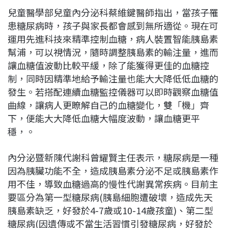
兒童醫學部兒童內分泌科蔡維鍵醫師指出，當孩子罹
患糖尿病時，孩子與家長都會感到無所適從。現在可
運用先進科技來精準控制血糖，病人裝置智能胰島素
幫浦，可以視情況，隨時調整胰島素的輸注量，進而
讓血糖值波動比較平緩，除了能獲得更佳的血糖控
制，同時因精準地給予輸注量也能大大降低低血糖的
發生。若搭配連續血糖監控儀器可以即時觀察血糖值
曲線，讓病人更瞭解自己的血糖變化，雙「機」齊
下，便能大大降低血糖大幅度波動，讓血糖更平
穩，。
內分泌暨新陳代謝科曾耀賢主任表示，糖尿病是一種
因為胰臟功能不全，造成胰島素分泌不足或胰島素作
用不佳，導致血糖過高的慢性代謝異常疾病。目前主
要區分為第一型糖尿病(胰島細胞遭破壞，造成先天
胰島素缺乏，好發於4-7歲或10-14歲孩童)、第二型
糖尿病(因遺傳或不當生活習慣引發糖尿病，好發於