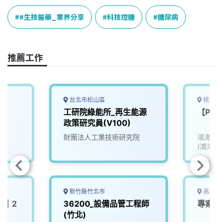
c
n
r
n
p
e
e
e
k
y
#生技醫藥_業界分享
科技控糖
糖尿病
b
a
e
L
o
d
d
i
o
s
I
n
推薦工作
k
n
k
台北市松山區
桃園市
PM
工研院綠能所_再生能源
【PD
政策研究員(V100)
財團法人工業技術研究院
鴻海精
(鴻海)
新竹縣竹北市
高雄市
P｜2
36200_設備品管工程師
專案控
(竹北)