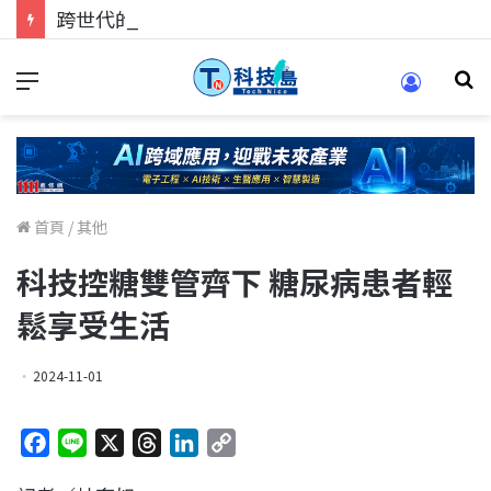
跨世代的技術對話！來 Pei Pei 科技專區，用專業洞察引領學弟妹成長
首頁
/
其他
科技控糖雙管齊下 糖尿病患者輕
鬆享受生活
2024-11-01
F
L
X
T
L
C
a
i
h
i
o