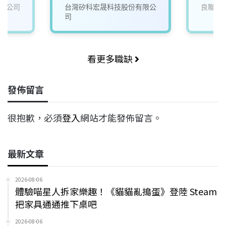
限公司
台灣矽科宏晟科技股份有限公
良聯工
司
看更多職缺
發佈留言
很抱歉，必須
登入
網站才能發佈留言。
最新文章
2026-08-06
體驗喵星人拆家樂趣！《貓貓亂搗蛋》登陸 Steam
把家具通通推下桌吧
2026-08-06